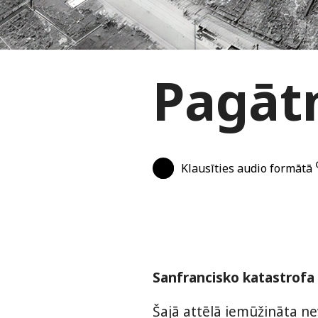
Pagātn
Klausīties audio formātā
Sanfrancisko katastrofa
Šajā attēlā iemūžināta n