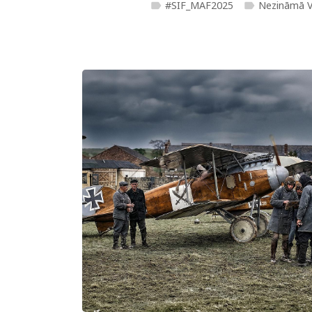
#SIF_MAF2025
Nezināmā V
label
label