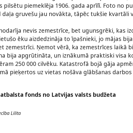
s pilsētu piemeklēja 1906. gada aprīlī. Foto no 
daļa gruvešu jau novākta, tāpēc tukšie kvartāli v
odarīja nevis zemestrīce, bet ugunsgrēki, kas izc
ietušo ēku aizdedzināja to īpašnieki, jo mājas bij
t zemestrīci. Ņemot vērā, ka zemestrīces laikā bi
a bija apgrūtināta, un iznākumā praktiski visa k
ram 250 000 cilvēku. Katastrofā bojā gāja apmēr
 pieķertos uz vietas nošāva glābšanas darbos i
atbalsta fonds no Latvijas valsts budžeta
cība Lilita