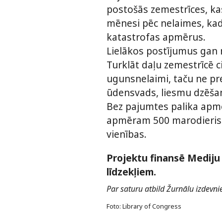
postošās zemestrīces, ka
mēnesi pēc nelaimes, kad 
katastrofas apmērus.
Lielākos postījumus gan n
Turklāt daļu zemestrīcē c
ugunsnelaimi, taču ne pre
ūdensvads, liesmu dzēšan
Bez pajumtes palika apmē
apmēram 500 marodierismā
vienības.
Projektu finansē Mediju 
līdzekļiem.
Par saturu atbild Žurnālu izdevnie
Foto: Library of Congress