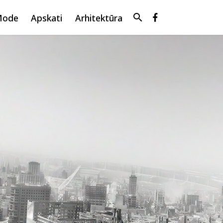
search
Mode
Apskati
Arhitektūra