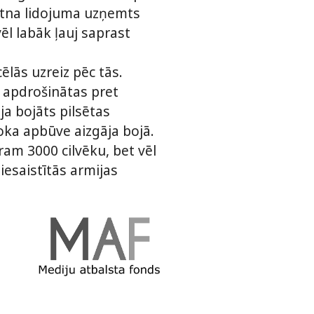
putna lidojuma uzņemts
ēl labāk ļauj saprast
ēlās uzreiz pēc tās.
a apdrošinātas pret
ja bojāts pilsētas
oka apbūve aizgāja bojā.
am 3000 cilvēku, bet vēl
esaistītās armijas