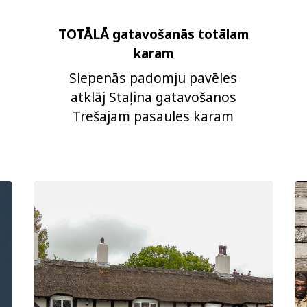
TOTĀLĀ gatavošanās totālam
karam
Slepenās padomju pavēles
atklāj Staļina gatavošanos
Trešajam pasaules karam