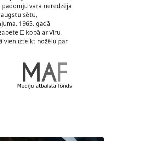
u padomju vara neredzēja
 augstu sētu,
ājuma. 1965. gadā
zabete II kopā ar vīru.
 vien izteikt nožēlu par