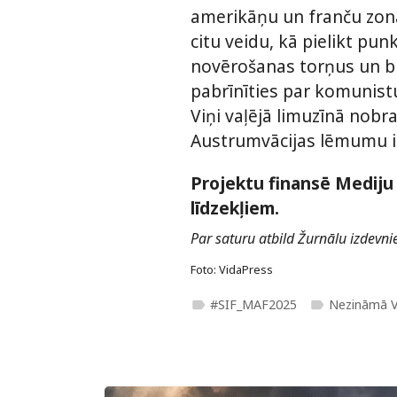
amerikāņu un franču zon
citu veidu, kā pielikt pu
novērošanas torņus un br
pabrīnīties par komunistu 
Viņi vaļējā limuzīnā nobra
Austrumvācijas lēmumu ie
Projektu finansē Mediju 
līdzekļiem.
Par saturu atbild Žurnālu izdevnie
Foto: VidaPress
#SIF_MAF2025
Nezināmā V
label
label