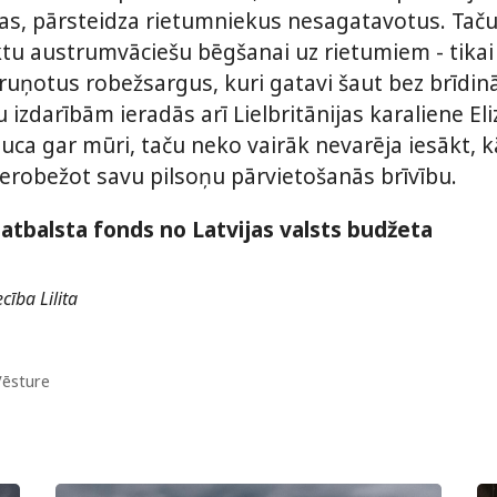
as, pārsteidza rietumniekus nesagatavotus. Tač
nktu austrumvāciešu bēgšanai uz rietumiem - tikai
uņotus robežsargus, kuri gatavi šaut bez brīdin
izdarībām ieradās arī Lielbritānijas karaliene Eli
uca gar mūri, taču neko vairāk nevarēja iesākt, kā
robežot savu pilsoņu pārvietošanās brīvību.
atbalsta fonds no Latvijas valsts budžeta
cība Lilita
ēsture