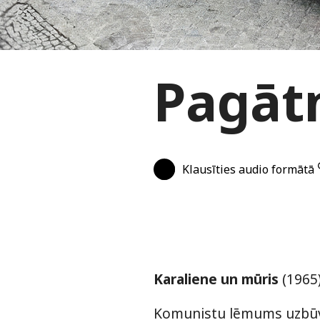
Pagātn
Klausīties audio formātā
Karaliene un mūris
(1965
Komunistu lēmums uzbūvēt