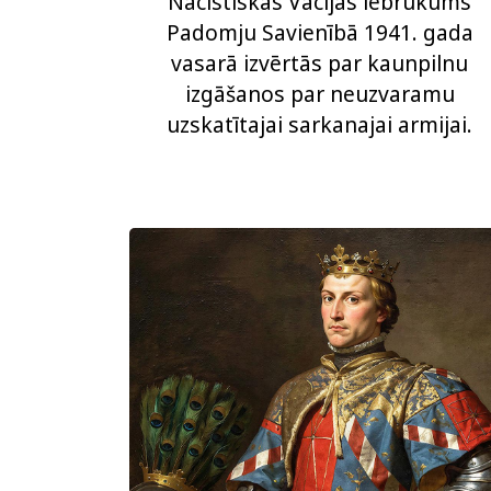
Nacistiskās Vācijas iebrukums
Padomju Savienībā 1941. gada
vasarā izvērtās par kaunpilnu
izgāšanos par neuzvaramu
uzskatītajai sarkanajai armijai.