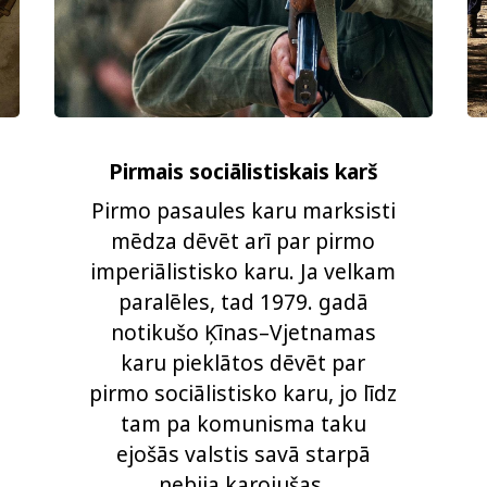
Pirmais sociālistiskais karš
Pirmo pasaules karu marksisti
mēdza dēvēt arī par pirmo
imperiālistisko karu. Ja velkam
paralēles, tad 1979. gadā
notikušo Ķīnas–Vjetnamas
karu pieklātos dēvēt par
pirmo sociālistisko karu, jo līdz
tam pa komunisma taku
ejošās valstis savā starpā
nebija karojušas.