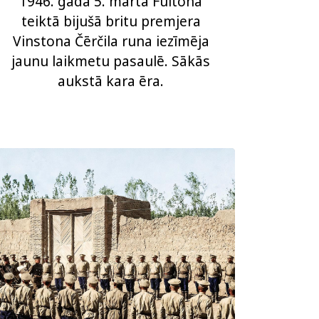
1946. gada 5. martā Fultonā
teiktā bijušā britu premjera
Vinstona Čērčila runa iezīmēja
jaunu laikmetu pasaulē. Sākās
aukstā kara ēra.