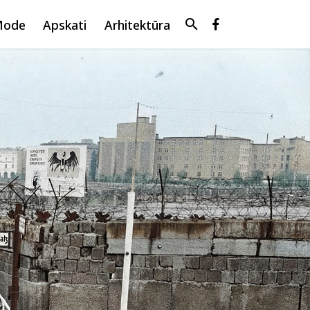
search
Mode
Apskati
Arhitektūra