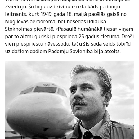
Zviedriju. Šo logu uz brīvību izcirta kāds padomju
leitnants, kurš 1949. gada 18. maijā pacēlās gaisā no
Mogiļevas aerodroma, bet nosēdās lidlaukā
Stokholmas pievārtē. «Pasaulē humānākā tiesa» viņam
par to aizmuguriski piesprieda 25 gadus cietumā. Droši
vien piespriestu nāvessodu, taču šis soda veids tobrīd
uz dažiem gadiem Padomju Savienībā bija atcelts.