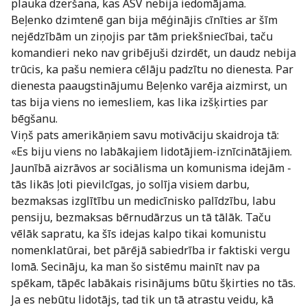
plauka dzeršana, kas ASV nebija iedomājama.
Beļenko dzimtenē gan bija mēģinājis cīnīties ar šīm
nejēdzībām un ziņojis par tām priekšniecībai, taču
komandieri neko nav gribējuši dzirdēt, un daudz nebija
trūcis, ka pašu nemiera cēlāju padzītu no dienesta. Par
dienesta paaugstinājumu Beļenko varēja aizmirst, un
tas bija viens no iemesliem, kas lika izšķirties par
bēgšanu.
Viņš pats amerikāņiem savu motivāciju skaidroja tā:
«Es biju viens no labākajiem lidotājiem-iznīcinātājiem.
Jaunībā aizrāvos ar sociālisma un komunisma idejām -
tās likās ļoti pievilcīgas, jo solīja visiem darbu,
bezmaksas izglītību un medicīnisko palīdzību, labu
pensiju, bezmaksas bērnudārzus un tā tālāk. Taču
vēlāk sapratu, ka šīs idejas kalpo tikai komunistu
nomenklatūrai, bet pārējā sabiedrība ir faktiski vergu
lomā. Secināju, ka man šo sistēmu mainīt nav pa
spēkam, tāpēc labākais risinājums būtu šķirties no tās.
Ja es nebūtu lidotājs, tad tik un tā atrastu veidu, kā