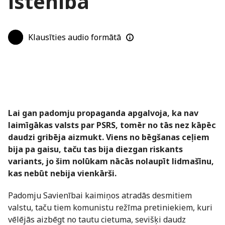
īstenībā
Klausīties audio formātā
Lai gan padomju propaganda apgalvoja, ka nav
laimīgākas valsts par PSRS, tomēr no tās nez kāpēc
daudzi gribēja aizmukt. Viens no bēgšanas ceļiem
bija pa gaisu, taču tas bija diezgan riskants
variants, jo šim nolūkam nācās nolaupīt lidmašīnu,
kas nebūt nebija vienkārši.
Padomju Savienībai kaimiņos atradās desmitiem
valstu, taču tiem komunistu režīma pretiniekiem, kuri
vēlējās aizbēgt no tautu cietuma, sevišķi daudz