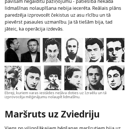
pavisam negaidītu paziņojumu - patiesībā nekāda
lidmašīnas nolaupīšana nebija iecerēta. Reālais plāns
paredzēja izprovocēt čekistus uz asu rīcību un tā
pievērst pasaules uzmanību. Ja tā tiešām bija, tad
jāteic, ka operācija izdevās.
Ebreji, kuriem varas iestādes neļāva doties uz Izraēlu un tā
izprovocēja mēģinājumu nolaupīt lidmašīnu.
Maršruts uz Zviedriju
Viens no vilinošākajiem bēgšanas maršrutiem bija uz