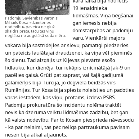
kara laikā bija notriecis
19 ienaidnieka
lidmašīnas. Viņa bēgšanai
Padomju Savienības varonis
Mihails Kosa «dzimtenes
gan iemesls nebija
nodevību» paveica ne gluži
domstarpības ar padomju
skaidrā prātā, taču tas viņu
neglāba no augstākā soda mēra.
varu. Vienkārši majors
vakarā bija sastrīdējies ar sievu, pamatīgi piedzēries
un pateicis laulātajai draudzenei, ka viņa vēl pieminēs
šo dienu. Tad aizgājis uz Kijevas pievārtē esošo
lidlauku, kur dienēja, tur iekāpis iznīcinātājā Jak-9 un
pacēlies gaisā. Grūti pat saprast, vai šajā gadījumā
galamērķis bija Turcija, jo degviela beidzās virs
Rumānijas. Tur Kosa bija spiests nolaisties un padoties
varas iestādēm, kas viņu, protams, izdeva PSRS.
Padomju prokuratūra šo incidentu nolēma traktēt
nevis kā dzērumā veiktu lidmašīnas zādzību, bet gan
kā valsts nodevību. Par to Kosam piesprieda nāvessodu
- kā par nelaimi, tas pēc neilga pārtraukuma pavisam
nesen bija atkal atjaunots.