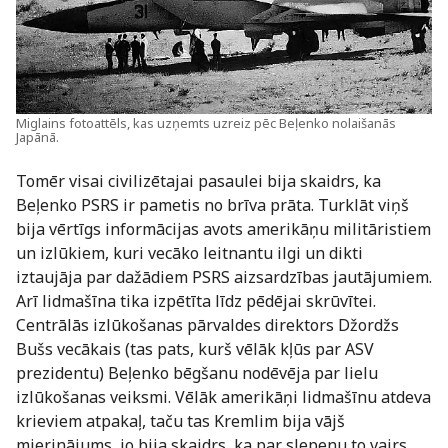
Miglains fotoattēls, kas uzņemts uzreiz pēc Beļenko nolaišanās
Japānā.
Tomēr visai civilizētajai pasaulei bija skaidrs, ka
Beļenko PSRS ir pametis no brīva prāta. Turklāt viņš
bija vērtīgs informācijas avots amerikāņu militāristiem
un izlūkiem, kuri vecāko leitnantu ilgi un dikti
iztaujāja par dažādiem PSRS aizsardzības jautājumiem.
Arī lidmašīna tika izpētīta līdz pēdējai skrūvītei.
Centrālās izlūkošanas pārvaldes direktors Džordžs
Bušs vecākais (tas pats, kurš vēlāk kļūs par ASV
prezidentu) Beļenko bēgšanu nodēvēja par lielu
izlūkošanas veiksmi. Vēlāk amerikāņi lidmašīnu atdeva
krieviem atpakaļ, taču tas Kremlim bija vājš
mierinājums, jo bija skaidrs, ka par slepenu to vairs