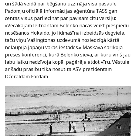
un šādā veidā par bēgšanu uzzināja visa pasaule.
Padomju oficiālā informācijas aģentūra TASS gan
centās visus pārliecināt par pavisam citu versiju:
«Vecākajam leitnantam Beļenko nācās veikt piespiedu
nosēšanos Hokaido, jo lidmašīnai izbeidzās degviela,
taču viņu Vašingtonas uzdevumā noziedzīgā kārtā
nolaupīja japāņu varas iestādes.» Maskavā sarīkoja
preses konferenci, kurā Beļenko sieva, ar kuru viņš jau
labu laiku nedzīvoja kopā, paģērēja atdot vīru. Vēstule
ar šādu prasību tika nosūtīta ASV prezidentam
Džeraldam Fordam.