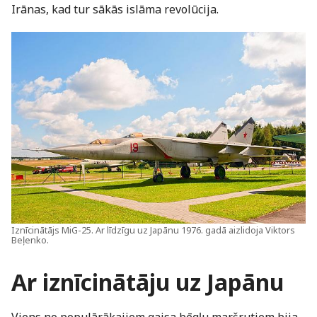
Irānas, kad tur sākās islāma revolūcija.
Iznīcinātājs MiG-25. Ar līdzīgu uz Japānu 1976. gadā aizlidoja Viktors
Beļenko.
Ar iznīcinātāju uz Japānu
Viens no populārākajiem gaisa bēgļu maršrutiem bija