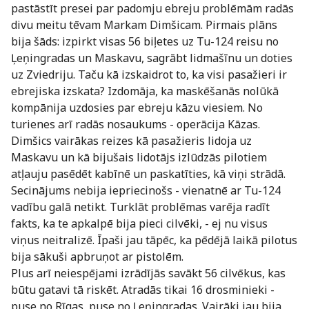
pastāstīt presei par padomju ebreju problēmām radās
divu meitu tēvam Markam Dimšicam. Pirmais plāns
bija šāds: izpirkt visas 56 biļetes uz Tu-124 reisu no
Ļeņingradas un Maskavu, sagrābt lidmašīnu un doties
uz Zviedriju. Taču kā izskaidrot to, ka visi pasažieri ir
ebrejiska izskata? Izdomāja, ka maskēšanās nolūkā
kompānija uzdosies par ebreju kāzu viesiem. No
turienes arī radās nosaukums - operācija Kāzas.
Dimšics vairākas reizes kā pasažieris lidoja uz
Maskavu un kā bijušais lidotājs izlūdzās pilotiem
atļauju pasēdēt kabīnē un paskatīties, kā viņi strādā.
Secinājums nebija iepriecinošs - vienatnē ar Tu-124
vadību galā netikt. Turklāt problēmas varēja radīt
fakts, ka te apkalpē bija pieci cilvēki, - ej nu visus
viņus neitralizē. Īpaši jau tāpēc, ka pēdējā laikā pilotus
bija sākuši apbruņot ar pistolēm.
Plus arī neiespējami izrādījās savākt 56 cilvēkus, kas
būtu gatavi tā riskēt. Atradās tikai 16 drosminieki -
puse no Rīgas, puse no Ļeņingradas. Vairāki jau bija