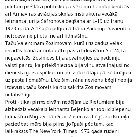
pilotam piešķīra politisko patvērumu. Laimīgi beidzās
arī Armaviras aviācijas skolas instruktora vecākā
leitnanta Jurija Safronova bēgšana ar L-19 uz Irānu
1973. gadā. Arī šajā gadījumā Irāna Padomju Savienībai
neizdeva ne pilotu, ne arī lidmašīnu.
Taču Valentīnam Zosimovam, kurš trīs gadus vēlāk
ieradās Irānā ar nolaupītu pasta lidmašīnu An-24, tā
nepaveicās. Zosimovs bija apvainojies uz padomju
valsti par to, ka priekšniecība bija viņu atvaļinājusi no
dienesta gaisa spēkos un no iznīcinātāja pārsēdinājusi
uz pasta lidmašīnu. Līdz šim Irāna nevienu bēgli nebija
izdevusi, taču šoreiz kārtis sakrita Zosimovam
nelabvēlīgi.
Proti - tikai pirms divām nedēļām uz Rietumiem bija
aizbēdzis vecākais leitnants Beļenko ar tobrīd slepenu
lidmašīnu Mig-25. Tāpēc ar Zosimova bēgšanu Kremļa
pacietības mērs bija pilns. Jo īpaši pēc tam, kad
laikraksts The New York Times 1976. gada rudeni