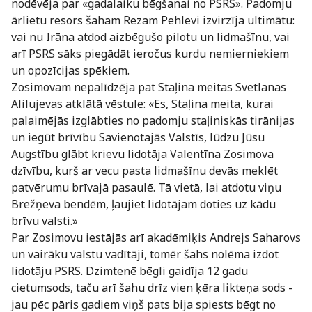
nodēvēja par «gadalaiku bēgšanai no PSRS». Padomju
ārlietu resors šaham Rezam Pehlevi izvirzīja ultimātu:
vai nu Irāna atdod aizbēgušo pilotu un lidmašīnu, vai
arī PSRS sāks piegādāt ieročus kurdu nemierniekiem
un opozīcijas spēkiem.
Zosimovam nepalīdzēja pat Staļina meitas Svetlanas
Alilujevas atklātā vēstule: «Es, Staļina meita, kurai
palaimējās izglābties no padomju staļiniskās tirānijas
un iegūt brīvību Savienotajās Valstīs, lūdzu Jūsu
Augstību glābt krievu lidotāja Valentīna Zosimova
dzīvību, kurš ar vecu pasta lidmašīnu devās meklēt
patvērumu brīvajā pasaulē. Tā vietā, lai atdotu viņu
Brežņeva bendēm, ļaujiet lidotājam doties uz kādu
brīvu valsti.»
Par Zosimovu iestājās arī akadēmiķis Andrejs Saharovs
un vairāku valstu vadītāji, tomēr šahs nolēma izdot
lidotāju PSRS. Dzimtenē bēgli gaidīja 12 gadu
cietumsods, taču arī šahu drīz vien ķēra likteņa sods -
jau pēc pāris gadiem viņš pats bija spiests bēgt no