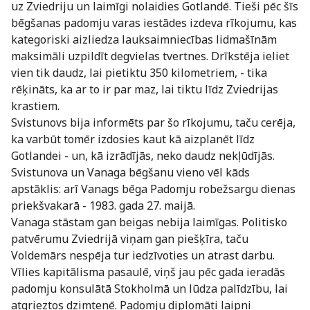
uz Zviedriju un laimīgi nolaidies Gotlandē. Tieši pēc šīs
bēgšanas padomju varas iestādes izdeva rīkojumu, kas
kategoriski aizliedza lauksaimniecības lidmašīnām
maksimāli uzpildīt degvielas tvertnes. Drīkstēja ieliet
vien tik daudz, lai pietiktu 350 kilometriem, - tika
rēķināts, ka ar to ir par maz, lai tiktu līdz Zviedrijas
krastiem.
Svistunovs bija informēts par šo rīkojumu, taču cerēja,
ka varbūt tomēr izdosies kaut kā aizplanēt līdz
Gotlandei - un, kā izrādījās, neko daudz nekļūdījās.
Svistunova un Vanaga bēgšanu vieno vēl kāds
apstāklis: arī Vanags bēga Padomju robežsargu dienas
priekšvakarā - 1983. gada 27. maijā.
Vanaga stāstam gan beigas nebija laimīgas. Politisko
patvērumu Zviedrijā viņam gan piešķīra, taču
Voldemārs nespēja tur iedzīvoties un atrast darbu.
Vīlies kapitālisma pasaulē, viņš jau pēc gada ieradās
padomju konsulātā Stokholmā un lūdza palīdzību, lai
atgrieztos dzimtenē. Padomju diplomāti laipni