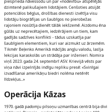
piesprieda nāvessodu un par «nodevību» atspēlējās
dzimtenē palikušajiem lidotājiem. Cenšoties atsijāt
potenciālos bēgļus, drošības dienesti izvētīja visu
lidotāju biogrāfijas un šaubīgos no pierobežas
rajoniem nosūtīja dienēt tālāk iekšzemē. Aizdomu ēna
gūlās uz neprecētajiem, iedzērājiem un tiem, kam
gadījās sadzīves konflikti - tādus uzskatīja par
šaubīgiem elementiem, kuri var aizmukt uz ārzemēm.
Tikmēr Beļenko Amerikā mācījās angļu valodu, lasīja
lekcijas karaskolās un strādāja par inženieri. Nomira
viņš 2023. gada 24. septembrī ASV. Krievijā vēsts par
viņa nāvi izpelnījās indīgu repliku presē: «Svinīgai
izvadīšanai amerikāņu biedri nolēma netērēt
līdzekļus...»
Operācija Kāzas
1970. gadā padomju pilsoņu uzmanības centrā bija divi