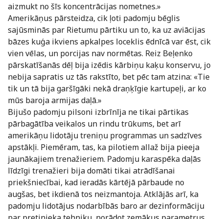
aizmukt no šīs koncentrācijas nometnes.»
Amerikāņus pārsteidza, cik ļoti padomju bēglis
sajūsminās par Rietumu pārtiku un to, ka uz aviācijas
bāzes kuģa ikviens apkalpes loceklis ēdnīcā var ēst, cik
vien vēlas, un porcijas nav normētas. Reiz Beļenko
pārskatīšanās dēļ bija izēdis kārbiņu kaķu konservu, jo
nebija sapratis uz tās rakstīto, bet pēc tam atzina: «Tie
tik un tā bija garšīgāki nekā draņķīgie kartupeļi, ar ko
mūs baroja armijas daļā.»
Bijušo padomju pilsoni izbrīnīja ne tikai pārtikas
pārbagātība veikalos un rindu trūkums, bet arī
amerikāņu lidotāju treniņu programmas un sadzīves
apstākļi. Piemēram, tas, ka pilotiem allaž bija pieeja
jaunākajiem trenažieriem. Padomju karaspēka daļās
līdzīgi trenažieri bija domāti tikai atrādīšanai
priekšniecībai, kad ieradās kārtējā pārbaude no
augšas, bet ikdienā tos neizmantoja. Atklājās arī, ka
padomju lidotājus nodarbībās baro ar dezinformāciju
par pretinieka tehniku, norādot zemākus parametrus,