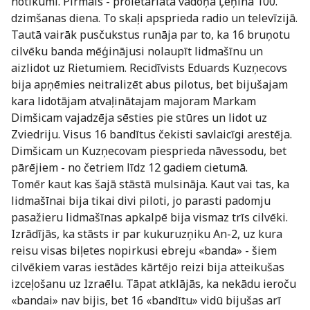
notikumi. Pirmais - proletariāta vadoņa Ļeņina 100.
dzimšanas diena. To skaļi apsprieda radio un televīzijā.
Tautā vairāk pusčukstus runāja par to, ka 16 bruņotu
cilvēku banda mēģinājusi nolaupīt lidmašīnu un
aizlidot uz Rietumiem. Recidīvists Eduards Kuzņecovs
bija apņēmies neitralizēt abus pilotus, bet bijušajam
kara lidotājam atvaļinātajam majoram Markam
Dimšicam vajadzēja sēsties pie stūres un lidot uz
Zviedriju. Visus 16 bandītus čekisti savlaicīgi arestēja.
Dimšicam un Kuzņecovam piesprieda nāvessodu, bet
pārējiem - no četriem līdz 12 gadiem cietumā.
Tomēr kaut kas šajā stāstā mulsināja. Kaut vai tas, ka
lidmašīnai bija tikai divi piloti, jo parasti padomju
pasažieru lidmašīnas apkalpē bija vismaz trīs cilvēki.
Izrādījās, ka stāsts ir par kukuruzņiku An-2, uz kura
reisu visas biļetes nopirkusi ebreju «banda» - šiem
cilvēkiem varas iestādes kārtējo reizi bija atteikušas
izceļošanu uz Izraēlu. Tāpat atklājās, ka nekādu ieroču
«bandai» nav bijis, bet 16 «bandītu» vidū bijušas arī