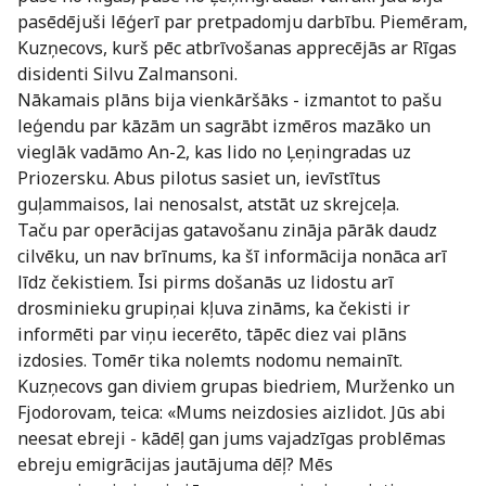
pasēdējuši lēģerī par pretpadomju darbību. Piemēram,
Kuzņecovs, kurš pēc atbrīvošanas apprecējās ar Rīgas
disidenti Silvu Zalmansoni.
Nākamais plāns bija vienkāršāks - izmantot to pašu
leģendu par kāzām un sagrābt izmēros mazāko un
vieglāk vadāmo An-2, kas lido no Ļeņingradas uz
Priozersku. Abus pilotus sasiet un, ievīstītus
guļammaisos, lai nenosalst, atstāt uz skrejceļa.
Taču par operācijas gatavošanu zināja pārāk daudz
cilvēku, un nav brīnums, ka šī informācija nonāca arī
līdz čekistiem. Īsi pirms došanās uz lidostu arī
drosminieku grupiņai kļuva zināms, ka čekisti ir
informēti par viņu iecerēto, tāpēc diez vai plāns
izdosies. Tomēr tika nolemts nodomu nemainīt.
Kuzņecovs gan diviem grupas biedriem, Murženko un
Fjodorovam, teica: «Mums neizdosies aizlidot. Jūs abi
neesat ebreji - kādēļ gan jums vajadzīgas problēmas
ebreju emigrācijas jautājuma dēļ? Mēs