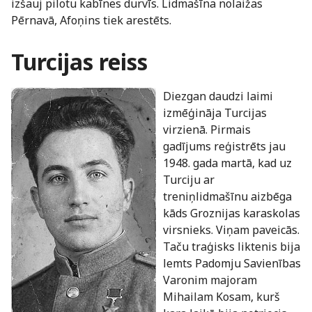
izšauj pilotu kabīnes durvīs. Lidmašīna nolaižas
Pērnavā, Afoņins tiek arestēts.
Turcijas reiss
Diezgan daudzi laimi
izmēģināja Turcijas
virzienā. Pirmais
gadījums reģistrēts jau
1948. gada martā, kad uz
Turciju ar
treniņlidmašīnu aizbēga
kāds Groznijas karaskolas
virsnieks. Viņam paveicās.
Taču traģisks liktenis bija
lemts Padomju Savienības
Varonim majoram
Mihailam Kosam, kurš