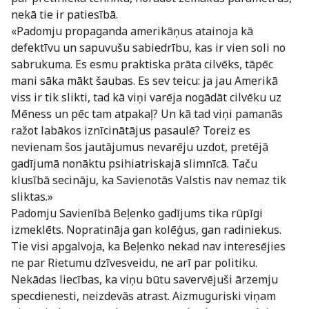
nekā tie ir patiesībā.
«Padomju propaganda amerikāņus atainoja kā
defektīvu un sapuvušu sabiedrību, kas ir vien soli no
sabrukuma. Es esmu praktiska prāta cilvēks, tāpēc
mani sāka mākt šaubas. Es sev teicu: ja jau Amerikā
viss ir tik slikti, tad kā viņi varēja nogādāt cilvēku uz
Mēness un pēc tam atpakaļ? Un kā tad viņi pamanās
ražot labākos iznīcinātājus pasaulē? Toreiz es
nevienam šos jautājumus nevarēju uzdot, pretējā
gadījumā nonāktu psihiatriskajā slimnīcā. Taču
klusībā secināju, ka Savienotās Valstis nav nemaz tik
sliktas.»
Padomju Savienībā Beļenko gadījums tika rūpīgi
izmeklēts. Nopratināja gan kolēģus, gan radiniekus.
Tie visi apgalvoja, ka Beļenko nekad nav interesējies
ne par Rietumu dzīvesveidu, ne arī par politiku.
Nekādas liecības, ka viņu būtu savervējuši ārzemju
specdienesti, neizdevās atrast. Aizmuguriski viņam