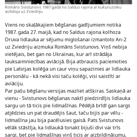
Romāns Svistunovs 1987.gadā no Saldus rajona ar kukuruzņiku
aizlidoja uz Zviedriju.
Viens no skaļākajiem bēgšanas gadījumiem notika
1987. gada 27. maijā, kad no Saldus rajona kolhoza
Druva lidlauka ar sējumu miglošanai izmantoto An-2
uz Zviedriju aizmuka Romāns Svistunovs. Viņš nebija
vietējais, bet gan no Ukrainas, kur arī strādāja
lauksaimniecības aviācijā. Bija atbraucis paciemoties
pie Latvijas kolēģa un caur viņu sapazinies ar lidlauka
personālu - kā nekā visi taču kolēģi, visi saistīti ar
aviāciju.
Par pašu bēgšanu versijas mazliet atšķiras. Saskaņā ar
vienu - Svistunovs bēgšanas naktī piedzirdījis lidlauka
sargu un tā ticis pie lidmašīnas. Pēdējā brīdī gan sargs
atjēdzies un pat draudējis šaut, taču bijis par vēlu -
lidmašīna jau bija pacēlusies gaisā. Pats Svistunovs
vēlāk stāstīja, ka lidlaukā tonakt bijuši divi vai trīs
sargi, bet pie lidmašīnas viņš ticis ar aizbildinājumu,