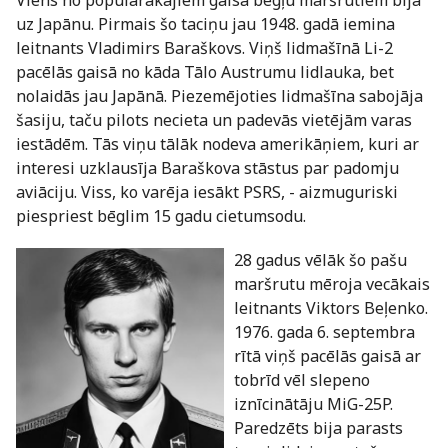
uz Japānu. Pirmais šo taciņu jau 1948. gadā iemina
leitnants Vladimirs Baraškovs. Viņš lidmašīnā Li-2
pacēlās gaisā no kāda Tālo Austrumu lidlauka, bet
nolaidās jau Japānā. Piezemējoties lidmašīna sabojāja
šasiju, taču pilots necieta un padevās vietējām varas
iestādēm. Tās viņu tālāk nodeva amerikāņiem, kuri ar
interesi uzklausīja Baraškova stāstus par padomju
aviāciju. Viss, ko varēja iesākt PSRS, - aizmuguriski
piespriest bēglim 15 gadu cietumsodu.
28 gadus vēlāk šo pašu
maršrutu mēroja vecākais
leitnants Viktors Beļenko.
1976. gada 6. septembra
rītā viņš pacēlās gaisā ar
tobrīd vēl slepeno
iznīcinātāju MiG-25P.
Paredzēts bija parasts