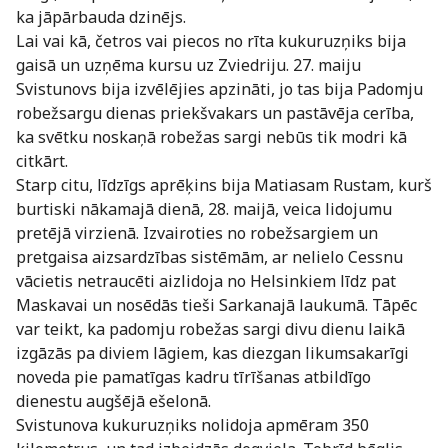
ka jāpārbauda dzinējs.
Lai vai kā, četros vai piecos no rīta kukuruzņiks bija
gaisā un uzņēma kursu uz Zviedriju. 27. maiju
Svistunovs bija izvēlējies apzināti, jo tas bija Padomju
robežsargu dienas priekšvakars un pastāvēja cerība,
ka svētku noskaņā robežas sargi nebūs tik modri kā
citkārt.
Starp citu, līdzīgs aprēķins bija Matiasam Rustam, kurš
burtiski nākamajā dienā, 28. maijā, veica lidojumu
pretējā virzienā. Izvairoties no robežsargiem un
pretgaisa aizsardzības sistēmām, ar nelielo Cessnu
vācietis netraucēti aizlidoja no Helsinkiem līdz pat
Maskavai un nosēdās tieši Sarkanajā laukumā. Tāpēc
var teikt, ka padomju robežas sargi divu dienu laikā
izgāzās pa diviem lāgiem, kas diezgan likumsakarīgi
noveda pie pamatīgas kadru tīrīšanas atbildīgo
dienestu augšējā ešelonā.
Svistunova kukuruzņiks nolidoja apmēram 350