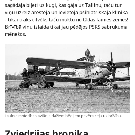
sagādāja biļeti uz kuģi, kas gāja uz Tallinu, taču tur
viņu uzreiz arestēja un ievietoja psihiatriskajā klīnikā
- tikai traks cilvēks taču muktu no tādas laimes zemes!
Brīvībā viņu izlaida tikai jau pēdējos PSRS sabrukuma
mēnešos.
Lauksaimniecības aviācija dažiem bēgļiem pavēra ceļu uz brīvību.
Zviedrijas hronika