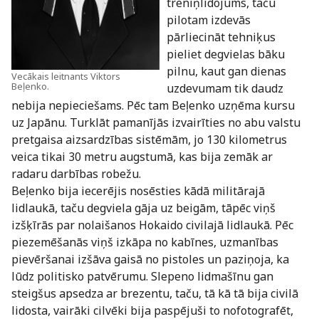
treniņlidojums, taču
pilotam izdevās
pārliecināt tehniķus
pieliet degvielas bāku
pilnu, kaut gan dienas
Vecākais leitnants Viktors
Beļenko.
uzdevumam tik daudz
nebija nepieciešams. Pēc tam Beļenko uzņēma kursu
uz Japānu. Turklāt pamanījās izvairīties no abu valstu
pretgaisa aizsardzības sistēmām, jo 130 kilometrus
veica tikai 30 metru augstumā, kas bija zemāk ar
radaru darbības robežu.
Beļenko bija iecerējis nosēsties kādā militārajā
lidlaukā, taču degviela gāja uz beigām, tāpēc viņš
izšķīrās par nolaišanos Hokaido civilajā lidlaukā. Pēc
piezemēšanās viņš izkāpa no kabīnes, uzmanības
pievēršanai izšāva gaisā no pistoles un paziņoja, ka
lūdz politisko patvērumu. Slepeno lidmašīnu gan
steigšus apsedza ar brezentu, taču, tā kā tā bija civilā
lidosta, vairāki cilvēki bija paspējuši to nofotografēt,