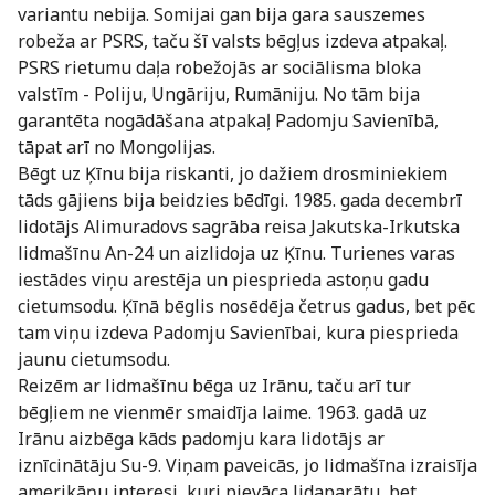
variantu nebija. Somijai gan bija gara sauszemes
robeža ar PSRS, taču šī valsts bēgļus izdeva atpakaļ.
PSRS rietumu daļa robežojās ar sociālisma bloka
valstīm - Poliju, Ungāriju, Rumāniju. No tām bija
garantēta nogādāšana atpakaļ Padomju Savienībā,
tāpat arī no Mongolijas.
Bēgt uz Ķīnu bija riskanti, jo dažiem drosminiekiem
tāds gājiens bija beidzies bēdīgi. 1985. gada decembrī
lidotājs Alimuradovs sagrāba reisa Jakutska-Irkutska
lidmašīnu An-24 un aizlidoja uz Ķīnu. Turienes varas
iestādes viņu arestēja un piesprieda astoņu gadu
cietumsodu. Ķīnā bēglis nosēdēja četrus gadus, bet pēc
tam viņu izdeva Padomju Savienībai, kura piesprieda
jaunu cietumsodu.
Reizēm ar lidmašīnu bēga uz Irānu, taču arī tur
bēgļiem ne vienmēr smaidīja laime. 1963. gadā uz
Irānu aizbēga kāds padomju kara lidotājs ar
iznīcinātāju Su-9. Viņam paveicās, jo lidmašīna izraisīja
amerikāņu interesi, kuri pievāca lidaparātu, bet