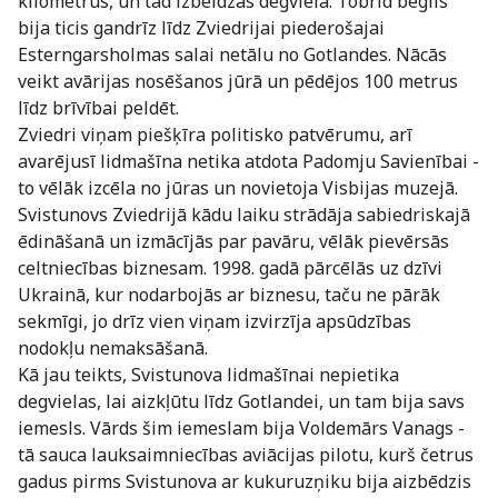
kilometrus, un tad izbeidzās degviela. Tobrīd bēglis
bija ticis gandrīz līdz Zviedrijai piederošajai
Esterngarsholmas salai netālu no Gotlandes. Nācās
veikt avārijas nosēšanos jūrā un pēdējos 100 metrus
līdz brīvībai peldēt.
Zviedri viņam piešķīra politisko patvērumu, arī
avarējusī lidmašīna netika atdota Padomju Savienībai -
to vēlāk izcēla no jūras un novietoja Visbijas muzejā.
Svistunovs Zviedrijā kādu laiku strādāja sabiedriskajā
ēdināšanā un izmācījās par pavāru, vēlāk pievērsās
celtniecības biznesam. 1998. gadā pārcēlās uz dzīvi
Ukrainā, kur nodarbojās ar biznesu, taču ne pārāk
sekmīgi, jo drīz vien viņam izvirzīja apsūdzības
nodokļu nemaksāšanā.
Kā jau teikts, Svistunova lidmašīnai nepietika
degvielas, lai aizkļūtu līdz Gotlandei, un tam bija savs
iemesls. Vārds šim iemeslam bija Voldemārs Vanags -
tā sauca lauksaimniecības aviācijas pilotu, kurš četrus
gadus pirms Svistunova ar kukuruzņiku bija aizbēdzis