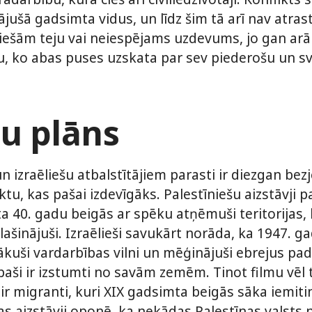
ājušā gadsimta vidus, un līdz šim tā arī nav atras
tiešām teju vai neiespējams uzdevums, jo gan arā
ju, ko abas puses uzskata par sev piederošu un svē
tu plāns
un izraēliešu atbalstītājiem parasti ir diezgan bezj
u, kas pašai izdevīgāks. Palestīniešu aizstāvji par
ta 40. gadu beigās ar spēku atņēmuši teritorijas,
lašinājuši. Izraēlieši savukārt norāda, ka 1947. g
zsākuši vardarbības vilni un mēģinājuši ebrejus pa
 paši ir izstumti no savām zemēm. Tinot filmu vēl 
 ir migranti, kuri XIX gadsimta beigās sāka iemiti
las aizstāvji oponē, ka nekādas Palestīnas valsts 