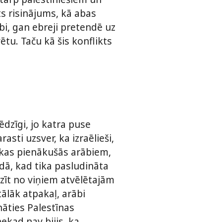
ts risinājums, kā abas
bi, gan ebreji pretendē uz
tu. Taču kā šis konflikts
ēdzīgi, jo katra puse
asti uzsver, ka izraēlieši,
 kas pienākušās arābiem,
adā, kad tika pasludināta
dzīt no viņiem atvēlētajām
tālāk atpakaļ, arābi
nāties Palestīnas
nekad nav bijis, ka