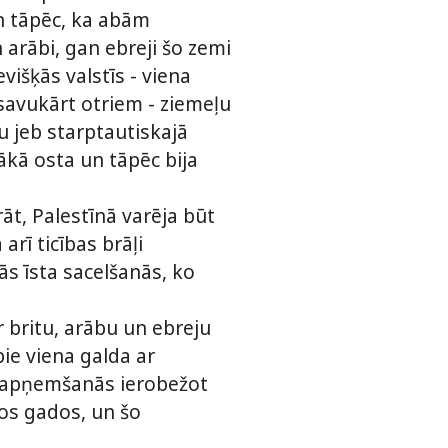
an tāpēc, ka abām
 arābi, gan ebreji šo zemi
evišķās valstīs - viena
savukārt otriem - ziemeļu
u jeb starptautiskajā
lākā osta un tāpēc bija
rāt, Palestīnā varēja būt
arī ticības brāļi
ās īsta sacelšanās, ko
r britu, arābu un ebreju
pie viena galda ar
tu apņemšanās ierobežot
os gados, un šo