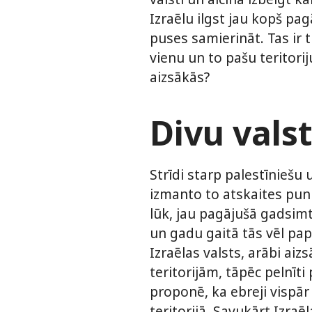
Izraēlu ilgst jau kopš pag
puses samierināt. Tas ir 
vienu un to pašu teritori
aizsākās?
Divu vals
Strīdi starp palestīniešu 
izmanto to atskaites punkt
lūk, jau pagājušā gadsim
un gadu gaitā tās vēl pap
Izraēlas valsts, arābi ai
teritorijām, tāpēc pelnīti
proponē, ka ebreji vispār
teritorijā. Savukārt Izraē