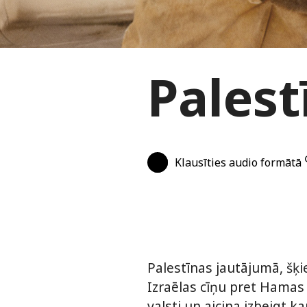
Palest
Klausīties audio formātā
Palestīnas jautājumā, šķie
Izraēlas cīņu pret Hamas 
valsti un aicina izbeigt ka