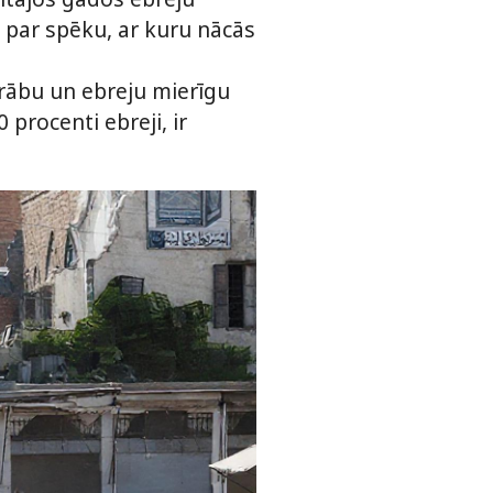
a par spēku, ar kuru nācās
 arābu un ebreju mierīgu
 procenti ebreji, ir