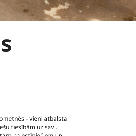
ts
nometnēs - vieni atbalsta
iešu tiesībām uz savu
 starp palestīniešiem un