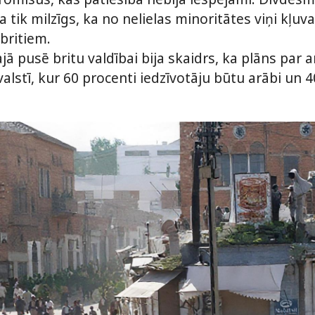
 tik milzīgs, ka no nelielas minoritātes viņi kļuv
 britiem.
jā pusē britu valdībai bija skaidrs, ka plāns par
lstī, kur 60 procenti iedzīvotāju būtu arābi un 40