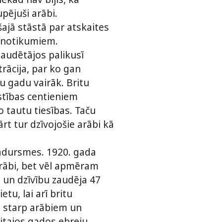
pējuši arābi.
šajā stāstā par atskaites
m notikumiem.
zaudētājos palikusī
rācija, par ko gan
ru gadu vairāk. Britu
ustības centieniem
o tautu tiesības. Taču
rt tur dzīvojošie arābi kā
sadursmes. 1920. gada
 arābi, bet vēl apmēram
u un dzīvību zaudēja 47
tu, lai arī britu
t starp arābiem un
itajos gados ebreju