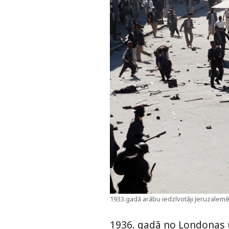
1933.gadā arābu iedzīvotāji Jeruzalemē
1936. gadā no Londonas uz