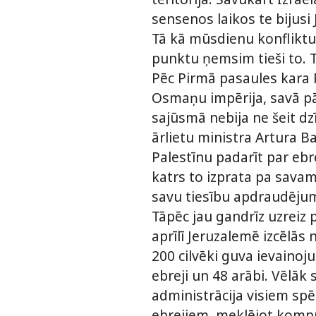
sensenos laikos te bijusi 
Tā kā mūsdienu konfliktu 
punktu ņemsim tieši to. 
Pēc Pirmā pasaules kara P
Osmaņu impērija, savā pār
sajūsmā nebija ne šeit dzī
ārlietu ministra Artura B
Palestīnu padarīt par ebre
katrs to izprata pa savam
savu tiesību apdraudēju
Tāpēc jau gandrīz uzreiz
aprīlī Jeruzalemē izcēlās 
200 cilvēki guva ievainoj
ebreji un 48 arābi. Vēlāk
administrācija visiem spē
ebrejiem, meklējot kompr