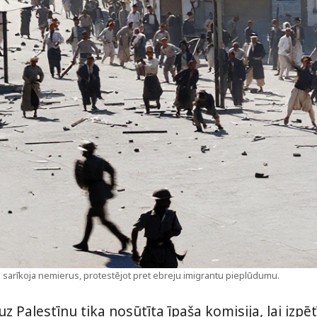
 sarīkoja nemierus, protestējot pret ebreju imigrantu pieplūdumu.
 Palestīnu tika nosūtīta īpaša komisija, lai izpē