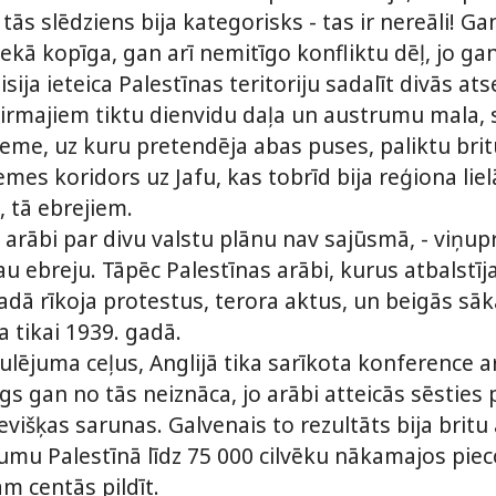
tās slēdziens bija kategorisks - tas ir nereāli! G
kā kopīga, gan arī nemitīgo konfliktu dēļ, jo gan
sija ieteica Palestīnas teritoriju sadalīt divās ats
Pirmajiem tiktu dienvidu daļa un austrumu mala, 
leme, uz kuru pretendēja abas puses, paliktu brit
emes koridors uz Jafu, kas tobrīd bija reģiona lie
 tā ebrejiem.
a arābi par divu valstu plānu nav sajūsmā, - viņup
au ebreju. Tāpēc Palestīnas arābi, kurus atbalstīja 
gadā rīkoja protestus, terora aktus, un beigās sāk
a tikai 1939. gadā.
ulējuma ceļus, Anglijā tika sarīkota konference a
gs gan no tās neiznāca, jo arābi atteicās sēsties 
evišķas sarunas. Galvenais to rezultāts bija bri
umu Palestīnā līdz 75 000 cilvēku nākamajos piec
ām centās pildīt.