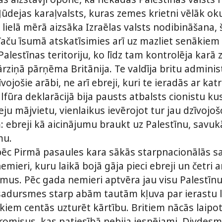
Jūdejas karaļvalsts, kuras zemes krietni vēlāk oku
lielā mērā aizsāka Izraēlas valsts nodibināšana, 
Taču īsumā atskatīsimies arī uz mazliet senākie
alestīnas teritoriju, ko līdz tam kontrolēja karā 
ziņā pārņēma Britānija. Te valdīja britu administ
vojošie arābi, ne arī ebreji, kuri te ieradās ar kat
alfūra deklarācijā bija pausts atbalsts cionistu k
ju mājvietu, vienlaikus ievērojot tur jau dzīvojoš
: ebreji kā aicinājumu braukt uz Palestīnu, savukā
mu.
 pēc Pirmā pasaules kara sākās starpnacionālās 
nemieri, kuru laikā bojā gāja pieci ebreji un četri
umus. Pēc gada nemieri aptvēra jau visu Palestīn
 sadursmes starp abām tautām kļuva par ierastu lie
kiem centās uzturēt kārtību. Britiem nācās laipo
omisus, kas patiesībā nebija iespējami. Divdesm