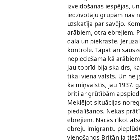
izveidošanas iespējas, un 
iedzīvotāju grupām nav ne
uzskatīja par savējo. Komi
arābiem, otra ebrejiem. 
daļa un piekraste. Jeruza
kontrolē. Tāpat arī sausz
nepieciešama kā arābiem,
Jau tobrīd bija skaidrs, k
tikai viena valsts. Un ne j
kaimiņvalstīs, jau 1937. 
briti ar grūtībām apspied
Meklējot situācijas noreg
piedalīšanos. Nekas prātī
ebrejiem. Nācās rīkot ats
ebreju imigrantu pieplūd
vienošanos Britānija tieš