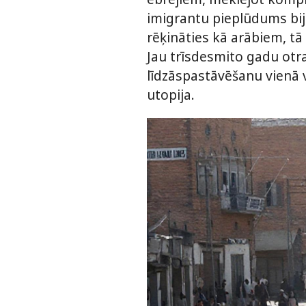
imigrantu pieplūdums bija
rēķināties kā arābiem, tā
Jau trīsdesmito gadu otra
līdzāspastāvēšanu vienā va
utopija.