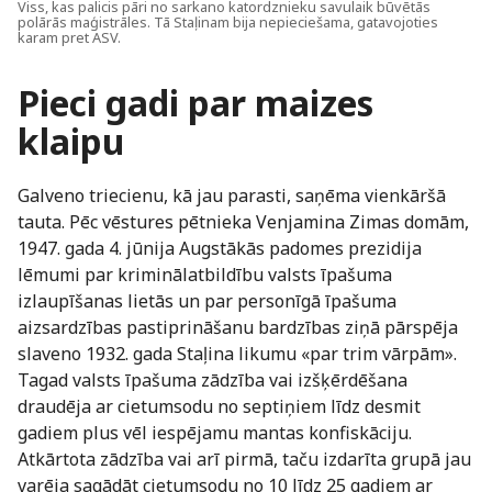
Viss, kas palicis pāri no sarkano katordznieku savulaik būvētās
polārās maģistrāles. Tā Staļinam bija nepieciešama, gatavojoties
karam pret ASV.
Pieci gadi par maizes
klaipu
Galveno triecienu, kā jau parasti, saņēma vienkāršā
tauta. Pēc vēstures pētnieka Venjamina Zimas domām,
1947. gada 4. jūnija Augstākās padomes prezidija
lēmumi par kriminālatbildību valsts īpašuma
izlaupīšanas lietās un par personīgā īpašuma
aizsardzības pastiprināšanu bardzības ziņā pārspēja
slaveno 1932. gada Staļina likumu «par trim vārpām».
Tagad valsts īpašuma zādzība vai izšķērdēšana
draudēja ar cietumsodu no septiņiem līdz desmit
gadiem plus vēl iespējamu mantas konfiskāciju.
Atkārtota zādzība vai arī pirmā, taču izdarīta grupā jau
varēja sagādāt cietumsodu no 10 līdz 25 gadiem ar