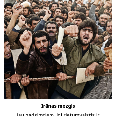
Irānas mezgls
Jau gadsimtiem ilgi rietumvalstis ir