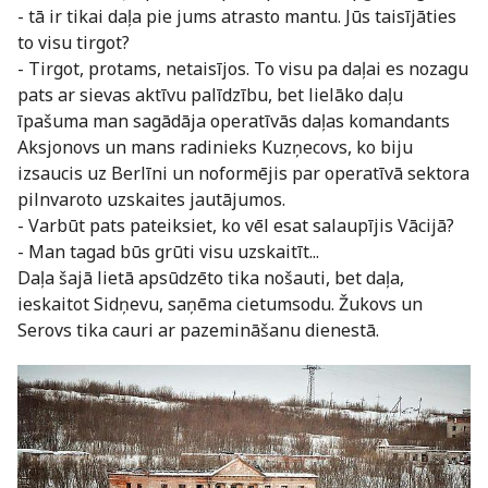
- tā ir tikai daļa pie jums atrasto mantu. Jūs taisījāties
to visu tirgot?
- Tirgot, protams, netaisījos. To visu pa daļai es nozagu
pats ar sievas aktīvu palīdzību, bet lielāko daļu
īpašuma man sagādāja operatīvās daļas komandants
Aksjonovs un mans radinieks Kuzņecovs, ko biju
izsaucis uz Berlīni un noformējis par operatīvā sektora
pilnvaroto uzskaites jautājumos.
- Varbūt pats pateiksiet, ko vēl esat salaupījis Vācijā?
- Man tagad būs grūti visu uzskaitīt...
Daļa šajā lietā apsūdzēto tika nošauti, bet daļa,
ieskaitot Sidņevu, saņēma cietumsodu. Žukovs un
Serovs tika cauri ar pazemināšanu dienestā.