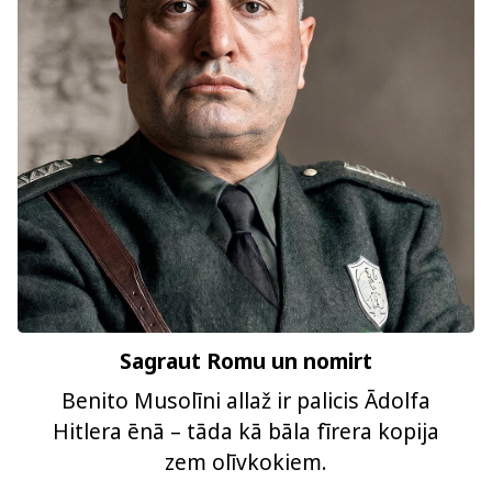
Sagraut Romu un nomirt
Benito Musolīni allaž ir palicis Ādolfa
Hitlera ēnā – tāda kā bāla fīrera kopija
zem olīvkokiem.