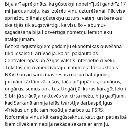
Bija arī aprēķināts, ka gūstekņi nopelnījuši gandrīz 17
miljardus rubļu, kas iztērēti viņu uzturēšanai. Pēc visa
spriežot, plānais gūstekņu uzturs, vateņi un barakas
skaitījās tik augstvērtīgi, ka visu šo «labumu»
sagādāšana bija līdzvērtīga nometņu iemītnieku
atalgojumam.
Bez karagūstekņiem padomju ekonomikas būvēšanā
tika iesaistīti arī Vācijā, kā arī pakļautajās
Centrāleiropas un Āzijas valstīs internētie cilvēki.
Tūkstošiem civiliedzīvotāju mobilizēja tā sauktajos
NKVD un aizsardzības resora darba bataljonos,
pirmām kārtām vāciešus, taču arī japāņus, rumāņus,
ungārus, somus un citus. Ungārijā, kuras karagūstekņi
Sibīrijā strādāja raktuvēs vai cirta mežu, bija gadījumi,
kad Sarkanā armija ielās tvarstīja darbaspējīgus
vīriešus un pēc tam nosūtīja darbos uz PSRS.
Noformēja viņus kā karagūstekņus, kaut gan patiesībā
šiem cilvēkiem nebija nekāda sakara ar armiju.