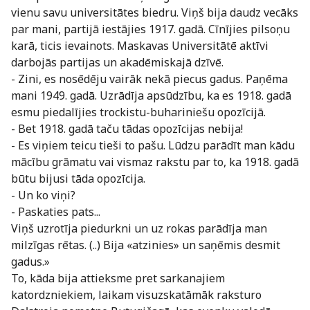
vienu savu universitātes biedru. Viņš bija daudz vecāks
par mani, partijā iestājies 1917. gadā. Cīnījies pilsoņu
karā, ticis ievainots. Maskavas Universitātē aktīvi
darbojās partijas un akadēmiskajā dzīvē.
- Zini, es nosēdēju vairāk nekā piecus gadus. Paņēma
mani 1949. gadā. Uzrādīja apsūdzību, ka es 1918. gadā
esmu piedalījies trockistu-buhariniešu opozīcijā.
- Bet 1918. gadā taču tādas opozīcijas nebija!
- Es viņiem teicu tieši to pašu. Lūdzu parādīt man kādu
mācību grāmatu vai vismaz rakstu par to, ka 1918. gadā
būtu bijusi tāda opozīcija.
- Un ko viņi?
- Paskaties pats...
Viņš uzrotīja piedurkni un uz rokas parādīja man
milzīgas rētas. (..) Bija «atzinies» un saņēmis desmit
gadus.»
To, kāda bija attieksme pret sarkanajiem
katordzniekiem, laikam visuzskatāmāk raksturo