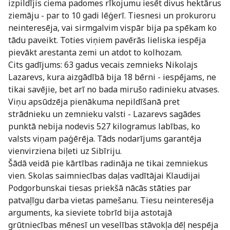
izpildījis ciema padomes rīkojumu iesēt divus hektārus
ziemāju - par to 10 gadi lēģerī. Tiesnesi un prokuroru
neinteresēja, vai sirmgalvim vispār bija pa spēkam ko
tādu paveikt. Toties viņiem pavērās lieliska iespēja
pievākt arestanta zemi un atdot to kolhozam.
Cits gadījums: 63 gadus vecais zemnieks Nikolajs
Lazarevs, kura aizgādībā bija 18 bērni - iespējams, ne
tikai savējie, bet arī no bada mirušo radinieku atvases.
Viņu apsūdzēja pienākuma nepildīšanā pret
strādnieku un zemnieku valsti - Lazarevs sagādes
punktā nebija nodevis 527 kilogramus labības, ko
valsts viņam paģērēja. Tāds nodarījums garantēja
vienvirziena biļeti uz Sibīriju.
Šādā veidā pie kārtības radināja ne tikai zemniekus
vien. Skolas saimniecības daļas vadītājai Klaudijai
Podgorbunskai tiesas priekšā nācās stāties par
patvaļīgu darba vietas pamešanu. Tiesu neinteresēja
arguments, ka sieviete tobrīd bija astotajā
grūtniecības mēnesī un veselības stāvokļa dēļ nespēja