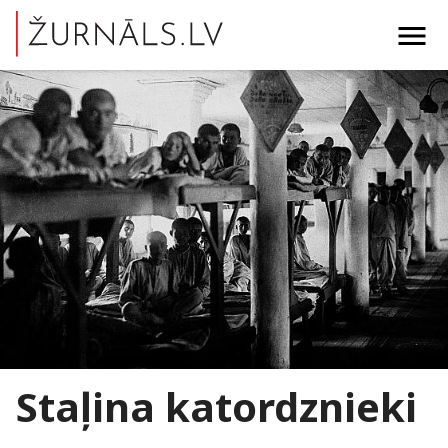
menu
Staļina katordznieki