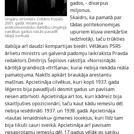
gados, - divarpus
miljonus.
Skaidrs, ka pamatā par
Ungāru virsnieks Zoltāns Kopāči
2001. gadā. Viņam par
tādas politekonomijas
antikomunistisku darbību Ungārijā
upuriem kļuva vienkāršie
vairākus gadus nācās pavadīt
tālajā Vorkutā.
iedzīvotāji, taču trūkties
dabūja arī daudzi kompartijas biedri. Vēlākais PSRS
ārlietu ministrs un galvenā padomju laikraksta Pravda
redaktors Dmitrijs Šepilovs rakstīja: «Norisinājās
kārtējā grandiozā «tīrīšana», kurai nebija nekāda reāla
pamatojuma. Naktīs apkārt braukāja arestantu
mašīnas. Apcietināja cilvēkus, kuri kopš 1937. gada
lēģeros bija pavadījuši desmit gadus un pavisam
nesen atbrīvoti. Apcietināja arī tos, kuri kādreiz bija
skaitījušies opozicionāri, taču kaut kādu iemeslu dēļ
nebija iesēdināti 1937. un 1938. gadā. Apcietināja
«tautas ienaidnieku» ģimenes locekļus, kuri līdz tam
bija tikuši cauri sveikā. Apcietināja arī pavisam
nesaprotamu iemeslu dēļ. 17 gadus vēlāk es satiku