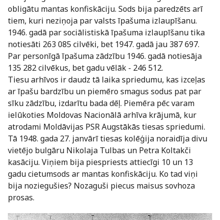
obligātu mantas konfiskāciju. Sods bija paredzēts arī
tiem, kuri neziņoja par valsts īpašuma izlaupīšanu.
1946. gadā par sociālistiskā īpašuma izlaupīšanu tika
notiesāti 263 085 cilvēki, bet 1947. gadā jau 387 697.
Par personīgā īpašuma zādzību 1946. gadā notiesāja
135 282 cilvēkus, bet gadu vēlāk - 246 512.
Tiesu arhīvos ir daudz tā laika spriedumu, kas izceļas
ar īpašu bardzību un piemēro smagus sodus pat par
sīku zādzību, izdarītu bada dēļ. Piemēra pēc varam
ielūkoties Moldovas Nacionālā arhīva krājumā, kur
atrodami Moldāvijas PSR Augstākās tiesas spriedumi.
Tā 1948. gada 27. janvārī tiesas kolēģija noraidīja divu
vietējo bulgāru Nikolaja Tulbas un Petra Koltakči
kasāciju. Viņiem bija piespriests attiecīgi 10 un 13
gadu cietumsods ar mantas konfiskāciju. Ko tad viņi
bija noziegušies? Nozaguši piecus maisus sovhoza
prosas.