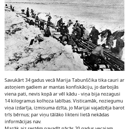
Savukārt 34 gadus vecā Marija Tabunščika tika cauri ar
astoņiem gadiem ar mantas konfiskāciju, jo darbojās
viena pati, nevis kopā ar vēl kādu - viņa bija nozagusi
14 kilogramus kolhoza labības. Visticamāk, noziegumu
viņa izdarīja, izmisuma dzīta, jo Marijai vajadzēja barot
trīs bērnus; par viņu tālāko likteni lietā nekādas
informācijas nav.
Mazāk aiz restēm pavadīt nācās 20 gadus vecajam