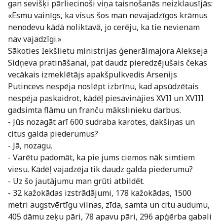
gan sevišķi pārliecinoši viņa taisnošanās neizklausījās:
«Esmu vainīgs, ka visus šos man nevajadzīgos krāmus
nenodevu kādā noliktavā, jo cerēju, ka tie nevienam
nav vajadzīgi.»
Sākoties Iekšlietu ministrijas ģenerālmajora Alekseja
Sidņeva pratināšanai, pat daudz pieredzējušais čekas
vecākais izmeklētājs apakšpulkvedis Arsenijs
Putincevs nespēja noslēpt izbrīnu, kad apsūdzētais
nespēja paskaidrot, kādēļ piesavinājies XVII un XVIII
gadsimta flāmu un franču mākslinieku darbus.
- Jūs nozagāt arī 600 sudraba karotes, dakšiņas un
citus galda piederumus?
- Jā, nozagu.
- Varētu padomāt, ka pie jums ciemos nāk simtiem
viesu. Kādēļ vajadzēja tik daudz galda piederumu?
- Uz šo jautājumu man grūti atbildēt.
- 32 kažokādas izstrādājumi, 178 kažokādas, 1500
metri augstvērtīgu vilnas, zīda, samta un citu audumu,
405 dāmu zeķu pāri, 78 apavu pāri, 296 apģērba gabali