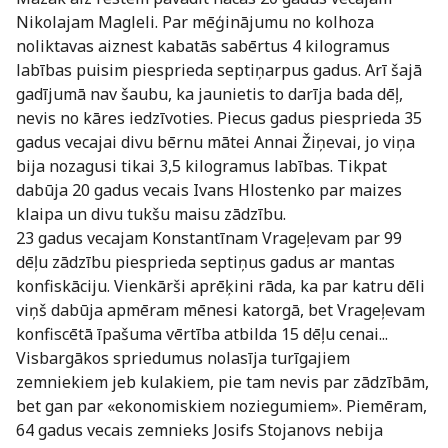
Nikolajam Magleli. Par mēģinājumu no kolhoza
noliktavas aiznest kabatās sabērtus 4 kilogramus
labības puisim piesprieda septiņarpus gadus. Arī šajā
gadījumā nav šaubu, ka jaunietis to darīja bada dēļ,
nevis no kāres iedzīvoties. Piecus gadus piesprieda 35
gadus vecajai divu bērnu mātei Annai Žiņevai, jo viņa
bija nozagusi tikai 3,5 kilogramus labības. Tikpat
dabūja 20 gadus vecais Ivans Hlostenko par maizes
klaipa un divu tukšu maisu zādzību.
23 gadus vecajam Konstantīnam Vrageļevam par 99
dēļu zādzību piesprieda septiņus gadus ar mantas
konfiskāciju. Vienkārši aprēķini rāda, ka par katru dēli
viņš dabūja apmēram mēnesi katorgā, bet Vrageļevam
konfiscētā īpašuma vērtība atbilda 15 dēļu cenai...
Visbargākos spriedumus nolasīja turīgajiem
zemniekiem jeb kulakiem, pie tam nevis par zādzībām,
bet gan par «ekonomiskiem noziegumiem». Piemēram,
64 gadus vecais zemnieks Josifs Stojanovs nebija