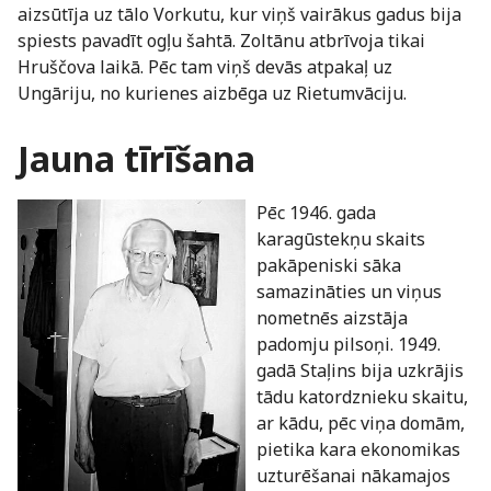
aizsūtīja uz tālo Vorkutu, kur viņš vairākus gadus bija
spiests pavadīt ogļu šahtā. Zoltānu atbrīvoja tikai
Hruščova laikā. Pēc tam viņš devās atpakaļ uz
Ungāriju, no kurienes aizbēga uz Rietumvāciju.
Jauna tīrīšana
Pēc 1946. gada
karagūstekņu skaits
pakāpeniski sāka
samazināties un viņus
nometnēs aizstāja
padomju pilsoņi. 1949.
gadā Staļins bija uzkrājis
tādu katordznieku skaitu,
ar kādu, pēc viņa domām,
pietika kara ekonomikas
uzturēšanai nākamajos