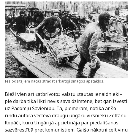
Ieslodzītajiem nācās strādāt ārkārtīgi smagos apstākļos.
Bieži vien arī «atbrīvoto» valstu «tautas ienaidnieki»
pie darba tika likti nevis savā dzimtenē, bet gan izvesti
uz Padomju Savienību. Tā, piemēram, notika ar šo
rindu autora vectēva draugu ungāru virsnieku Zoltānu
Kopāči, kuru Ungārijā apcietināja par piedalīšanos
sazvērestībā pret komunistiem. Gaišo nākotni celt viņu