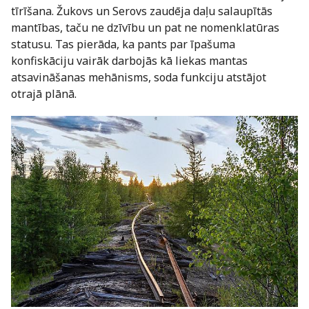
tīrīšana. Žukovs un Serovs zaudēja daļu salaupītās
mantības, taču ne dzīvību un pat ne nomenklatūras
statusu. Tas pierāda, ka pants par īpašuma
konfiskāciju vairāk darbojās kā liekas mantas
atsavināšanas mehānisms, soda funkciju atstājot
otrajā plānā.