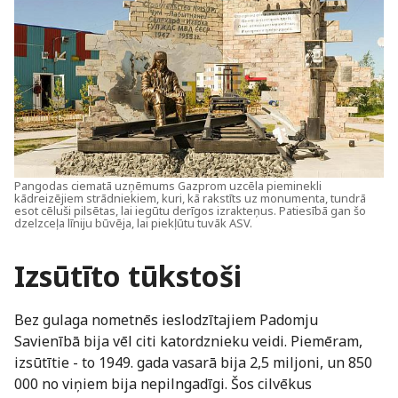
Pangodas ciematā uzņēmums Gazprom uzcēla pieminekli
kādreizējiem strādniekiem, kuri, kā rakstīts uz monumenta, tundrā
esot cēluši pilsētas, lai iegūtu derīgos izrakteņus. Patiesībā gan šo
dzelzceļa līniju būvēja, lai piekļūtu tuvāk ASV.
Izsūtīto tūkstoši
Bez gulaga nometnēs ieslodzītajiem Padomju
Savienībā bija vēl citi katordznieku veidi. Piemēram,
izsūtītie - to 1949. gada vasarā bija 2,5 miljoni, un 850
000 no viņiem bija nepilngadīgi. Šos cilvēkus