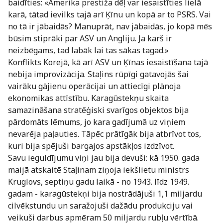
baidīties: «Amerika prestiža dēļ var iesaistīties lielā
karā, tātad ievilks tajā arī Ķīnu un kopā ar to PSRS. Vai
no tā ir jābaidās? Manuprāt, nav jābaidās, jo kopā mēs
būsim stiprāki par ASV un Angliju. Ja karš ir
neizbēgams, tad labāk lai tas sākas tagad.»
Konflikts Korejā, kā arī ASV un Ķīnas iesaistīšana tajā
nebija improvizācija. Staļins rūpīgi gatavojās šai
vairāku gājienu operācijai un attiecīgi plānoja
ekonomikas attīstību. Karagūstekņu skaita
samazināšana stratēģiski svarīgos objektos bija
pārdomāts lēmums, jo kara gadījumā uz viņiem
nevarēja paļauties. Tāpēc prātīgāk bija atbrīvot tos,
kuri bija spējuši bargajos apstākļos izdzīvot.
Savu ieguldījumu viņi jau bija devuši: kā 1950. gada
maijā atskaitē Staļinam ziņoja iekšlietu ministrs
Kruglovs, septiņu gadu laikā - no 1943. līdz 1949.
gadam - karagūstekņi bija nostrādājuši 1,1 miljardu
cilvēkstundu un saražojuši dažādu produkciju vai
veikuši darbus apmēram 50 miljardu rubļu vērtībā.