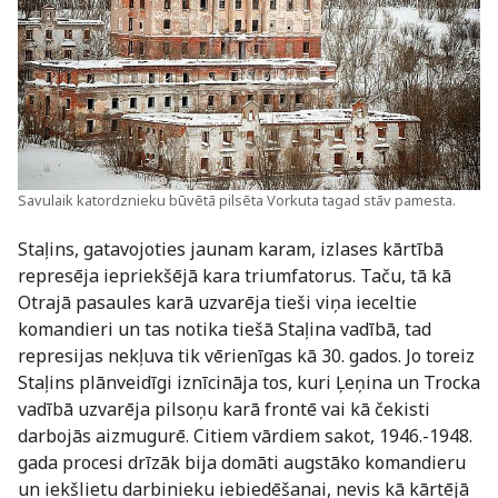
Savulaik katordznieku būvētā pilsēta Vorkuta tagad stāv pamesta.
Staļins, gatavojoties jaunam karam, izlases kārtībā
represēja iepriekšējā kara triumfatorus. Taču, tā kā
Otrajā pasaules karā uzvarēja tieši viņa ieceltie
komandieri un tas notika tiešā Staļina vadībā, tad
represijas nekļuva tik vērienīgas kā 30. gados. Jo toreiz
Staļins plānveidīgi iznīcināja tos, kuri Ļeņina un Trocka
vadībā uzvarēja pilsoņu karā frontē vai kā čekisti
darbojās aizmugurē. Citiem vārdiem sakot, 1946.-1948.
gada procesi drīzāk bija domāti augstāko komandieru
un iekšlietu darbinieku iebiedēšanai, nevis kā kārtējā