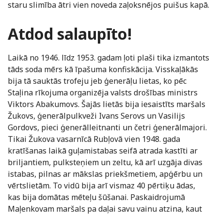
staru slimība ātri vien noveda zaļoksnējos puišus kapā.
Atdod salaupīto!
Laikā no 1946. līdz 1953. gadam ļoti plaši tika izmantots
tāds soda mērs kā īpašuma konfiskācija. Visskaļākās
bija tā sauktās trofeju jeb ģenerāļu lietas, ko pēc
Staļina rīkojuma organizēja valsts drošības ministrs
Viktors Abakumovs. Šajās lietās bija iesaistīts maršals
Žukovs, ģenerālpulkveži Ivans Serovs un Vasilijs
Gordovs, pieci ģenerālleitnanti un četri ģenerālmajori.
Tikai Žukova vasarnīcā Rubļovā vien 1948. gada
kratīšanas laikā guļamistabas seifā atrada kastīti ar
briljantiem, pulksteņiem un zeltu, kā arī uzgāja divas
istabas, pilnas ar mākslas priekšmetiem, apģērbu un
vērtslietām. To vidū bija arī vismaz 40 pērtiķu ādas,
kas bija domātas mēteļu šūšanai. Paskaidrojumā
Maļenkovam maršals pa daļai savu vainu atzina, kaut