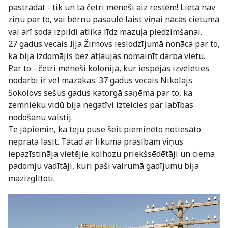
pastrādāt - tik un tā četri mēneši aiz restēm! Lietā nav
ziņu par to, vai bērnu pasaulē laist viņai nācās cietumā
vai arī soda izpildi atlika līdz mazuļa piedzimšanai.
27 gadus vecais Iļja Žirnovs ieslodzījumā nonāca par to,
ka bija izdomājis bez atļaujas nomainīt darba vietu.
Par to - četri mēneši kolonijā, kur iespējas izvēlēties
nodarbi ir vēl mazākas. 37 gadus vecais Nikolajs
Sokolovs sešus gadus katorgā saņēma par to, ka
zemnieku vidū bija negatīvi izteicies par labības
nodošanu valstij.
Te jāpiemin, ka teju puse šeit pieminēto notiesāto
neprata lasīt. Tātad ar likuma prasībām viņus
iepazīstināja vietējie kolhozu priekšsēdētāji un ciema
padomju vadītāji, kuri paši vairumā gadījumu bija
mazizglītoti.