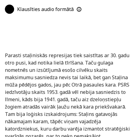
Klausīties audio formātā
Parasti staļiniskās represijas tiek saistītas ar 30. gadu
otro pusi, kad notika lielā tīrīšana. Taču gulaga
nometnēs un izsūtījumā esošo cilvēku skaits
maksimumu sasniedza nevis tai laikā, bet gan Staļina
mūža pēdējos gados, jau pēc Otrā pasaules kara. PSRS
iedzīvotāju skaits 1953. gadā vēl nebija sasniedzis to
līmeni, kāds bija 1941. gadā, taču aiz dzeloņstiepļu
žogiem atradās vairāk ļaužu nekā kara priekšvakarā.
Tam bija loģisks izskaidrojums: Staļins gatavojās
nākamajam karam, tāpēc viņam vajadzēja
katordzniekus, kuru darbu varēja izmantot stratēģiski
svarīgās nozarēs, par to neko nemaksājot.