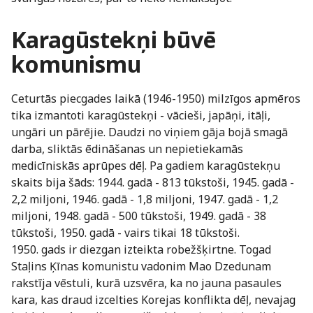
Karagūstekņi būvē
komunismu
Ceturtās piecgades laikā (1946-1950) milzīgos apmēros
tika izmantoti karagūstekņi - vācieši, japāņi, itāļi,
ungāri un pārējie. Daudzi no viņiem gāja bojā smagā
darba, sliktās ēdināšanas un nepietiekamās
medicīniskās aprūpes dēļ. Pa gadiem karagūstekņu
skaits bija šāds: 1944. gadā - 813 tūkstoši, 1945. gadā -
2,2 miljoni, 1946. gadā - 1,8 miljoni, 1947. gadā - 1,2
miljoni, 1948. gadā - 500 tūkstoši, 1949. gadā - 38
tūkstoši, 1950. gadā - vairs tikai 18 tūkstoši.
1950. gads ir diezgan izteikta robežšķirtne. Togad
Staļins Ķīnas komunistu vadonim Mao Dzedunam
rakstīja vēstuli, kurā uzsvēra, ka no jauna pasaules
kara, kas draud izcelties Korejas konflikta dēļ, nevajag