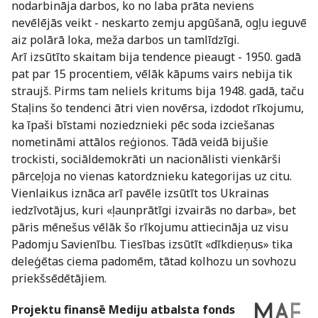
nodarbināja darbos, ko no laba prāta neviens
nevēlējās veikt - neskarto zemju apgūšanā, ogļu ieguvē
aiz polārā loka, meža darbos un tamlīdzīgi.
Arī izsūtīto skaitam bija tendence pieaugt - 1950. gadā
pat par 15 procentiem, vēlāk kāpums vairs nebija tik
straujš. Pirms tam neliels kritums bija 1948. gadā, taču
Staļins šo tendenci ātri vien novērsa, izdodot rīkojumu,
ka īpaši bīstami noziedznieki pēc soda izciešanas
nometināmi attālos reģionos. Tādā veidā bijušie
trockisti, sociāldemokrāti un nacionālisti vienkārši
pārceļoja no vienas katordznieku kategorijas uz citu.
Vienlaikus iznāca arī pavēle izsūtīt tos Ukrainas
iedzīvotājus, kuri «ļaunprātīgi izvairās no darba», bet
pāris mēnešus vēlāk šo rīkojumu attiecināja uz visu
Padomju Savienību. Tiesības izsūtīt «dīkdieņus» tika
deleģētas ciema padomēm, tātad kolhozu un sovhozu
priekšsēdētājiem.
Projektu finansē Mediju atbalsta fonds