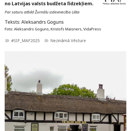
no Latvijas valsts budžeta līdzekļiem.
Par saturu atbild Žurnālu izdevniecība Lilita
Teksts: Aleksandrs Goguns
Foto: Aleksandrs Goguns, Kristofs Maisners, VidaPress
#SIF_MAF2025
Nezināmā Vēsture
label
label