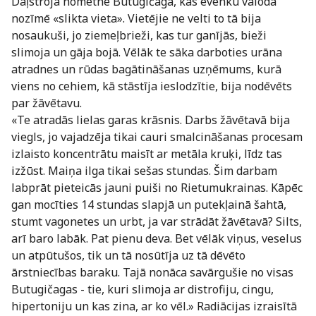
Daļstroja nometne Butugičagā, kas evenku valodā
nozīmē «slikta vieta». Vietējie ne velti to tā bija
nosaukuši, jo ziemeļbrieži, kas tur ganījās, bieži
slimoja un gāja bojā. Vēlāk te sāka darboties urāna
atradnes un rūdas bagātināšanas uzņēmums, kurā
viens no cehiem, kā stāstīja ieslodzītie, bija nodēvēts
par žāvētavu.
«Te atradās lielas garas krāsnis. Darbs žāvētavā bija
viegls, jo vajadzēja tikai cauri smalcināšanas procesam
izlaisto koncentrātu maisīt ar metāla kruķi, līdz tas
izžūst. Maiņa ilga tikai sešas stundas. Šim darbam
labprāt pieteicās jauni puiši no Rietumukrainas. Kāpēc
gan mocīties 14 stundas slapjā un putekļainā šahtā,
stumt vagonetes un urbt, ja var strādāt žāvētavā? Silts,
arī baro labāk. Pat pienu deva. Bet vēlāk viņus, veselus
un atpūtušos, tik un tā nosūtīja uz tā dēvēto
ārstniecības baraku. Tajā nonāca savārgušie no visas
Butugičagas - tie, kuri slimoja ar distrofiju, cingu,
hipertoniju un kas zina, ar ko vēl.» Radiācijas izraisītā