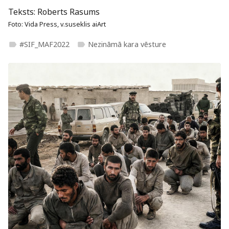
Teksts: Roberts Rasums
Foto: Vida Press, v.suseklis aiArt
#SIF_MAF2022
Nezināmā kara vēsture
label
label