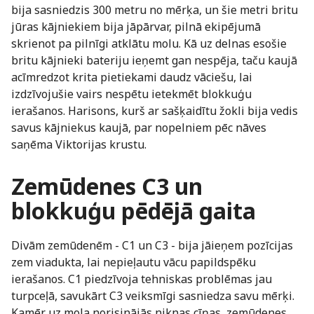
bija sasniedzis 300 metru no mērķa, un šie metri britu
jūras kājniekiem bija jāpārvar, pilnā ekipējumā
skrienot pa pilnīgi atklātu molu. Kā uz delnas esošie
britu kājnieki bateriju ieņemt gan nespēja, taču kaujā
acīmredzot krita pietiekami daudz vāciešu, lai
izdzīvojušie vairs nespētu ietekmēt blokkuģu
ierašanos. Harisons, kurš ar sašķaidītu žokli bija vedis
savus kājniekus kaujā, par nopelniem pēc nāves
saņēma Viktorijas krustu.
Zemūdenes C3 un
blokkuģu pēdējā gaita
Divām zemūdenēm - C1 un C3 - bija jāieņem pozīcijas
zem viadukta, lai nepieļautu vācu papildspēku
ierašanos. C1 piedzīvoja tehniskas problēmas jau
turpceļā, savukārt C3 veiksmīgi sasniedza savu mērķi.
Kamēr uz mola norisinājās niknas cīņas, zemūdenes