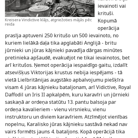
ievainoti vai
krituši.
Kreisera Vindictive klājs, atgriežoties mājās pēc
Kopumā
reida
operācija
prasīja aptuveni 250 kritušo un 500 ievainoto, no
kuriem lielākā daļa tika apglabāti Anglijā - britu
jūrnieki un jūras kājnieki pavadīja dārgas minūtes
pretinieka apšaudē, evakuējot ne tikai ievainotos, bet
arī kritušos. Ņemot operācija iespaidīgo gaitu, izdalīt
atsevišķus Viktorijas krustus nebija iespējams - tā
vietā Lielbritānijas augstāko apbalvojumu piešķīra
visam 4. jūras kājnieku bataljonam, arī Vidictive, Royal
Daffodil un Iris II apkalpēm, kuru karavīri un jūrnieki
saskaņā ar ordeņa statūtu 13. pantu balsoja par
ordeņa kavalieriem - vienu virsnieku, vienu
instruktoru un diviem karavīriem. Atzīmējot vienības
nopelnu, Karalisko jūras kājnieku sastāvā nekad nav
vairs formēts jauns 4. bataljons. Kopā operācijā tika