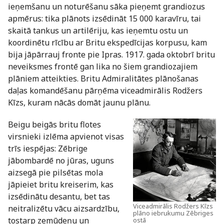
ieņemšanu un noturēšanu sāka pieņemt grandiozus
apmērus: tika plānots izsēdināt 15 000 karavīru, tai
skaitā tankus un artilēriju, kas ieņemtu ostu un
koordinētu rīcību ar Britu ekspedīcijas korpusu, kam
bija jāpārrauj fronte pie Ipras. 1917. gada oktobrī britu
neveiksmes frontē gan lika no šiem grandiozajiem
plāniem atteikties. Britu Admiralitātes plānošanas
daļas komandēšanu pārņēma viceadmirālis Rodžers
Kīzs, kuram nācās domāt jaunu plānu.
Beigu beigās britu flotes
virsnieki izlēma apvienot visas
trīs iespējas: Zēbrige
jābombardē no jūras, uguns
aizsegā pie pilsētas mola
jāpieiet britu kreiserim, kas
izsēdinātu desantu, bet tas
Viceadmirālis Rodžers Kīzs
neitralizētu vācu aizsardzību,
plāno iebrukumu Zēbriges
tostarp zemūdeņu un
ostā