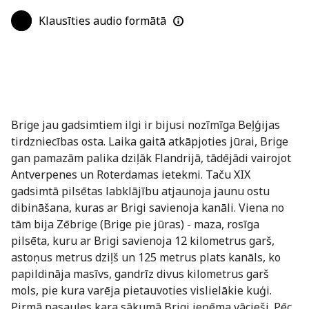
Klausīties audio formātā
Brige jau gadsimtiem ilgi ir bijusi nozīmīga Beļģijas
tirdzniecības osta. Laika gaitā atkāpjoties jūrai, Brige
gan pamazām palika dziļāk Flandrijā, tādējādi vairojot
Antverpenes un Roterdamas ietekmi. Taču XIX
gadsimtā pilsētas labklājību atjaunoja jaunu ostu
dibināšana, kuras ar Brigi savienoja kanāli. Viena no
tām bija Zēbrige (Brige pie jūras) - maza, rosīga
pilsēta, kuru ar Brigi savienoja 12 kilometrus garš,
astoņus metrus dziļš un 125 metrus plats kanāls, ko
papildināja masīvs, gandrīz divus kilometrus garš
mols, pie kura varēja pietauvoties vislielākie kuģi.
Pirmā pasaules kara sākumā Brigi ieņēma vācieši. Pēc