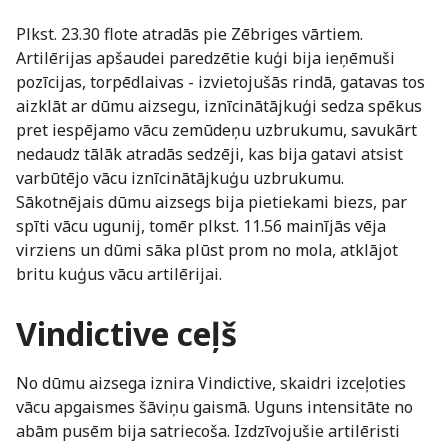
Plkst. 23.30 flote atradās pie Zēbriges vārtiem.
Artilērijas apšaudei paredzētie kuģi bija ieņēmuši
pozīcijas, torpēdlaivas - izvietojušās rindā, gatavas tos
aizklāt ar dūmu aizsegu, iznīcinātājkuģi sedza spēkus
pret iespējamo vācu zemūdeņu uzbrukumu, savukārt
nedaudz tālāk atradās sedzēji, kas bija gatavi atsist
varbūtējo vācu iznīcinātājkuģu uzbrukumu.
Sākotnējais dūmu aizsegs bija pietiekami biezs, par
spīti vācu ugunij, tomēr plkst. 11.56 mainījās vēja
virziens un dūmi sāka plūst prom no mola, atklājot
britu kuģus vācu artilērijai.
Vindictive ceļš
No dūmu aizsega iznira Vindictive, skaidri izceļoties
vācu apgaismes šāviņu gaismā. Uguns intensitāte no
abām pusēm bija satriecoša. Izdzīvojušie artilēristi