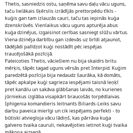
Thetis, sasniedzis ostu, saņēma savu daļu vācu uguns,
taču lielākais šķērslis izrādījās prettorpēdu tīkls -
kuģis gan tam izlauzās cauri, taču tas iepinās kuģa
dzenskrūvēs. Vienlaikus vācu uguns apturēja abus
kuģa dzinējus, izgaisinot cerības sasniegt slūžu vārtus.
Viena dzinēja darbību gan izdevās uz brīdi atjaunot,
tādējādi palīdzot kuģi nostādīt pēc iespējas
traucējošākā pozīcijā.
Pateicoties Thetis, vāciešiem nu bija skaidrs britu
mērķis, tāpēc tagad uguns vērsās pret Interpid. Kuģim
paredzētā pozīcija bija nedaudz šaurāka, kā domāts,
tāpēc apkalpe kuģi sagrieza iespējami taisnā leņķī
pret kanālu un sakāva glābšanas laivās, no kurienes
jūrniekus izglāba visapkārt braucošās torpēdlaivas.
Iphigenia komandieris leitnants Biliards-Leiks savu
darbu paveica mierīgi un cik iespējams perfekti - to
būtiski atviegloja vācu lādiņš, kas pārrāva kuģa
galveno tvaika cauruli, nekavējoties ietinot kuģi tvaika
mākoņa aizsegā.