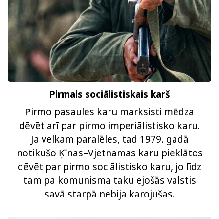
Pirmais sociālistiskais karš
Pirmo pasaules karu marksisti mēdza
dēvēt arī par pirmo imperiālistisko karu.
Ja velkam paralēles, tad 1979. gadā
notikušo Ķīnas–Vjetnamas karu pieklātos
dēvēt par pirmo sociālistisko karu, jo līdz
tam pa komunisma taku ejošās valstis
savā starpā nebija karojušas.