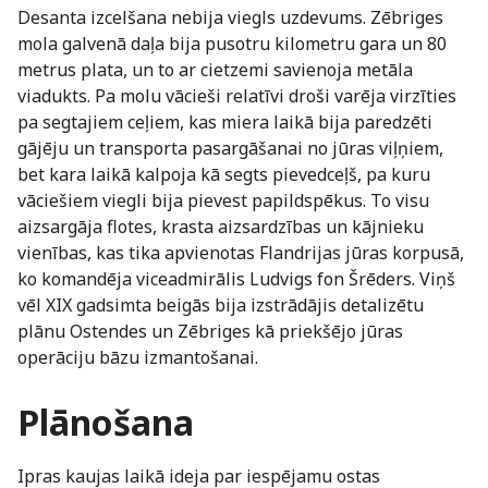
Desanta izcelšana nebija viegls uzdevums. Zēbriges
mola galvenā daļa bija pusotru kilometru gara un 80
metrus plata, un to ar cietzemi savienoja metāla
viadukts. Pa molu vācieši relatīvi droši varēja virzīties
pa segtajiem ceļiem, kas miera laikā bija paredzēti
gājēju un transporta pasargāšanai no jūras viļņiem,
bet kara laikā kalpoja kā segts pievedceļš, pa kuru
vāciešiem viegli bija pievest papildspēkus. To visu
aizsargāja flotes, krasta aizsardzības un kājnieku
vienības, kas tika apvienotas Flandrijas jūras korpusā,
ko komandēja viceadmirālis Ludvigs fon Šrēders. Viņš
vēl XIX gadsimta beigās bija izstrādājis detalizētu
plānu Ostendes un Zēbriges kā priekšējo jūras
operāciju bāzu izmantošanai.
Plānošana
Ipras kaujas laikā ideja par iespējamu ostas