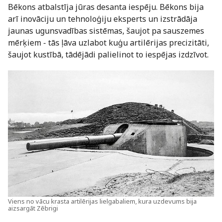
Bēkons atbalstīja jūras desanta iespēju. Bēkons bija
arī inovāciju un tehnoloģiju eksperts un izstrādāja
jaunas ugunsvadības sistēmas, šaujot pa sauszemes
mērķiem - tās ļāva uzlabot kuģu artilērijas precizitāti,
šaujot kustībā, tādējādi palielinot to iespējas izdzīvot.
Viens no vācu krasta artilērijas lielgabaliem, kura uzdevums bija
aizsargāt Zēbrigi