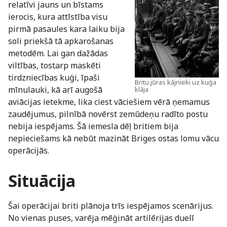
relatīvi jauns un bīstams
ierocis, kura attīstība visu
pirmā pasaules kara laiku bija
soli priekšā tā apkarošanas
metodēm. Lai gan dažādas
viltības, tostarp maskēti
tirdzniecības kuģi, īpaši
Britu jūras kājnieki uz kuģa
mīnulauki, kā arī augošā
klāja
aviācijas ietekme, lika ciest vāciešiem vērā ņemamus
zaudējumus, pilnībā novērst zemūdeņu radīto postu
nebija iespējams. Šā iemesla dēļ britiem bija
nepieciešams kā nebūt mazināt Briges ostas lomu vācu
operācijās.
Situācija
Šai operācijai briti plānoja trīs iespējamos scenārijus.
No vienas puses, varēja mēģināt artilērijas duelī