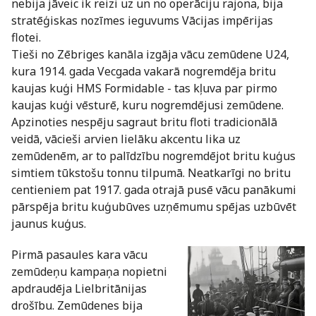
nebija jāveic ik reizi uz un no operāciju rajona, bija
stratēģiskas nozīmes ieguvums Vācijas impērijas
flotei.
Tieši no Zēbriges kanāla izgāja vācu zemūdene U24,
kura 1914. gada Vecgada vakarā nogremdēja britu
kaujas kuģi HMS Formidable - tas kļuva par pirmo
kaujas kuģi vēsturē, kuru nogremdējusi zemūdene.
Apzinoties nespēju sagraut britu floti tradicionālā
veidā, vācieši arvien lielāku akcentu lika uz
zemūdenēm, ar to palīdzību nogremdējot britu kuģus
simtiem tūkstošu tonnu tilpumā. Neatkarīgi no britu
centieniem pat 1917. gada otrajā pusē vācu panākumi
pārspēja britu kuģubūves uzņēmumu spējas uzbūvēt
jaunus kuģus.
Pirmā pasaules kara vācu
zemūdeņu kampaņa nopietni
apdraudēja Lielbritānijas
drošību. Zemūdenes bija