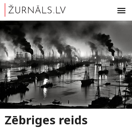
menu
Zēbriges reids