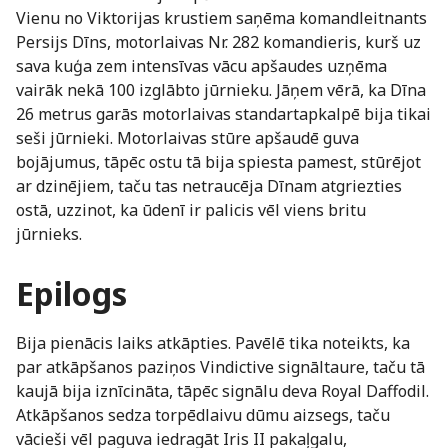
Vienu no Viktorijas krustiem saņēma komandleitnants
Persijs Dīns, motorlaivas Nr. 282 komandieris, kurš uz
sava kuģa zem intensīvas vācu apšaudes uzņēma
vairāk nekā 100 izglābto jūrnieku. Jāņem vērā, ka Dīna
26 metrus garās motorlaivas standartapkalpē bija tikai
seši jūrnieki. Motorlaivas stūre apšaudē guva
bojājumus, tāpēc ostu tā bija spiesta pamest, stūrējot
ar dzinējiem, taču tas netraucēja Dīnam atgriezties
ostā, uzzinot, ka ūdenī ir palicis vēl viens britu
jūrnieks.
Epilogs
Bija pienācis laiks atkāpties. Pavēlē tika noteikts, ka
par atkāpšanos paziņos Vindictive signāltaure, taču tā
kaujā bija iznīcināta, tāpēc signālu deva Royal Daffodil.
Atkāpšanos sedza torpēdlaivu dūmu aizsegs, taču
vācieši vēl paguva iedragāt Iris II pakaļgalu,