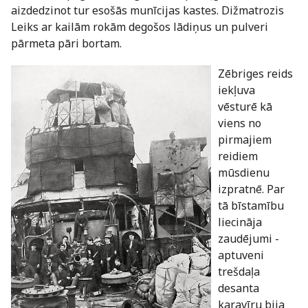
aizdedzinot tur esošās munīcijas kastes. Dižmatrozis
Leiks ar kailām rokām degošos lādiņus un pulveri
pārmeta pāri bortam.
Zēbriges reids
iekļuva
vēsturē kā
viens no
pirmajiem
reidiem
mūsdienu
izpratnē. Par
tā bīstamību
liecināja
zaudējumi -
aptuveni
trešdaļa
desanta
karavīru bija