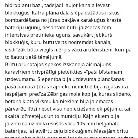
hidroplānu bāzi, tādējādi ļaujot kanālā ievest
blokkuģus. Katra plāna daļa slēpa dažādus riskus -
bombardēšana no jūras pakļāva karakuģus krasta
bateriju ugunij, desantam būtu jāizsēžas zem
intensīvas pretinieka uguns, savukārt jebkurš
blokkuģis, kuru būtu vērts nogremdēt kanālā,
visdrīzāk būtu viegls mērķis vācu artilēristiem, kuri pa
to šautu tiešā tēmējumā.
Britu bruņotajos spēkos izskanēja aicinājums
karavīriem brīvprātīgi pieteikties «īpaši bīstamam
uzdevumam». Slepenība bija uzdevuma plānošanas
pašā pamatā. Jūras kājnieku nometnē bija izgatavota
iespējami precīza Zēbriges mola kopija, kuras slideno,
betona klāto virsmu kājniekiem bija jāiemācās
pārvarēt, līdzi nesot visu nepieciešamo ekipējumu, tai
skaitā ložmetējus un to munīciju. Kājniekiem bija
jāiznīcina uz mola esošās vācu 105 mm lielgabalu
baterijas, lai atvērtu ceļu blokkuģiem. Mazajām britu