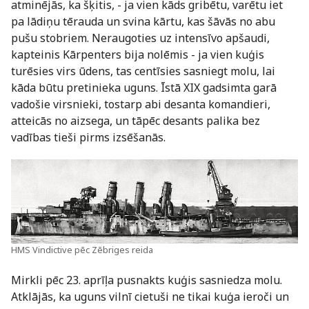
atminējās, ka šķitis, - ja vien kāds gribētu, varētu iet
pa lādiņu tērauda un svina kārtu, kas šāvās no abu
pušu stobriem. Neraugoties uz intensīvo apšaudi,
kapteinis Kārpenters bija nolēmis - ja vien kuģis
turēsies virs ūdens, tas centīsies sasniegt molu, lai
kāda būtu pretinieka uguns. Īstā XIX gadsimta garā
vadošie virsnieki, tostarp abi desanta komandieri,
atteicās no aizsega, un tāpēc desants palika bez
vadības tieši pirms izsēšanās.
HMS Vindictive pēc Zēbriges reida
Mirkli pēc 23. aprīļa pusnakts kuģis sasniedza molu.
Atklājās, ka uguns vilnī cietuši ne tikai kuģa ieroči un