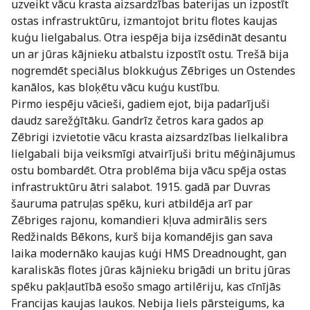
uzveikt vācu krasta aizsardzības baterijas un izpostīt
ostas infrastruktūru, izmantojot britu flotes kaujas
kuģu lielgabalus. Otra iespēja bija izsēdināt desantu
un ar jūras kājnieku atbalstu izpostīt ostu. Trešā bija
nogremdēt speciālus blokkuģus Zēbriges un Ostendes
kanālos, kas bloķētu vācu kuģu kustību.
Pirmo iespēju vācieši, gadiem ejot, bija padarījuši
daudz sarežģītāku. Gandrīz četros kara gados ap
Zēbrigi izvietotie vācu krasta aizsardzības lielkalibra
lielgabali bija veiksmīgi atvairījuši britu mēģinājumus
ostu bombardēt. Otra problēma bija vācu spēja ostas
infrastruktūru ātri salabot. 1915. gadā par Duvras
šauruma patruļas spēku, kuri atbildēja arī par
Zēbriges rajonu, komandieri kļuva admirālis sers
Redžinalds Bēkons, kurš bija komandējis gan sava
laika modernāko kaujas kuģi HMS Dreadnought, gan
karaliskās flotes jūras kājnieku brigādi un britu jūras
spēku pakļautībā esošo smago artilēriju, kas cīnījās
Francijas kaujas laukos. Nebija liels pārsteigums, ka