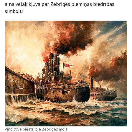
aina vēlāk kļuva par Zēbriges piemiņas biedrības
simbolu.
Vindictive piestāj pie Zēbriges mola