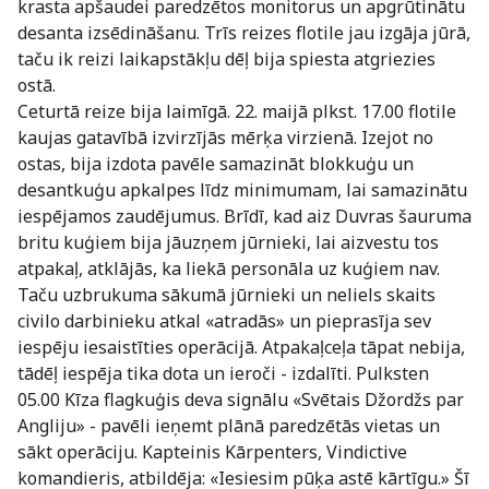
krasta apšaudei paredzētos monitorus un apgrūtinātu
desanta izsēdināšanu. Trīs reizes flotile jau izgāja jūrā,
taču ik reizi laikapstākļu dēļ bija spiesta atgriezies
ostā.
Ceturtā reize bija laimīgā. 22. maijā plkst. 17.00 flotile
kaujas gatavībā izvirzījās mērķa virzienā. Izejot no
ostas, bija izdota pavēle samazināt blokkuģu un
desantkuģu apkalpes līdz minimumam, lai samazinātu
iespējamos zaudējumus. Brīdī, kad aiz Duvras šauruma
britu kuģiem bija jāuzņem jūrnieki, lai aizvestu tos
atpakaļ, atklājās, ka liekā personāla uz kuģiem nav.
Taču uzbrukuma sākumā jūrnieki un neliels skaits
civilo darbinieku atkal «atradās» un pieprasīja sev
iespēju iesaistīties operācijā. Atpakaļceļa tāpat nebija,
tādēļ iespēja tika dota un ieroči - izdalīti. Pulksten
05.00 Kīza flagkuģis deva signālu «Svētais Džordžs par
Angliju» - pavēli ieņemt plānā paredzētās vietas un
sākt operāciju. Kapteinis Kārpenters, Vindictive
komandieris, atbildēja: «Iesiesim pūķa astē kārtīgu.» Šī