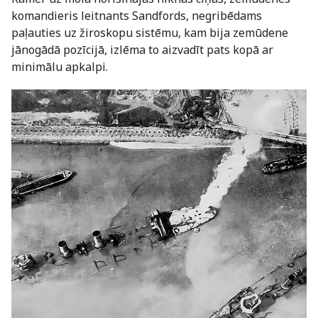
komandieris leitnants Sandfords, negribēdams
paļauties uz žiroskopu sistēmu, kam bija zemūdene
jānogādā pozīcijā, izlēma to aizvadīt pats kopā ar
minimālu apkalpi.