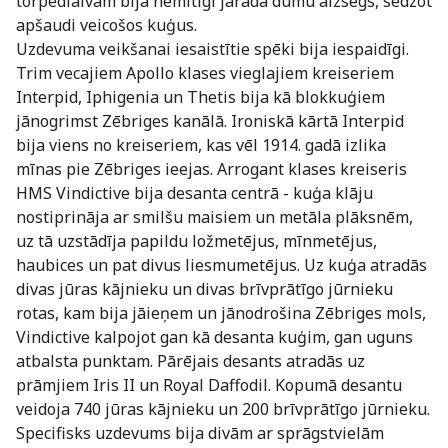
torpēdlaivām bija nemitīgi jārada dūmu aizsegs, sedzot
apšaudi veicošos kuģus.
Uzdevuma veikšanai iesaistītie spēki bija iespaidīgi.
Trim vecajiem Apollo klases vieglajiem kreiseriem
Interpid, Iphigenia un Thetis bija kā blokkuģiem
jānogrimst Zēbriges kanālā. Ironiskā kārtā Interpid
bija viens no kreiseriem, kas vēl 1914. gadā izlika
mīnas pie Zēbriges ieejas. Arrogant klases kreiseris
HMS Vindictive bija desanta centrā - kuģa klāju
nostiprināja ar smilšu maisiem un metāla plāksnēm,
uz tā uzstādīja papildu ložmetējus, mīnmetējus,
haubices un pat divus liesmumetējus. Uz kuģa atradās
divas jūras kājnieku un divas brīvprātīgo jūrnieku
rotas, kam bija jāieņem un jānodrošina Zēbriges mols,
Vindictive kalpojot gan kā desanta kuģim, gan uguns
atbalsta punktam. Pārējais desants atradās uz
prāmjiem Iris II un Royal Daffodil. Kopumā desantu
veidoja 740 jūras kājnieku un 200 brīvprātīgo jūrnieku.
Specifisks uzdevums bija divām ar sprāgstvielām