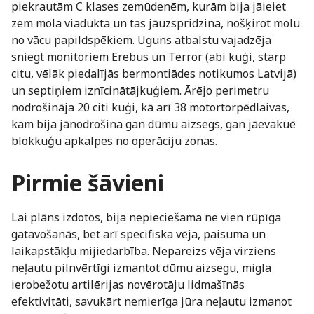
piekrautām C klases zemūdenēm, kurām bija jāieiet
zem mola viadukta un tas jāuzspridzina, nošķirot molu
no vācu papildspēkiem. Uguns atbalstu vajadzēja
sniegt monitoriem Erebus un Terror (abi kuģi, starp
citu, vēlāk piedalījās bermontiādes notikumos Latvijā)
un septiņiem iznīcinātājkuģiem. Ārējo perimetru
nodrošināja 20 citi kuģi, kā arī 38 motortorpēdlaivas,
kam bija jānodrošina gan dūmu aizsegs, gan jāevakuē
blokkuģu apkalpes no operāciju zonas.
Pirmie šāvieni
Lai plāns izdotos, bija nepieciešama ne vien rūpīga
gatavošanās, bet arī specifiska vēja, paisuma un
laikapstākļu mijiedarbība. Nepareizs vēja virziens
neļautu pilnvērtīgi izmantot dūmu aizsegu, migla
ierobežotu artilērijas novērotāju lidmašīnās
efektivitāti, savukārt nemierīga jūra neļautu izmanot