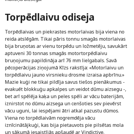
Torpēdlaivu odiseja
Torpēdlaivas un piekrastes motorlaivas bija viena no
reida atslēgām. Tikai pāris tonnu smagās motorlaivas
bija bruņotas ar vienu torpēdu un ložmetēju, savukārt
aptuveni 30 tonnas smagās motortorpēdlaivu
bruņojumu papildināja arī 76 mm lielgabals. Savā
pēcoperācijas ziņojumā Kīzs rakstīja: «Motorlaivu un
torpēdlaivu jauno virsnieku drosme izraisa apbrīnu.»
Mazie kuģi ne tikai pildīja savus tiešos pienākumus -
evakuēt blokkuģu apkalpes un veidot dūmu aizsegu -,
bet arī spēlēja kaķa un peles spēli ar vācu baterijām,
iznirstot no dūmu aizsega un cenšoties sev pievērst
vācu uguni, lai iespējami ātri atkal pazustu dūmos.
Viena no torpēdlaivām nogremdēja vācu
iznīcinātājkuģi, kas bija pietauvots pie pilsētas mola
un sākumā iesaistījās apšaudē ar Vindictive.