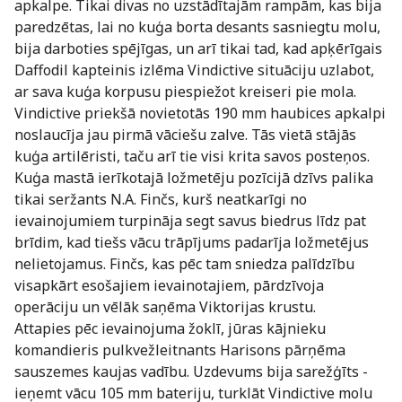
apkalpe. Tikai divas no uzstādītajām rampām, kas bija
paredzētas, lai no kuģa borta desants sasniegtu molu,
bija darboties spējīgas, un arī tikai tad, kad apķērīgais
Daffodil kapteinis izlēma Vindictive situāciju uzlabot,
ar sava kuģa korpusu piespiežot kreiseri pie mola.
Vindictive priekšā novietotās 190 mm haubices apkalpi
noslaucīja jau pirmā vāciešu zalve. Tās vietā stājās
kuģa artilēristi, taču arī tie visi krita savos posteņos.
Kuģa mastā ierīkotajā ložmetēju pozīcijā dzīvs palika
tikai seržants N.A. Finčs, kurš neatkarīgi no
ievainojumiem turpināja segt savus biedrus līdz pat
brīdim, kad tiešs vācu trāpījums padarīja ložmetējus
nelietojamus. Finčs, kas pēc tam sniedza palīdzību
visapkārt esošajiem ievainotajiem, pārdzīvoja
operāciju un vēlāk saņēma Viktorijas krustu.
Attapies pēc ievainojuma žoklī, jūras kājnieku
komandieris pulkvežleitnants Harisons pārņēma
sauszemes kaujas vadību. Uzdevums bija sarežģīts -
ieņemt vācu 105 mm bateriju, turklāt Vindictive molu