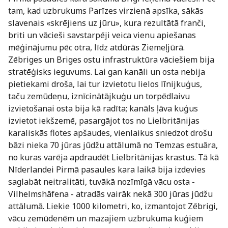
tam, kad uzbrukums Parīzes virzienā apsīka, sākās
slavenais «skrējiens uz jūru», kura rezultātā franči,
briti un vācieši savstarpēji veica vienu apiešanas
mēģinājumu pēc otra, līdz atdūrās Ziemeļjūrā.
Zēbriges un Briges ostu infrastruktūra vāciešiem bija
stratēģisks ieguvums. Lai gan kanāli un osta nebija
pietiekami droša, lai tur izvietotu lielos līnijkuģus,
taču zemūdeņu, iznīcinātājkuģu un torpēdlaivu
izvietošanai osta bija kā radīta; kanāls ļāva kuģus
izvietot iekšzemē, pasargājot tos no Lielbritānijas
karaliskās flotes apšaudes, vienlaikus sniedzot drošu
bāzi nieka 70 jūras jūdžu attālumā no Temzas estuāra,
no kuras varēja apdraudēt Lielbritānijas krastus. Tā kā
Nīderlandei Pirmā pasaules kara laikā bija izdevies
saglabāt neitralitāti, tuvākā nozīmīgā vācu osta -
Vilhelmshāfena - atradās vairāk nekā 300 jūras jūdžu
attālumā. Liekie 1000 kilometri, ko, izmantojot Zēbrigi,
vācu zemūdenēm un mazajiem uzbrukuma kuģiem