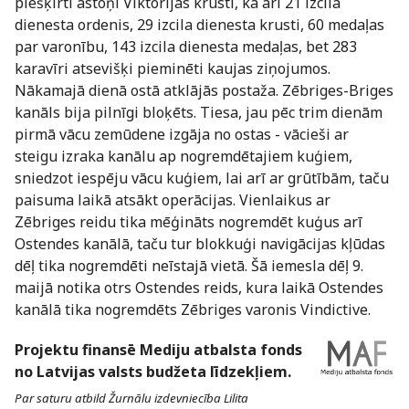
piešķirti astoņi Viktorijas krusti, kā arī 21 izcila
dienesta ordenis, 29 izcila dienesta krusti, 60 medaļas
par varonību, 143 izcila dienesta medaļas, bet 283
karavīri atsevišķi pieminēti kaujas ziņojumos.
Nākamajā dienā ostā atklājās postaža. Zēbriges-Briges
kanāls bija pilnīgi bloķēts. Tiesa, jau pēc trim dienām
pirmā vācu zemūdene izgāja no ostas - vācieši ar
steigu izraka kanālu ap nogremdētajiem kuģiem,
sniedzot iespēju vācu kuģiem, lai arī ar grūtībām, taču
paisuma laikā atsākt operācijas. Vienlaikus ar
Zēbriges reidu tika mēģināts nogremdēt kuģus arī
Ostendes kanālā, taču tur blokkuģi navigācijas kļūdas
dēļ tika nogremdēti neīstajā vietā. Šā iemesla dēļ 9.
maijā notika otrs Ostendes reids, kura laikā Ostendes
kanālā tika nogremdēts Zēbriges varonis Vindictive.
Projektu finansē Mediju atbalsta fonds
no Latvijas valsts budžeta līdzekļiem.
Par saturu atbild Žurnālu izdevniecība Lilita