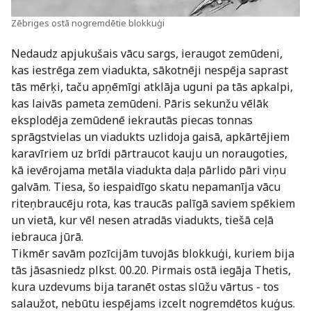
Zēbriges ostā nogremdētie blokkuģi
Nedaudz apjukušais vācu sargs, ieraugot zemūdeni,
kas iestrēga zem viadukta, sākotnēji nespēja saprast
tās mērķi, taču apņēmīgi atklāja uguni pa tās apkalpi,
kas laivās pameta zemūdeni. Pāris sekunžu vēlāk
eksplodēja zemūdenē iekrautās piecas tonnas
sprāgstvielas un viadukts uzlidoja gaisā, apkārtējiem
karavīriem uz brīdi pārtraucot kauju un noraugoties,
kā ievērojama metāla viadukta daļa pārlido pāri viņu
galvām. Tiesa, šo iespaidīgo skatu nepamanīja vācu
riteņbraucēju rota, kas traucās palīgā saviem spēkiem
un vietā, kur vēl nesen atradās viadukts, tiešā ceļā
iebrauca jūrā.
Tikmēr savām pozīcijām tuvojās blokkuģi, kuriem bija
tās jāsasniedz plkst. 00.20. Pirmais ostā iegāja Thetis,
kura uzdevums bija taranēt ostas slūžu vārtus - tos
salaužot, nebūtu iespējams izcelt nogremdētos kuģus.