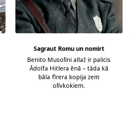
Sagraut Romu un nomirt
Benito Musolīni allaž ir palicis
Ādolfa Hitlera ēnā – tāda kā
bāla fīrera kopija zem
olīvkokiem.