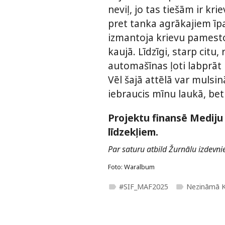
neviļ, jo tas tiešām ir kr
pret tanka agrākajiem īpa
izmantoja krievu pamestos
kaujā. Līdzīgi, starp citu
automašīnas ļoti labprāt
Vēl šajā attēlā var mulsin
iebraucis mīnu laukā, bet
Projektu finansē Mediju 
līdzekļiem.
Par saturu atbild Žurnālu izdevnie
Foto: Waralbum
#SIF_MAF2025
Nezināmā K
label
label