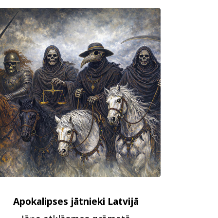
Apokalipses jātnieki Latvijā