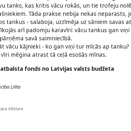
ievu tanks, kas kritis vācu rokās, un tie trofeju n
šniekiem. Tāda prakse nebija nekas neparasts, jo
 tankus - salaboja, uzzīmēja uz sāniem savas atš
, rīkojās arī padomju karavīri: vācu tankus gan viņ
 pārņēma savā saimniecībā.
āt vācu kājnieki - ko gan viņi tur mīcās ap tanku? 
 vīri mēģina atrast tā ceļā esošās mīnas.
atbalsta fonds no Latvijas valsts budžeta
cība Lilita
ara Vēsture