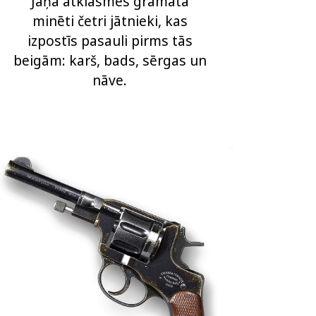
Jāņa atklāsmes grāmatā
minēti četri jātnieki, kas
izpostīs pasauli pirms tās
beigām: karš, bads, sērgas un
nāve.