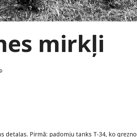
es mirkļi
nas detaļas. Pirmā: padomju tanks T-34, ko grezno 