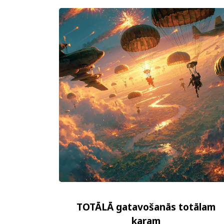
TOTĀLĀ gatavošanās totālam
karam