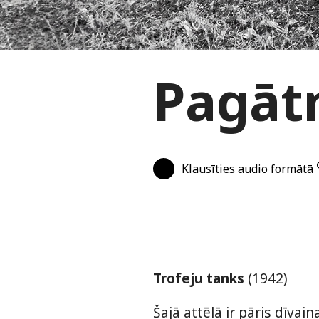
Pagātn
Klausīties audio formātā
Trofeju tanks
(1942)
Šajā attēlā ir pāris dīvai