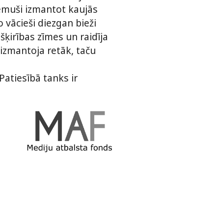
olēmuši izmantot kaujās
 vācieši diezgan bieži
ķirības zīmes un raidīja
i izmantoja retāk, taču
Patiesībā tanks ir