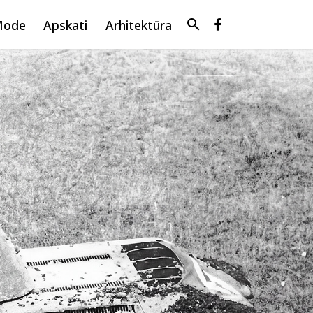
search
Mode
Apskati
Arhitektūra