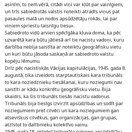
asinīm, to ņem vērā, citādi viņi var kļūt par vainīgiem,
un trīs sabiedrotās valstis noteikti atradīs viņus pat
pasaules malā un nodos apsūdzētāju rokās, lai par
viņiem spriestu taisnīgu tiesu».
Sabiedroto vidū arvien spēcīgāka kļuva doma, ka pēc
uzvarētā kara būtu jātiesā arī tie nacistu vadoņi, kuru
darbība nebija saistīta ar noteiktu ģeogrāfisku vietu
un kuri būtu jāsoda saskaņā ar sabiedroto valstu
kopēju lēmumu.
Drīz pēc nacistiskās Vācijas kapitulācijas, 1945. gada 8.
augustā, tika izveidots starptautiskais kara tribunāls
to kara noziedznieku tiesāšanai, kuru noziegumi nav
saistīti ar kādu konkrētu ģeogrāfisku vietu. Bija
skaidrs, ka šis tribunāls tiesās nacistu vadoņus.
Tribunāls bija tiesīgs izvirzīt apsūdzības un sodīt par
noziegumiem pret cilvēci un kara noziegumiem gan
atsevišķus cilvēkus, gan organizācijas, gan grupas,
atzīstot to dalībnieku kolektīvo vainu.
1945. gada 18. oktobrī tribunāla galveno apsūdzētāju