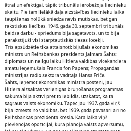
ātrai un efektīgai, tāpēc tribunāls ierobežoja liecinieku
skaitu. Pie tam lielākā daļa aizstāvības liecinieku laika
taupīšanas nolūkā sniedza nevis mutiskas, bet gan
rakstiskas liecības. 1946. gada 30. septembrī tribunāls
beidza darbu - spriedums bija sagatavots, un to bija
parakstījuši visi starptautiskās tiesas locekļi.
Trīs apsūdzētie tika attaisnoti: bijušais ekonomikas
ministrs un Reihsbankas prezidents Jalmars Šahts;
diplomāts un neilgu laiku Hitlera valdības vicekanclera
amatu ieņēmušais Francis fon Pāpens; Propagandas
ministrijas radio sektora vadītājs Hanss Friče.
Šahts, ieņemot ekonomikas ministra posteni, jau
Hitlera aizsāktās vērienīgās bruņošanās programmas
sākumā bija aktīvi pret to iebildis, uzskatot, ka tā
sagraus valsts ekonomiku. Tāpēc jau 1937. gadā viņš
bija izmests no valdības, bet 1939. gada pavasarī arī no
Reihsbankas prezidenta krēsla. Kara laikā viņš
pievienojās opozīcijai, kura plānoja valsts apvērsumu,