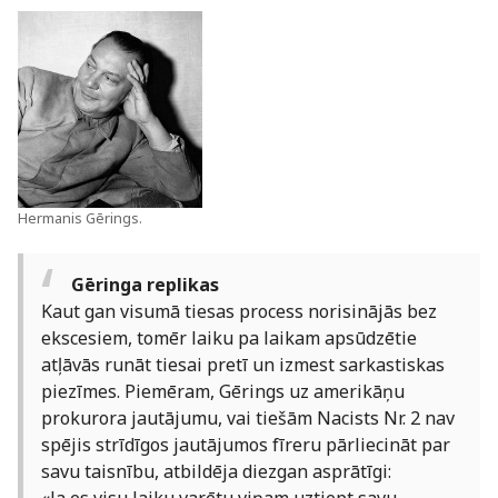
Hermanis Gērings.
Gēringa replikas
Kaut gan visumā tiesas process norisinājās bez
ekscesiem, tomēr laiku pa laikam apsūdzētie
atļāvās runāt tiesai pretī un izmest sarkastiskas
piezīmes. Piemēram, Gērings uz amerikāņu
prokurora jautājumu, vai tiešām Nacists Nr. 2 nav
spējis strīdīgos jautājumos fīreru pārliecināt par
savu taisnību, atbildēja diezgan asprātīgi: