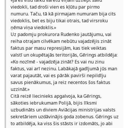
«Ja es visu laiku varētu viņam uztiept savu
viedokli, tad droši vien es kļūtu par pirmo
numuru. Taču, tā kā pirmajam numuram bija cits
viedoklis, bet es biju tikai otrais, tad virsroku
ņēma viņa viedoklis.»
Uz padomju prokurora Rudenko jautājumu, vai
reiha otrajam cilvēkam nebūtu vajadzējis zināt
faktus par masu represijām, kas tiek veiktas
valstī un okupētajās teritorijās, Gērings atbildēja:
«Ko nozīmē - vajadzēja zināt? Es vai nu zinu
faktus, vai arī nezinu. Labākajā gadījumā jūs man
varat pajautāt, vai es pārāk pavirši nepildīju
savus pienākumus, ja reiz necentos šos faktus
uzzināt.»
Citā reizē liecinieks apgalvoja, ka Gērings,
sākoties iebrukumam Polijā, bijis līksmi
uzbudināts un diviem Aviācijas ministrijas valsts
sekretāriem uzdāvinājis goda zobenus. Gērings uz
to atbildēja, ka viss šis stāsts ir izdomāts, jo abi