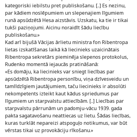
kategoriski iebilstu pret publiskošanu. [..] Es nezinu,
par kādiem noslēpumiem un slepenajiem līgumiem
runā apsūdzētā Hesa aizstāvis. Uzskatu, ka tie ir tikai
tukši paziņojumi. Aicinu noraidīt šādu liecību
publiskošanu.»
Kad arī bijušā Vācijas ārlietu ministra fon Ribentropa
lietas izskatīšanas laikā kā liecinieks uzaicinātais
Ribentropa sekretārs pieminēja slepenos protokolus,
Rudenko momentā iejaucās pratināšanā:
«Es domāju, ka liecinieks var sniegt liecības par
apsūdzētā Ribentropa personību, viņa dzīvesveidu un
tamlīdzīgiem jautājumiem, taču liecinieks ir absolūti
nekompetents izteikt kaut kādus spriedumus par
līgumiem un starpvalstu attiecībām. [..] Liecības par
starpvalstu pārrunām un padomju-vācu 1939. gada
pakta sagatavošanu neattiecas uz lietu. Šādas liecības,
kuras turklāt nepareizi atspoguļo notikumus, var būt
vērstas tikai uz provokāciju rīkošanu.»