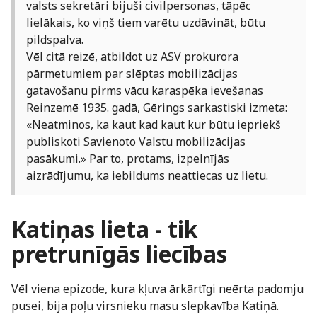
valsts sekretāri bijuši civilpersonas, tāpēc
lielākais, ko viņš tiem varētu uzdāvināt, būtu
pildspalva.
Vēl citā reizē, atbildot uz ASV prokurora
pārmetumiem par slēptas mobilizācijas
gatavošanu pirms vācu karaspēka ievešanas
Reinzemē 1935. gadā, Gērings sarkastiski izmeta:
«Neatminos, ka kaut kad kaut kur būtu iepriekš
publiskoti Savienoto Valstu mobilizācijas
pasākumi.» Par to, protams, izpelnījās
aizrādījumu, ka iebildums neattiecas uz lietu.
Katiņas lieta - tik
pretrunīgās liecības
Vēl viena epizode, kura kļuva ārkārtīgi neērta padomju
pusei, bija poļu virsnieku masu slepkavība Katiņā.