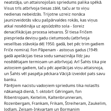
neatstāja, un attaisnojošais spriedums palika spēkā.
Visus trīs atbrīvoja tiesas zālē, taču ar to viņu
nedienas nebeidzās. Trijotne uzreiz nonāca
jaunizveidotās vācu pašpārvaldes rokās, kas viņus
atkal nosēdināja uz apsūdzēto sola - šoreiz
denacifikācijas procesa ietvaros. Šī tiesa Fričem
piesprieda deviņu gadu cietumsodu (atbrīvoja
veselības stāvokļa dēļ 1950. gadā, bet pēc trim gadiem
Friče nomira). Fon Pāpenam - astoņus gadus (1949.
gadā apelācijas tiesa sodu samazināja līdz jau
nosēdētajam termiņam un atbrīvoja). Arī Šahts tika pie
astoņiem gadiem, taču pēc apelācijas viņu attaisnoja,
un Šahts vēl paspēja pēckara Vācijā izveidot pats savu
banku.
Pārējiem nacistu vadoņiem spriedums tika nolasīts
nākamajā dienā, 1. oktobrī: Gēringam, fon
Ribentropam, Keitelim, Kaltenbrunneram,
Rozenbergam, Frankam, Frikam, Štreiheram, Zaukelim,
Jodlam, Zeisam-Inkvartam un Bormanim