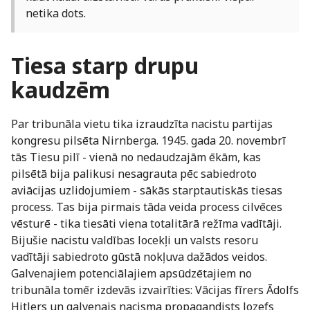
netika dots.
Tiesa starp drupu
kaudzēm
Par tribunāla vietu tika izraudzīta nacistu partijas
kongresu pilsēta Nirnberga. 1945. gada 20. novembrī
tās Tiesu pilī - vienā no nedaudzajām ēkām, kas
pilsētā bija palikusi nesagrauta pēc sabiedroto
aviācijas uzlidojumiem - sākās starptautiskās tiesas
process. Tas bija pirmais tāda veida process cilvēces
vēsturē - tika tiesāti viena totalitārā režīma vadītāji.
Bijušie nacistu valdības locekļi un valsts resoru
vadītāji sabiedroto gūstā nokļuva dažādos veidos.
Galvenajiem potenciālajiem apsūdzētajiem no
tribunāla tomēr izdevās izvairīties: Vācijas fīrers Ādolfs
Hitlers un galvenais nacisma propagandists Jozefs