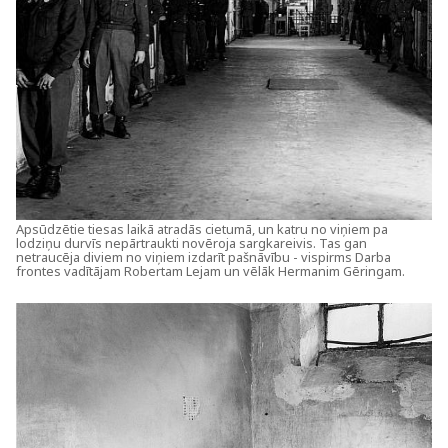
Apsūdzētie tiesas laikā atradās cietumā, un katru no viņiem pa
lodziņu durvīs nepārtraukti novēroja sargkareivis. Tas gan
netraucēja diviem no viņiem izdarīt pašnāvību - vispirms Darba
frontes vadītājam Robertam Lejam un vēlāk Hermanim Gēringam.