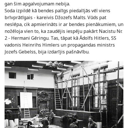
gan šim apgalvojumam nebija.
Soda izpildē kā bendes palīgs piedalījās vēl viens
brīvprātīgais - kareivis Džozefs Malts. Vūds pat
neslēpa, cik apmierināts ir ar bendes pienākumiem, un
nožēloja vien to, ka zaudējis iespēju pakārt Nacistu Nr.
2 - Hermani Gēringu. Tas, tāpat kā Ādolfs Hitlers, SS
vadonis Heinrihs Himlers un propagandas ministrs
Jozefs Gebelss, bija izdarījis pašnāvību.