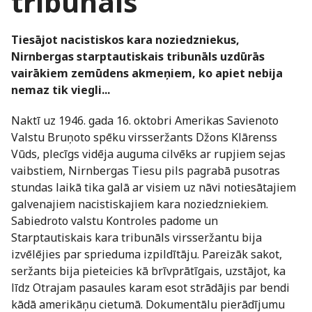
tribunāls
Tiesājot nacistiskos kara noziedzniekus,
Nirnbergas starptautiskais tribunāls uzdūrās
vairākiem zemūdens akmeņiem, ko apiet nebija
nemaz tik viegli...
Naktī uz 1946. gada 16. oktobri Amerikas Savienoto
Valstu Bruņoto spēku virsseržants Džons Klārenss
Vūds, plecīgs vidēja auguma cilvēks ar rupjiem sejas
vaibstiem, Nirnbergas Tiesu pils pagrabā pusotras
stundas laikā tika galā ar visiem uz nāvi notiesātajiem
galvenajiem nacistiskajiem kara noziedzniekiem.
Sabiedroto valstu Kontroles padome un
Starptautiskais kara tribunāls virsseržantu bija
izvēlējies par sprieduma izpildītāju. Pareizāk sakot,
seržants bija pieteicies kā brīvprātīgais, uzstājot, ka
līdz Otrajam pasaules karam esot strādājis par bendi
kādā amerikāņu cietumā. Dokumentālu pierādījumu