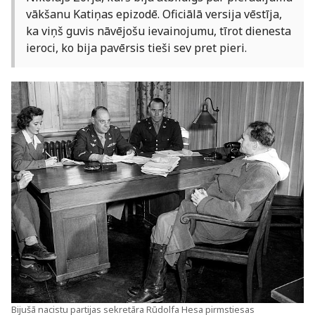
vākšanu Katiņas epizodē. Oficiālā versija vēstīja,
ka viņš guvis nāvējošu ievainojumu, tīrot dienesta
ieroci, ko bija pavērsis tieši sev pret pieri.
Bijušā nacistu partijas sekretāra Rūdolfa Hesa pirmstiesas