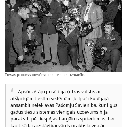
Tiesas process pievērsa lielu preses uzmanību.
Apsūdzētāju pusē bija četras valstis ar
atšķirīgām tiesību sistēmām. Jo īpaši kopīgajā
ansamblī neiekļāvās Padomju Savienība, kur ilgus
gadus tiesu sistēmas vienīgais uzdevums bija
parakstīt pēc iespējas bargākus spriedumus, bet
kaut kādai aizstāvībai vārds praktiski vispār