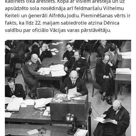
kabinets tika arestēts. Kopā ar visiem arestēja un uz
apsūdzēto sola nosēdināja arī feldmaršalu Vilhelmu
Keiteli un ģenerāli Alfrēdu Jodlu. Pieminēšanas vērts ir
fakts, ka līdz 22. maijam sabiedrotie atzina Dēnica
valdību par oficiālo Vācijas varas pārstāvētāju.