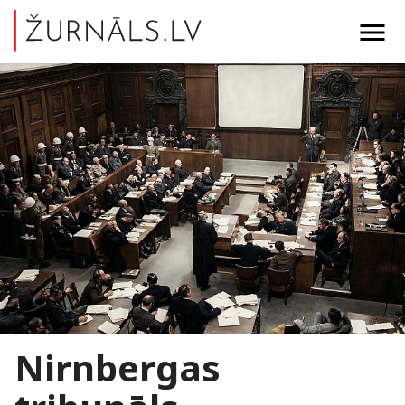
menu
Nirnbergas