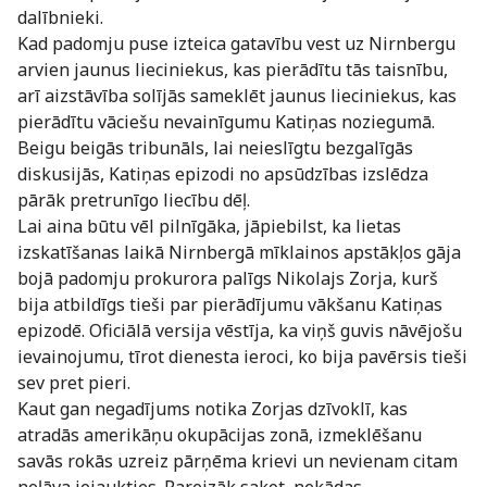
dalībnieki.
Kad padomju puse izteica gatavību vest uz Nirnbergu
arvien jaunus lieciniekus, kas pierādītu tās taisnību,
arī aizstāvība solījās sameklēt jaunus lieciniekus, kas
pierādītu vāciešu nevainīgumu Katiņas noziegumā.
Beigu beigās tribunāls, lai neieslīgtu bezgalīgās
diskusijās, Katiņas epizodi no apsūdzības izslēdza
pārāk pretrunīgo liecību dēļ.
Lai aina būtu vēl pilnīgāka, jāpiebilst, ka lietas
izskatīšanas laikā Nirnbergā mīklainos apstākļos gāja
bojā padomju prokurora palīgs Nikolajs Zorja, kurš
bija atbildīgs tieši par pierādījumu vākšanu Katiņas
epizodē. Oficiālā versija vēstīja, ka viņš guvis nāvējošu
ievainojumu, tīrot dienesta ieroci, ko bija pavērsis tieši
sev pret pieri.
Kaut gan negadījums notika Zorjas dzīvoklī, kas
atradās amerikāņu okupācijas zonā, izmeklēšanu
savās rokās uzreiz pārņēma krievi un nevienam citam