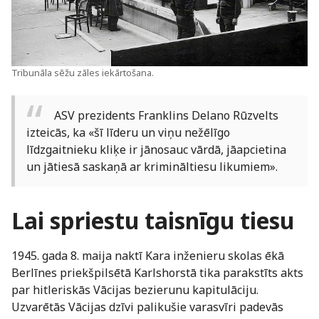
Tribunāla sēžu zāles iekārtošana.
ASV prezidents Franklins Delano Rūzvelts
izteicās, ka «šī līderu un viņu nežēlīgo
līdzgaitnieku kliķe ir jānosauc vārdā, jāapcietina
un jātiesā saskaņā ar krimināltiesu likumiem».
Lai spriestu taisnīgu tiesu
1945. gada 8. maija naktī Kara inženieru skolas ēkā
Berlīnes priekšpilsētā Karlshorstā tika parakstīts akts
par hitleriskās Vācijas bezierunu kapitulāciju.
Uzvarētās Vācijas dzīvi palikušie varasvīri padevās