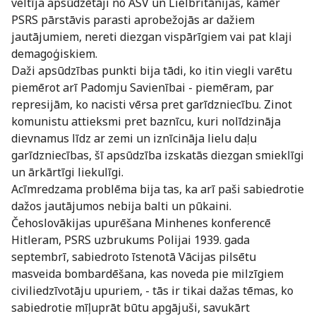
veltīja apsūdzētāji no ASV un Lielbritānijas, kamēr
PSRS pārstāvis parasti aprobežojās ar dažiem
jautājumiem, nereti diezgan vispārīgiem vai pat klaji
demagoģiskiem.
Daži apsūdzības punkti bija tādi, ko itin viegli varētu
piemērot arī Padomju Savienībai - piemēram, par
represijām, ko nacisti vērsa pret garīdzniecību. Zinot
komunistu attieksmi pret baznīcu, kuri nolīdzināja
dievnamus līdz ar zemi un iznīcināja lielu daļu
garīdzniecības, šī apsūdzība izskatās diezgan smieklīgi
un ārkārtīgi liekulīgi.
Acīmredzama problēma bija tas, ka arī paši sabiedrotie
dažos jautājumos nebija balti un pūkaini.
Čehoslovākijas upurēšana Minhenes konferencē
Hitleram, PSRS uzbrukums Polijai 1939. gada
septembrī, sabiedroto īstenotā Vācijas pilsētu
masveida bombardēšana, kas noveda pie milzīgiem
civiliedzīvotāju upuriem, - tās ir tikai dažas tēmas, ko
sabiedrotie mīļuprāt būtu apgājuši, savukārt