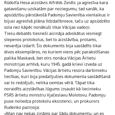
Rūdolfa Hesa aizstāvis Alfrēds Zeidls: ja agresīva kara
gatavošanu uzskatām par noziegumu, tad sanāk, ka
apsūdzību pārstāvošā Padomju Savienība vienlaikus ir
bijusi agresīvā plāna līdzdalībniece, taču uz apsūdzēto
sola nez kāpēc nonākuši tikai Vācijas vadoņi.
Tiesu debatēs tiesneši aicināja advokātus iesniegt
slepenos protokolus, bet to aizstāvība, protams,
nevarēja izdarīt. Šis dokuments bija sastādīts tikai
divos eksemplāros, no kuriem viens pēc parakstīšanas
palika Maskavā, bet otrs nonāca Vācijas Ārlietu
ministrijas arhīvā, kuru 1945. gadā krievi izveda uz
Padomju Savienību. Vācijas ārlietu resora darbinieku
liecības, kuri bija piedalījušies dokumenta sastādīšanā
vai to redzējuši, netika ņemtas vērā. Tāpat tika
noraidīts aizstāvības lūgums izsaukt kā liecinieku
PSRS ārlietu ministru Vjačeslavu Molotovu. Padomju
puse noliedza protokolu eksistenci, un prokurors
Rudenko paziņoja:
«Man nav nekas zināms par šādu dokumentu, un es