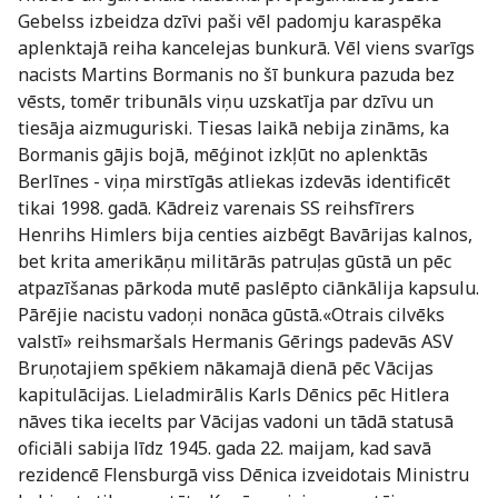
Gebelss izbeidza dzīvi paši vēl padomju karaspēka
aplenktajā reiha kancelejas bunkurā. Vēl viens svarīgs
nacists Martins Bormanis no šī bunkura pazuda bez
vēsts, tomēr tribunāls viņu uzskatīja par dzīvu un
tiesāja aizmuguriski. Tiesas laikā nebija zināms, ka
Bormanis gājis bojā, mēģinot izkļūt no aplenktās
Berlīnes - viņa mirstīgās atliekas izdevās identificēt
tikai 1998. gadā. Kādreiz varenais SS reihsfīrers
Henrihs Himlers bija centies aizbēgt Bavārijas kalnos,
bet krita amerikāņu militārās patruļas gūstā un pēc
atpazīšanas pārkoda mutē paslēpto ciānkālija kapsulu.
Pārējie nacistu vadoņi nonāca gūstā.«Otrais cilvēks
valstī» reihsmaršals Hermanis Gērings padevās ASV
Bruņotajiem spēkiem nākamajā dienā pēc Vācijas
kapitulācijas. Lieladmirālis Karls Dēnics pēc Hitlera
nāves tika iecelts par Vācijas vadoni un tādā statusā
oficiāli sabija līdz 1945. gada 22. maijam, kad savā
rezidencē Flensburgā viss Dēnica izveidotais Ministru