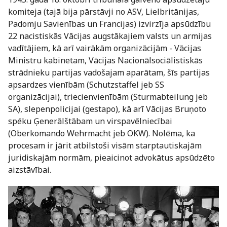
komiteja (tajā bija pārstāvji no ASV, Lielbritānijas,
Padomju Savienības un Francijas) izvirzīja apsūdzību
22 nacistiskās Vācijas augstākajiem valsts un armijas
vadītājiem, kā arī vairākām organizācijām - Vācijas
Ministru kabinetam, Vācijas Nacionālsociālistiskās
strādnieku partijas vadošajam aparātam, šīs partijas
apsardzes vienībām (Schutzstaffel jeb SS
organizācijai), triecienvienībām (Sturmabteilung jeb
SA), slepenpolicijai (gestapo), kā arī Vācijas Bruņoto
spēku Ģenerālštābam un virspavēlniecībai
(Oberkomando Wehrmacht jeb OKW). Nolēma, ka
procesam ir jārit atbilstoši visām starptautiskajām
juridiskajām normām, pieaicinot advokātus apsūdzēto
aizstāvībai.