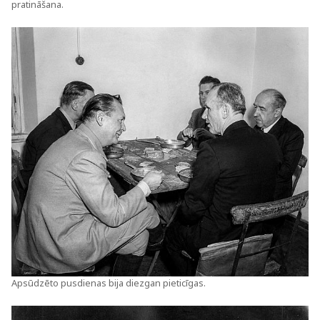
pratināšana.
Apsūdzēto pusdienas bija diezgan pieticīgas.