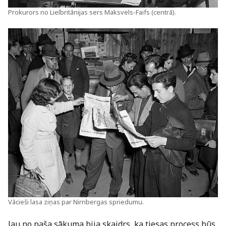
Prokurors no Lielbritānijas sers Maksvels-Faifs (centrā).
Vācieši lasa ziņas par Nirnbergas spriedumu.
Jau no paša sākuma bija skaidrs, ka tiesas process būs