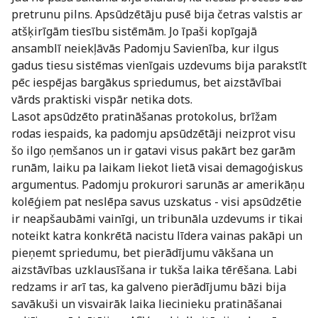
pretrunu pilns. Apsūdzētāju pusē bija četras valstis ar
atšķirīgām tiesību sistēmām. Jo īpaši kopīgajā
ansamblī neiekļāvās Padomju Savienība, kur ilgus
gadus tiesu sistēmas vienīgais uzdevums bija parakstīt
pēc iespējas bargākus spriedumus, bet aizstāvībai
vārds praktiski vispār netika dots.
Lasot apsūdzēto pratināšanas protokolus, brīžam
rodas iespaids, ka padomju apsūdzētāji neizprot visu
šo ilgo ņemšanos un ir gatavi visus pakārt bez garām
runām, laiku pa laikam liekot lietā visai demagoģiskus
argumentus. Padomju prokurori sarunās ar amerikāņu
kolēģiem pat neslēpa savus uzskatus - visi apsūdzētie
ir neapšaubāmi vainīgi, un tribunāla uzdevums ir tikai
noteikt katra konkrētā nacistu līdera vainas pakāpi un
pieņemt spriedumu, bet pierādījumu vākšana un
aizstāvības uzklausīšana ir tukša laika tērēšana. Labi
redzams ir arī tas, ka galveno pierādījumu bāzi bija
savākuši un visvairāk laika liecinieku pratināšanai