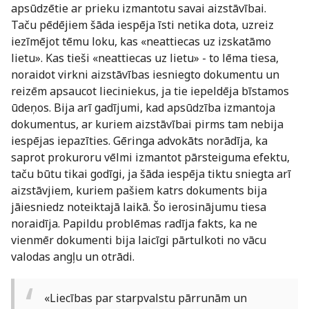
apsūdzētie ar prieku izmantotu savai aizstāvībai.
Taču pēdējiem šāda iespēja īsti netika dota, uzreiz
iezīmējot tēmu loku, kas «neattiecas uz izskatāmo
lietu». Kas tieši «neattiecas uz lietu» - to lēma tiesa,
noraidot virkni aizstāvības iesniegto dokumentu un
reizēm apsaucot lieciniekus, ja tie iepeldēja bīstamos
ūdeņos. Bija arī gadījumi, kad apsūdzība izmantoja
dokumentus, ar kuriem aizstāvībai pirms tam nebija
iespējas iepazīties. Gēringa advokāts norādīja, ka
saprot prokuroru vēlmi izmantot pārsteiguma efektu,
taču būtu tikai godīgi, ja šāda iespēja tiktu sniegta arī
aizstāvjiem, kuriem pašiem katrs dokuments bija
jāiesniedz noteiktajā laikā. Šo ierosinājumu tiesa
noraidīja. Papildu problēmas radīja fakts, ka ne
vienmēr dokumenti bija laicīgi pārtulkoti no vācu
valodas angļu un otrādi.
«Liecības par starpvalstu pārrunām un