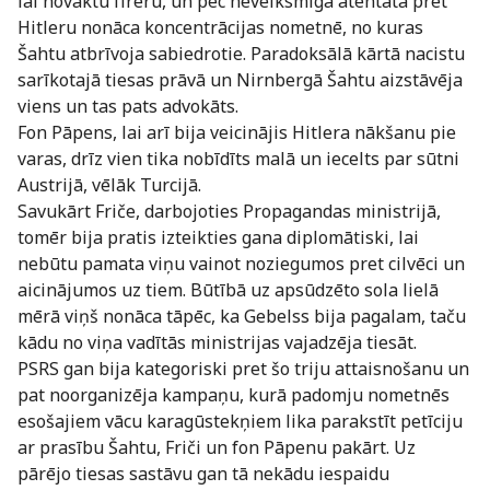
lai novāktu fīreru, un pēc neveiksmīgā atentāta pret
Hitleru nonāca koncentrācijas nometnē, no kuras
Šahtu atbrīvoja sabiedrotie. Paradoksālā kārtā nacistu
sarīkotajā tiesas prāvā un Nirnbergā Šahtu aizstāvēja
viens un tas pats advokāts.
Fon Pāpens, lai arī bija veicinājis Hitlera nākšanu pie
varas, drīz vien tika nobīdīts malā un iecelts par sūtni
Austrijā, vēlāk Turcijā.
Savukārt Friče, darbojoties Propagandas ministrijā,
tomēr bija pratis izteikties gana diplomātiski, lai
nebūtu pamata viņu vainot noziegumos pret cilvēci un
aicinājumos uz tiem. Būtībā uz apsūdzēto sola lielā
mērā viņš nonāca tāpēc, ka Gebelss bija pagalam, taču
kādu no viņa vadītās ministrijas vajadzēja tiesāt.
PSRS gan bija kategoriski pret šo triju attaisnošanu un
pat noorganizēja kampaņu, kurā padomju nometnēs
esošajiem vācu karagūstekņiem lika parakstīt petīciju
ar prasību Šahtu, Friči un fon Pāpenu pakārt. Uz
pārējo tiesas sastāvu gan tā nekādu iespaidu