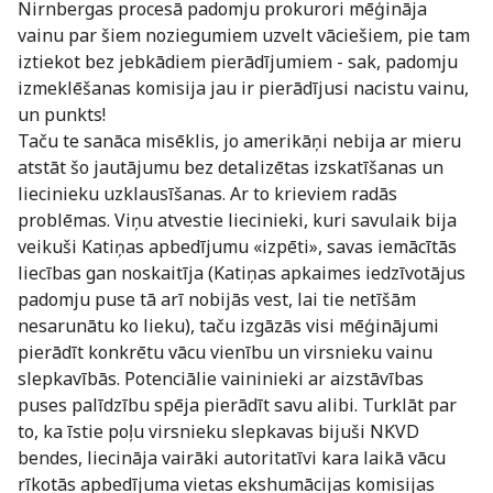
Nirnbergas procesā padomju prokurori mēģināja
vainu par šiem noziegumiem uzvelt vāciešiem, pie tam
iztiekot bez jebkādiem pierādījumiem - sak, padomju
izmeklēšanas komisija jau ir pierādījusi nacistu vainu,
un punkts!
Taču te sanāca misēklis, jo amerikāņi nebija ar mieru
atstāt šo jautājumu bez detalizētas izskatīšanas un
liecinieku uzklausīšanas. Ar to krieviem radās
problēmas. Viņu atvestie liecinieki, kuri savulaik bija
veikuši Katiņas apbedījumu «izpēti», savas iemācītās
liecības gan noskaitīja (Katiņas apkaimes iedzīvotājus
padomju puse tā arī nobijās vest, lai tie netīšām
nesarunātu ko lieku), taču izgāzās visi mēģinājumi
pierādīt konkrētu vācu vienību un virsnieku vainu
slepkavībās. Potenciālie vaininieki ar aizstāvības
puses palīdzību spēja pierādīt savu alibi. Turklāt par
to, ka īstie poļu virsnieku slepkavas bijuši NKVD
bendes, liecināja vairāki autoritatīvi kara laikā vācu
rīkotās apbedījuma vietas ekshumācijas komisijas