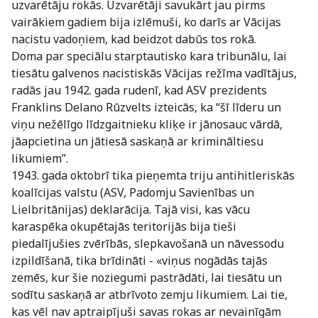
uzvarētāju rokās. Uzvarētāji savukārt jau pirms
vairākiem gadiem bija izlēmuši, ko darīs ar Vācijas
nacistu vadoņiem, kad beidzot dabūs tos rokā.
Doma par speciālu starptautisko kara tribunālu, lai
tiesātu galvenos nacistiskās Vācijas režīma vadītājus,
radās jau 1942. gada rudenī, kad ASV prezidents
Franklins Delano Rūzvelts izteicās, ka “šī līderu un
viņu nežēlīgo līdzgaitnieku kliķe ir jānosauc vārdā,
jāapcietina un jātiesā saskaņā ar krimināltiesu
likumiem”.
1943. gada oktobrī tika pieņemta triju antihitleriskās
koalīcijas valstu (ASV, Padomju Savienības un
Lielbritānijas) deklarācija. Tajā visi, kas vācu
karaspēka okupētajās teritorijās bija tieši
piedalījušies zvērībās, slepkavošanā un nāvessodu
izpildīšanā, tika brīdināti - «viņus nogādās tajās
zemēs, kur šie noziegumi pastrādāti, lai tiesātu un
sodītu saskaņā ar atbrīvoto zemju likumiem. Lai tie,
kas vēl nav aptraipījuši savas rokas ar nevainīgām