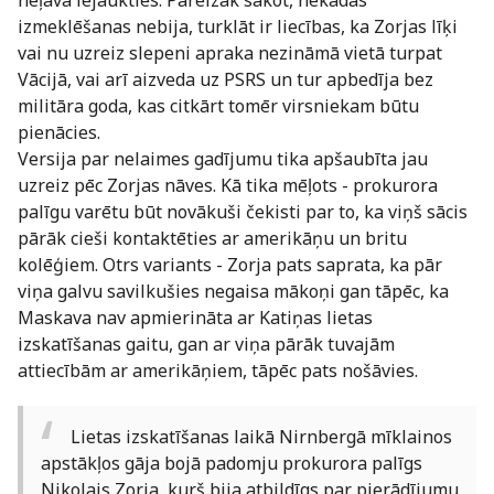
neļāva iejaukties. Pareizāk sakot, nekādas
izmeklēšanas nebija, turklāt ir liecības, ka Zorjas līķi
vai nu uzreiz slepeni apraka nezināmā vietā turpat
Vācijā, vai arī aizveda uz PSRS un tur apbedīja bez
militāra goda, kas citkārt tomēr virsniekam būtu
pienācies.
Versija par nelaimes gadījumu tika apšaubīta jau
uzreiz pēc Zorjas nāves. Kā tika mēļots - prokurora
palīgu varētu būt novākuši čekisti par to, ka viņš sācis
pārāk cieši kontaktēties ar amerikāņu un britu
kolēģiem. Otrs variants - Zorja pats saprata, ka pār
viņa galvu savilkušies negaisa mākoņi gan tāpēc, ka
Maskava nav apmierināta ar Katiņas lietas
izskatīšanas gaitu, gan ar viņa pārāk tuvajām
attiecībām ar amerikāņiem, tāpēc pats nošāvies.
Lietas izskatīšanas laikā Nirnbergā mīklainos
apstākļos gāja bojā padomju prokurora palīgs
Nikolajs Zorja, kurš bija atbildīgs par pierādījumu