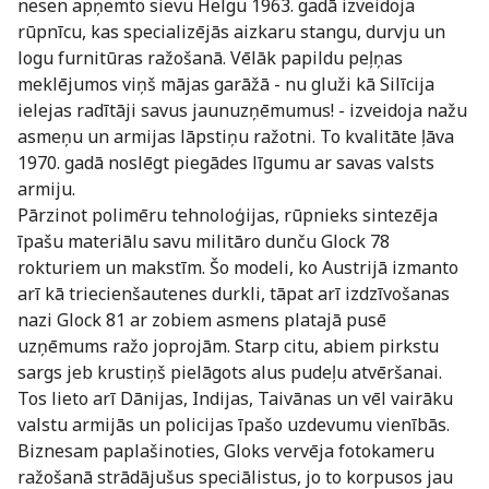
nesen apņemto sievu Helgu 1963. gadā izveidoja
rūpnīcu, kas specializējās aizkaru stangu, durvju un
logu furnitūras ražošanā. Vēlāk papildu peļņas
meklējumos viņš mājas garāžā - nu gluži kā Silīcija
ielejas radītāji savus jaunuzņēmumus! - izveidoja nažu
asmeņu un armijas lāpstiņu ražotni. To kvalitāte ļāva
1970. gadā noslēgt piegādes līgumu ar savas valsts
armiju.
Pārzinot polimēru tehnoloģijas, rūpnieks sintezēja
īpašu materiālu savu militāro dunču Glock 78
rokturiem un makstīm. Šo modeli, ko Austrijā izmanto
arī kā triecienšautenes durkli, tāpat arī izdzīvošanas
nazi Glock 81 ar zobiem asmens platajā pusē
uzņēmums ražo joprojām. Starp citu, abiem pirkstu
sargs jeb krustiņš pielāgots alus pudeļu atvēršanai.
Tos lieto arī Dānijas, Indijas, Taivānas un vēl vairāku
valstu armijās un policijas īpašo uzdevumu vienībās.
Biznesam paplašinoties, Gloks vervēja fotokameru
ražošanā strādājušus speciālistus, jo to korpusos jau