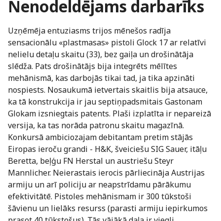
Nenodeldējams darbarīks
Uzņēmēja entuziasms trijos mēnešos radīja
sensacionālu «plastmasas» pistoli Glock 17 ar relatīvi
nelielu detaļu skaitu (33), bez gaiļa un drošinātāja
slēdža. Pats drošinātājs bija integrēts mēlītes
mehānismā, kas darbojās tikai tad, ja tika apzināti
nospiests. Nosaukumā ietvertais skaitlis bija atsauce,
ka tā konstrukcija ir jau septiņpadsmitais Gastonam
Glokam izsniegtais patents. Plaši izplatīta ir nepareizā
versija, ka tas norāda patronu skaitu magazīnā.
Konkursā ambiciozajam debitantam pretim stājās
Eiropas ieroču grandi - H&K, šveiciešu SIG Sauer, itāļu
Beretta, beļģu FN Herstal un austriešu Steyr
Mannlicher. Neierastais ierocis pārliecināja Austrijas
armiju un arī policiju ar neapstrīdamu pārākumu
efektivitātē. Pistoles mehānismam ir 300 tūkstoši
šāvienu un lielāks resurss (parasti armiju iepirkumos
prasot 40 tūkstošus). Tās vājākā daļa ir viegli