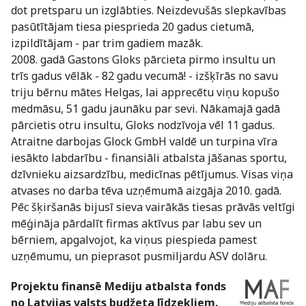
dot pretsparu un izglābties. Neizdevušās slepkavības
pasūtītājam tiesa piesprieda 20 gadus cietumā,
izpildītājam - par trim gadiem mazāk.
2008. gadā Gastons Gloks pārcieta pirmo insultu un
trīs gadus vēlāk - 82 gadu vecumā! - izšķīrās no savu
triju bērnu mātes Helgas, lai apprecētu viņu kopušo
medmāsu, 51 gadu jaunāku par sevi. Nākamajā gadā
pārcietis otru insultu, Gloks nodzīvoja vēl 11 gadus.
Atraitne darbojas Glock GmbH valdē un turpina vīra
iesākto labdarību - finansiāli atbalsta jāšanas sportu,
dzīvnieku aizsardzību, medicīnas pētījumus. Visas viņa
atvases no darba tēva uzņēmumā aizgāja 2010. gadā.
Pēc šķiršanās bijusī sieva vairākās tiesas prāvās veltīgi
mēģināja pārdalīt firmas aktīvus par labu sev un
bērniem, apgalvojot, ka viņus piespieda pamest
uzņēmumu, un pieprasot pusmiljardu ASV dolāru.
Projektu finansē Mediju atbalsta fonds
no Latvijas valsts budžeta līdzekļiem.