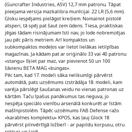
(Guncrafter Industries, ASV) 12,7 mm patronu. Tāpat
pieejama versija mazkalibra munīcijai .22 LR (5,6 mm).
Gloku iespējams pielāgot kreiļiem. Nomainot pistolē
atsperi, tā spēj pat šaut zem ūdens. Tiesa, praktiskas
jēgas tādam risinājumam īsti nav, jo lode nobremzējas
jau pēc pāris metriem. Arī kompaktos un
subkompaktos modeļos var lietot lielākas ietilpības
magazīnas. Ja kādam pat ar oriģinālo 33 vai 40 patronu
«stangu» šķiet par maz, var pievienot 50 un 100
šāvienu BETA MAG «bungas».
Pēc tam, kad 17. modeli sāka nelikumīgi pārvērst
automātā, pats uzņēmums izstrādāja 18. modeli, kam
varēja pārslēgt šaušanas veidu no vienas patronas uz
kārtām. Taču īpašus panākumus tas neguva, jo
nespēja speciālo vienību arsenālā konkurēt ar īstām
mašīnpistolēm. Tāpēc uzņēmums FAB Defense ražo
«karabīnes komplektu» KPOS, kas ļauj Glock 18
pārvērst pilnvērtīgā ložberī - ar papildu korpusu, otru
rokturi un laidi.