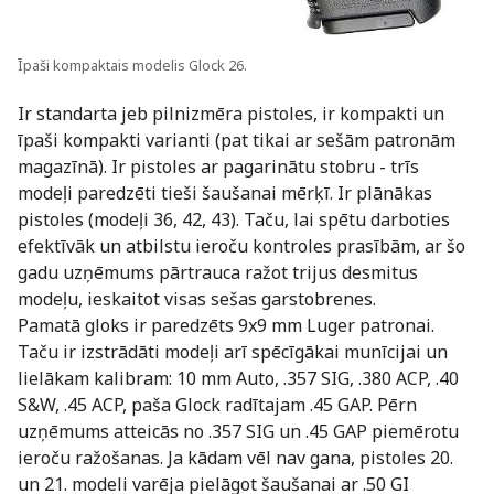
Īpaši kompaktais modelis Glock 26.
Ir standarta jeb pilnizmēra pistoles, ir kompakti un
īpaši kompakti varianti (pat tikai ar sešām patronām
magazīnā). Ir pistoles ar pagarinātu stobru - trīs
modeļi paredzēti tieši šaušanai mērķī. Ir plānākas
pistoles (modeļi 36, 42, 43). Taču, lai spētu darboties
efektīvāk un atbilstu ieroču kontroles prasībām, ar šo
gadu uzņēmums pārtrauca ražot trijus desmitus
modeļu, ieskaitot visas sešas garstobrenes.
Pamatā gloks ir paredzēts 9x9 mm Luger patronai.
Taču ir izstrādāti modeļi arī spēcīgākai munīcijai un
lielākam kalibram: 10 mm Auto, .357 SIG, .380 ACP, .40
S&W, .45 ACP, paša Glock radītajam .45 GAP. Pērn
uzņēmums atteicās no .357 SIG un .45 GAP piemērotu
ieroču ražošanas. Ja kādam vēl nav gana, pistoles 20.
un 21. modeli varēja pielāgot šaušanai ar .50 GI