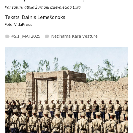
Par saturu atbild Žurnālu izdevniecība Lilita
Teksts: Dainis Lemešonoks
Foto: VidaPress
#SIF_MAF2025
Nezināmā Kara Vēsture
label
label