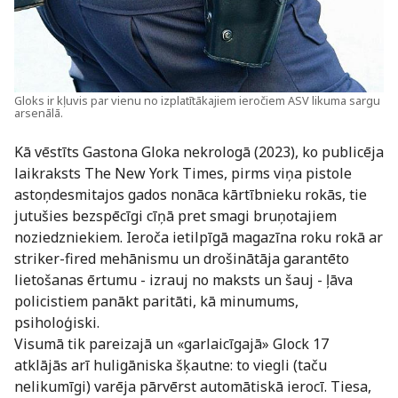
Gloks ir kļuvis par vienu no izplatītākajiem ieročiem ASV likuma sargu
arsenālā.
Kā vēstīts Gastona Gloka nekrologā (2023), ko publicēja
laikraksts The New York Times, pirms viņa pistole
astoņdesmitajos gados nonāca kārtībnieku rokās, tie
jutušies bezspēcīgi cīņā pret smagi bruņotajiem
noziedzniekiem. Ieroča ietilpīgā magazīna roku rokā ar
striker-fired mehānismu un drošinātāja garantēto
lietošanas ērtumu - izrauj no maksts un šauj - ļāva
policistiem panākt paritāti, kā minumums,
psiholoģiski.
Visumā tik pareizajā un «garlaicīgajā» Glock 17
atklājās arī huligāniska šķautne: to viegli (taču
nelikumīgi) varēja pārvērst automātiskā ierocī. Tiesa,