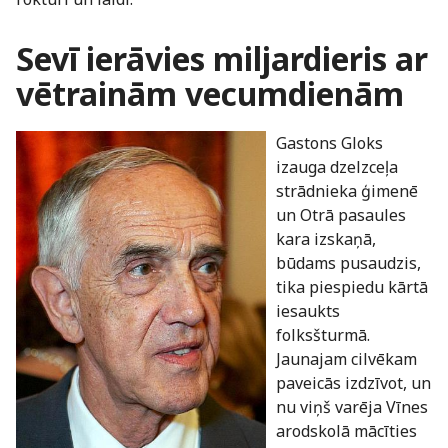
Sevī ierāvies miljardieris ar
vētrainām vecumdienām
Gastons Gloks
izauga dzelzceļa
strādnieka ģimenē
un Otrā pasaules
kara izskaņā,
būdams pusaudzis,
tika piespiedu kārtā
iesaukts
folksšturmā.
Jaunajam cilvēkam
paveicās izdzīvot, un
nu viņš varēja Vīnes
arodskolā mācīties