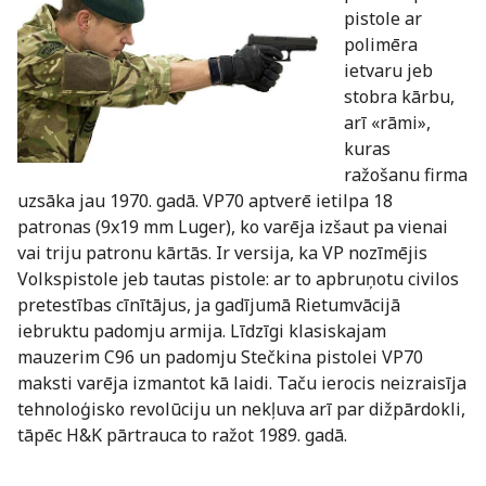
pistole ar
polimēra
ietvaru jeb
stobra kārbu,
arī «rāmi»,
kuras
ražošanu firma
uzsāka jau 1970. gadā. VP70 aptverē ietilpa 18
patronas (9x19 mm Luger), ko varēja izšaut pa vienai
vai triju patronu kārtās. Ir versija, ka VP nozīmējis
Volkspistole jeb tautas pistole: ar to apbruņotu civilos
pretestības cīnītājus, ja gadījumā Rietumvācijā
iebruktu padomju armija. Līdzīgi klasiskajam
mauzerim C96 un padomju Stečkina pistolei VP70
maksti varēja izmantot kā laidi. Taču ierocis neizraisīja
tehnoloģisko revolūciju un nekļuva arī par dižpārdokli,
tāpēc H&K pārtrauca to ražot 1989. gadā.