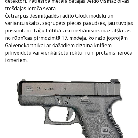
detektori. Patiesībā metāla detaļas veido vismaz divas
trešdaļas ieroča svara.
Četrarpus desmitgadēs radīto Glock modeļu un
variantu skaits, sagrupēts piecās paaudzēs, jau tuvojas
pussimtam. Taču būtībā visu mehānisms maz atšķiras
no rūpnīcas pirmdzimtā 17. modeļa, ko ražo joprojām.
Galvenokārt tikai ar dažādiem dizaina knifiem,
pilnveidotu vai vienkāršotu rokturi un, protams, ieroča
izmēriem.