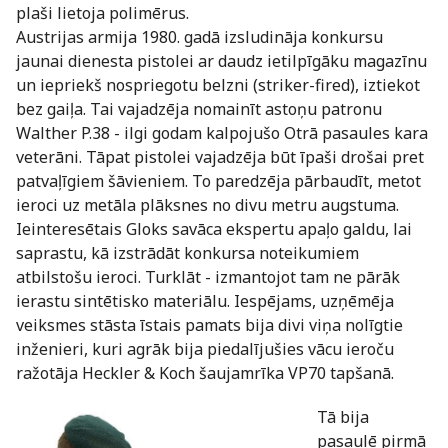
plaši lietoja polimērus.
Austrijas armija 1980. gadā izsludināja konkursu
jaunai dienesta pistolei ar daudz ietilpīgāku magazīnu
un iepriekš nospriegotu belzni (striker-fired), iztiekot
bez gaiļa. Tai vajadzēja nomainīt astoņu patronu
Walther P.38 - ilgi godam kalpojušo Otrā pasaules kara
veterāni. Tāpat pistolei vajadzēja būt īpaši drošai pret
patvaļīgiem šāvieniem. To paredzēja pārbaudīt, metot
ieroci uz metāla plāksnes no divu metru augstuma.
Ieinteresētais Gloks savāca ekspertu apaļo galdu, lai
saprastu, kā izstrādāt konkursa noteikumiem
atbilstošu ieroci. Turklāt - izmantojot tam ne pārāk
ierastu sintētisko materiālu. Iespējams, uzņēmēja
veiksmes stāsta īstais pamats bija divi viņa nolīgtie
inženieri, kuri agrāk bija piedalījušies vācu ieroču
ražotāja Heckler & Koch šaujamrīka VP70 tapšanā.
Tā bija
pasaulē pirmā