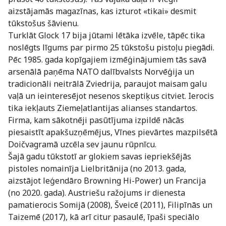
aizstājamās magazīnas, kas izturot «tikai» desmit
tūkstošus šāvienu.
Turklāt Glock 17 bija jūtami lētāka izvēle, tāpēc tika
noslēgts līgums par pirmo 25 tūkstošu pistoļu piegādi.
Pēc 1985. gada kopīgajiem izmēģinājumiem tās savā
arsenālā paņēma NATO dalībvalsts Norvēģija un
tradicionāli neitrālā Zviedrija, paraujot maisam galu
vaļā un ieinteresējot nesenos skeptiķus citviet. Ierocis
tika iekļauts Ziemeļatlantijas alianses standartos.
Firma, kam sākotnēji pasūtījuma izpildē nācās
piesaistīt apakšuzņēmējus, Vīnes pievārtes mazpilsētā
Doičvagramā uzcēla sev jaunu rūpnīcu.
Šajā gadu tūkstotī ar glokiem savas iepriekšējās
pistoles nomainīja Lielbritānija (no 2013. gada,
aizstājot leģendāro Browning Hi-Power) un Francija
(no 2020. gada). Austriešu ražojums ir dienesta
pamatierocis Somijā (2008), Šveicē (2011), Filipīnās un
Taizemē (2017), kā arī citur pasaulē, īpaši speciālo