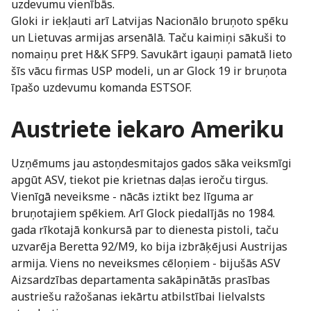
uzdevumu vienībās.
Gloki ir iekļauti arī Latvijas Nacionālo bruņoto spēku
un Lietuvas armijas arsenālā. Taču kaimiņi sākuši to
nomaiņu pret H&K SFP9. Savukārt igauņi pamatā lieto
šīs vācu firmas USP modeli, un ar Glock 19 ir bruņota
īpašo uzdevumu komanda ESTSOF.
Austriete iekaro Ameriku
Uzņēmums jau astoņdesmitajos gados sāka veiksmīgi
apgūt ASV, tiekot pie krietnas daļas ieroču tirgus.
Vienīgā neveiksme - nācās iztikt bez līguma ar
bruņotajiem spēkiem. Arī Glock piedalījās no 1984.
gada rīkotajā konkursā par to dienesta pistoli, taču
uzvarēja Beretta 92/M9, ko bija izbrāķējusi Austrijas
armija. Viens no neveiksmes cēloņiem - bijušās ASV
Aizsardzības departamenta sakāpinātās prasības
austriešu ražošanas iekārtu atbilstībai lielvalsts