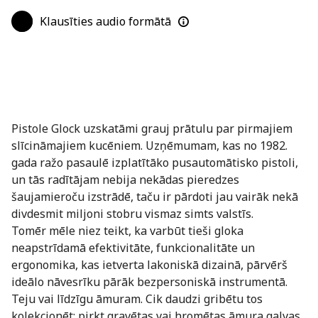
Klausīties audio formātā
Pistole Glock uzskatāmi grauj prātulu par pirmajiem
slīcināmajiem kucēniem. Uzņēmumam, kas no 1982.
gada ražo pasaulē izplatītāko pusautomātisko pistoli,
un tās radītājam nebija nekādas pieredzes
šaujamieroču izstrādē, taču ir pārdoti jau vairāk nekā
divdesmit miljoni stobru vismaz simts valstīs.
Tomēr mēle niez teikt, ka varbūt tieši gloka
neapstrīdamā efektivitāte, funkcionalitāte un
ergonomika, kas ietverta lakoniskā dizainā, pārvērš
ideālo nāvesrīku pārāk bezpersoniskā instrumentā.
Teju vai līdzīgu āmuram. Cik daudzi gribētu tos
kolekcionēt: pirkt gravētas vai hromētas āmura galvas,