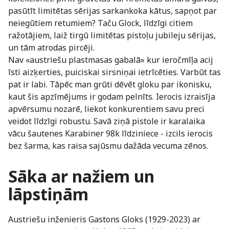
pasūtīt limitētas sērijas sarkankoka kātus, sapņot par
neiegūtiem retumiem? Taču Glock, līdzīgi citiem
ražotājiem, laiž tirgū limitētas pistoļu jubileju sērijas,
un tām atrodas pircēji.
Nav «austriešu plastmasas gabalā» kur ieročmīļa acij
īsti aizķerties, puiciskai sirsniņai ietrīcēties. Varbūt tas
pat ir labi. Tāpēc man grūti dēvēt gloku par ikonisku,
kaut šis apzīmējums ir godam pelnīts. Ierocis izraisīja
apvērsumu nozarē, liekot konkurentiem savu preci
veidot līdzīgi robustu. Savā ziņā pistole ir karalaika
vācu šautenes Karabiner 98k līdziniece - izcils ierocis
bez šarma, kas raisa sajūsmu dažāda vecuma zēnos.
Sāka ar nažiem un
lāpstiņām
Austriešu inženieris Gastons Gloks (1929-2023) ar