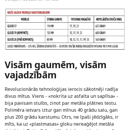
Visām gaumēm, visām
vajadzībām
Revolucionārās tehnoloģijas ierocis sākotnēji radīja
divus mītus. Viens - «nokrita uz asfalta un saplīsa» -
bija pavisam stulbs, zinot par metāla plātnes testu.
Polimēra ietvars iztur gan mīnus 40 grādu salu, gan
plus 200 grādu karstumu. Otrs, ne īpaši jēdzīgāks, ir
mīts, ka uz «plastmasas» gloku nereaģējot metāla