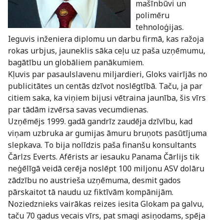
mašīnbūvi un
polimēru
tehnoloģijas.
Ieguvis inženiera diplomu un darbu firmā, kas ražoja
rokas urbjus, jauneklis sāka ceļu uz paša uzņēmumu,
bagātību un globāliem panākumiem.
Kļuvis par pasaulslavenu miljardieri, Gloks vairījās no
publicitātes un centās dzīvot noslēgtībā. Taču, ja par
citiem saka, ka viņiem bijusi vētraina jaunība, šis vīrs
par tādām izvērsa savas vecumdienas.
Uzņēmējs 1999. gadā gandrīz zaudēja dzīvību, kad
viņam uzbruka ar gumijas āmuru bruņots pasūtījuma
slepkava. To bija nolīdzis paša finanšu konsultants
Čārlzs Everts. Afērists ar iesauku Panama Čārlijs tik
neģēlīgā veidā cerēja noslēpt 100 miljonu ASV dolāru
zādzību no austrieša uzņēmuma, desmit gados
pārskaitot tā naudu uz fiktīvām kompānijām.
Noziedznieks vairākas reizes iesita Glokam pa galvu,
taču 70 gadus vecais vīrs, pat smagi asiņodams, spēja