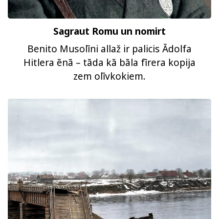
Sagraut Romu un nomirt
Benito Musolīni allaž ir palicis Ādolfa
Hitlera ēnā – tāda kā bāla fīrera kopija
zem olīvkokiem.