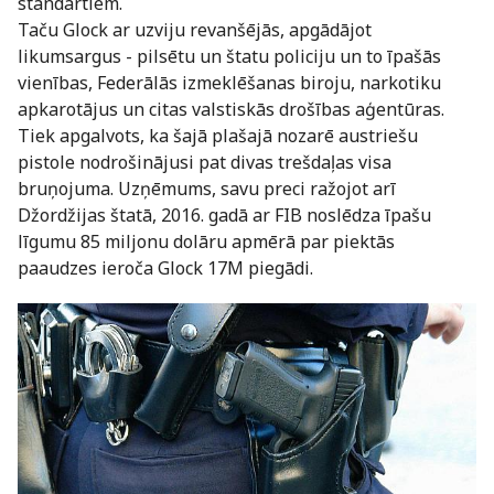
standartiem.
Taču Glock ar uzviju revanšējās, apgādājot
likumsargus - pilsētu un štatu policiju un to īpašās
vienības, Federālās izmeklēšanas biroju, narkotiku
apkarotājus un citas valstiskās drošības aģentūras.
Tiek apgalvots, ka šajā plašajā nozarē austriešu
pistole nodrošinājusi pat divas trešdaļas visa
bruņojuma. Uzņēmums, savu preci ražojot arī
Džordžijas štatā, 2016. gadā ar FIB noslēdza īpašu
līgumu 85 miljonu dolāru apmērā par piektās
paaudzes ieroča Glock 17M piegādi.