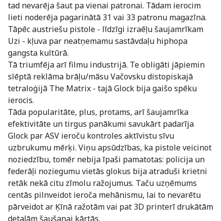
tad nevarēja šaut pa vienai patronai. Tādam ierocim
lieti noderēja pagarinātā 31 vai 33 patronu magazīna.
Tāpēc austriešu pistole - līdzīgi izraēļu šaujamrīkam
Uzi - kļuva par neatņemamu sastāvdaļu hiphopa
gangsta kultūrā.
Tā triumfēja arī filmu industrijā. Te obligāti jāpiemin
slēptā reklāma brāļu/māsu Vačovsku distopiskajā
tetraloģijā The Matrix - tajā Glock bija gaišo spēku
ierocis.
Tāda popularitāte, plus, protams, arī šaujamrīka
efektivitāte un tirgus panākumi savukārt padarīja
Glock par ASV ieroču kontroles aktīvistu sīvu
uzbrukumu mērķi. Viņu apsūdzības, ka pistole veicinot
noziedzību, tomēr nebija īpaši pamatotas: policija un
federāļi noziegumu vietās glokus bija atraduši krietni
retāk nekā citu zīmolu ražojumus. Taču uzņēmums
centās pilnveidot ieroča mehānismu, lai to nevarētu
pārveidot ar Ķīnā ražotām vai pat 3D printerī drukātām
detaļām šaušanai kārtās.