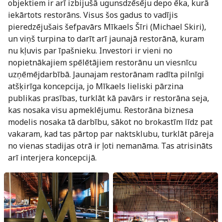
objektiem ir arī izbijušā ugunsdzēsēju depo ēka, kurā
iekārtots restorāns. Visus šos gadus to vadījis
pieredzējušais šefpavārs Mīkaels Šīri (Michael Skiri),
un viņš turpina to darīt arī jaunajā restorānā, kuram
nu kļuvis par īpašnieku. Investori ir vieni no
nopietnākajiem spēlētājiem restorānu un viesnīcu
uzņēmējdarbībā. Jaunajam restorānam radīta pilnīgi
atšķirīga koncepcija, jo Mīkaels lieliski pārzina
publikas prasības, turklāt kā pavārs ir restorāna seja,
kas nosaka visu apmeklējumu. Restorāna biznesa
modelis nosaka tā darbību, sākot no brokastīm līdz pat
vakaram, kad tas pārtop par naktsklubu, turklāt pāreja
no vienas stadijas otrā ir ļoti nemanāma. Tas atrisināts
arī interjera koncepcijā.