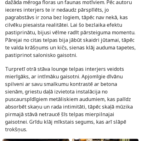
dažāda mēroga floras un faunas motīviem. Pēc autoru
ieceres interjers te ir nedaudz pārspīlēts, jo
pagrabstāvs ir zona bez logiem, tāpēc nav nekā, kas
cilvēku piesaista realitātei. Lai šo bezlaika efektu
pastiprinātu, bijusi vēlme radīt pārsteiguma momentu.
Pārejai no citas telpas bija jābūt skaidri jūtamai, tāpēc
te valda krāšņums un kičs, sienas klāj auduma tapetes,
pastiprinot salonisko gaisotni.
Turpretī otrā stāva lounge telpas interjers veidots
mierīgāks, ar intīmāku gaisotni. Apjomīgie dīvānu
spilveni ar savu smalkumu kontrastē ar betona
sienām, griestu daļā izvietota instalācija no
puscaurspīdīgiem metāliskiem audumiem, kas palīdz
absorbēt skaņu un rada intimitāti, tāpēc skaļā mūzika
pirmajā stāvā netraucē šīs telpas mierpilnajai
gaisotnei. Grīdu klāj mīkstais segums, kas arī slāpē
trokšņus.