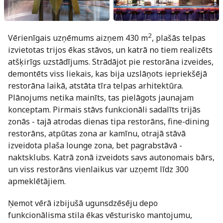
2
Vērienīgais uzņēmums aizņem 430 m
, plašās telpas
izvietotas trijos ēkas stāvos, un katrā no tiem realizēts
atšķirīgs uzstādījums. Strādājot pie restorāna izveides,
demontēts viss liekais, kas bija uzslāņots iepriekšējā
restorāna laikā, atstāta tīra telpas arhitektūra.
Plānojums netika mainīts, tas pielāgots jaunajam
konceptam. Pirmais stāvs funkcionāli sadalīts trijās
zonās - tajā atrodas dienas tipa restorāns, fine-dining
restorāns, atpūtas zona ar kamīnu, otrajā stāvā
izveidota plaša lounge zona, bet pagrabstāvā -
naktsklubs. Katrā zonā izveidots savs autonomais bārs,
un viss restorāns vienlaikus var uzņemt līdz 300
apmeklētājiem.
Ņemot vērā izbijušā ugunsdzēsēju depo
funkcionālisma stila ēkas vēsturisko mantojumu,