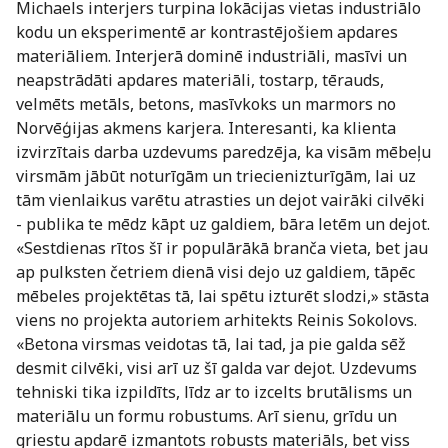
Michaels interjers turpina lokācijas vietas industriālo
kodu un eksperimentē ar kontrastējošiem apdares
materiāliem. Interjerā dominē industriāli, masīvi un
neapstrādāti apdares materiāli, tostarp, tērauds,
velmēts metāls, betons, masīvkoks un marmors no
Norvēģijas akmens karjera. Interesanti, ka klienta
izvirzītais darba uzdevums paredzēja, ka visām mēbeļu
virsmām jābūt noturīgām un triecienizturīgām, lai uz
tām vienlaikus varētu atrasties un dejot vairāki cilvēki
- publika te mēdz kāpt uz galdiem, bāra letēm un dejot.
«Sestdienas rītos šī ir populārākā branča vieta, bet jau
ap pulksten četriem dienā visi dejo uz galdiem, tāpēc
mēbeles projektētas tā, lai spētu izturēt slodzi,» stāsta
viens no projekta autoriem arhitekts Reinis Sokolovs.
«Betona virsmas veidotas tā, lai tad, ja pie galda sēž
desmit cilvēki, visi arī uz šī galda var dejot. Uzdevums
tehniski tika izpildīts, līdz ar to izcelts brutālisms un
materiālu un formu robustums. Arī sienu, grīdu un
griestu apdarē izmantots robusts materiāls, bet viss