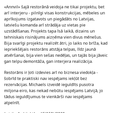
«Annvil» šajā restorānā veidoja ne tikai projektu, bet
arī interjeru - pilnīgi visas konstrukcijas, mēbeles un
aprīkojums izgatavots un piegādāts no Latvijas,
latviešu komanda arī strādāja uz vietas pie
uzstādīšanas. Projekts tapa īsā laikā, dizains un
tehniskais risinājums aizņēma vien divus mēnešus.
Bija svarīgi projektu realizēt ātri, jo laiks no brīža, kad
iepriekšējais restorāns atstāja telpas, līdz jaunā
atvēršanai, bija vien sešas nedēļas, un tajās bija jāveic
gan telpu demontāža, gan interjera realizācija.
Restorāns ir ļoti izdevies arī no biznesa viedokļa -
šobrīd te praktiski nav iespējams iekļūt bez
rezervācijas. Michaels izveidē ieguldīts pusotra
miljona eiro, kas nekad nebūtu iespējams Latvijā, jo
tādus ieguldījumus te vienkārši nav iespējams
atpelnīt.