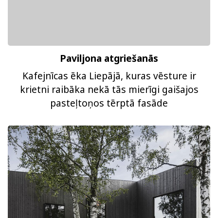
Paviljona atgriešanās
Kafejnīcas ēka Liepājā, kuras vēsture ir
krietni raibāka nekā tās mierīgi gaišajos
pasteļtoņos tērptā fasāde