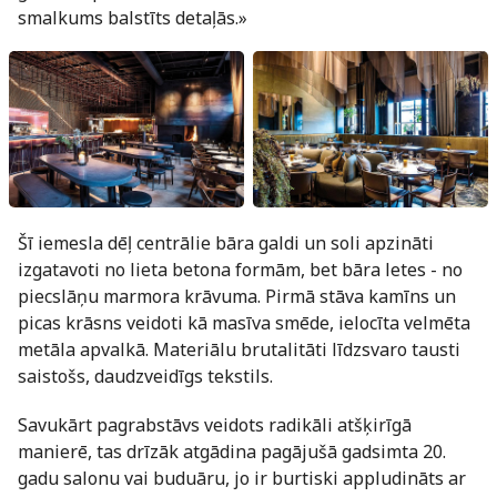
smalkums balstīts detaļās.»
Šī iemesla dēļ centrālie bāra galdi un soli apzināti
izgatavoti no lieta betona formām, bet bāra letes - no
piecslāņu marmora krāvuma. Pirmā stāva kamīns un
picas krāsns veidoti kā masīva smēde, ielocīta velmēta
metāla apvalkā. Materiālu brutalitāti līdzsvaro tausti
saistošs, daudzveidīgs tekstils.
Savukārt pagrabstāvs veidots radikāli atšķirīgā
manierē, tas drīzāk atgādina pagājušā gadsimta 20.
gadu salonu vai buduāru, jo ir burtiski appludināts ar