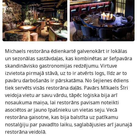
Michaels restorāna ēdienkartē galvenokārt ir lokālas
un sezonālas sastāvdaļas, kas kombinētas ar šefpavāra
skandināvisko gastronomijas redzējumu. Virtuve
izvietota pirmajā stāvā, uz to ir atvērts logs, līdz ar to
pavāru darbošanās ir pārskatāma. No šejienes ēdiens
tiek servēts visās restorāna daļās. Pavārs Mīkaels Šīri
veidoja vietu ar savu vārdu, tāpēc loģiska bija arī
nosaukuma maiņa, lai restorāns pavisam noteikti
asociētos ar jauno īpašnieku un vietas seju. Vecā
restorāna gaisotne, kas bija balstīta uz patīkamu
nostalģiju par pavadīto laiku, saglabājusies arī jaunajā
restorāna veidolā.