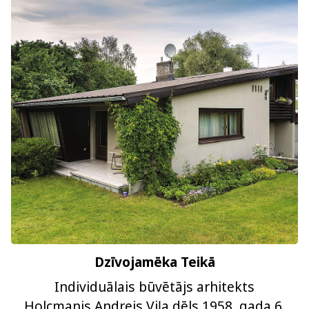
Dzīvojamēka Teikā
Individuālais būvētājs arhitekts
Holcmanis Andrejs Viļa dēls 1958. gada 6.