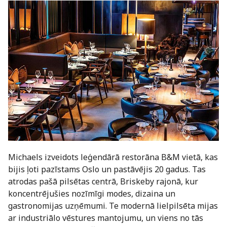
Michaels izveidots leģendārā restorāna B&M vietā, kas
bijis ļoti pazīstams Oslo un pastāvējis 20 gadus. Tas
atrodas pašā pilsētas centrā, Briskeby rajonā, kur
koncentrējušies nozīmīgi modes, dizaina un
gastronomijas uzņēmumi. Te modernā lielpilsēta mijas
ar industriālo vēstures mantojumu, un viens no tās