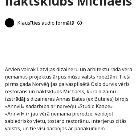
naktsklubs Michaels
Klausīties audio formātā
Arvien vairāk Latvijas dizaineru un arhitektu rada vērā
ņemamus projektus ārpus mūsu valsts robežām. Tieši
pirms gada Norvēģijas galvaspilsētā Oslo durvis vēris
restorāns un naktsklubs Michaels, kura dizainu
izstrādājis dizaineres Annas Bates (ex Buteles) birojs
«Annvil» sadarbībā ar norvēģu «Studio Kaape».
«Annvil» ir jau vērā ņemama pieredze, veidojot
sabiedrisko vietu, tostarp restorānu, interjerus citās
valstīs, un tie visi darbojas ar panākumiem.