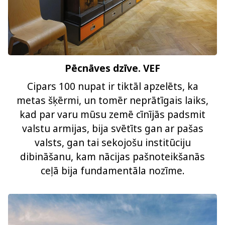
Pēcnāves dzīve. VEF
Cipars 100 nupat ir tiktāl apzelēts, ka
metas šķērmi, un tomēr neprātīgais laiks,
kad par varu mūsu zemē cīnījās padsmit
valstu armijas, bija svētīts gan ar pašas
valsts, gan tai sekojošu institūciju
dibināšanu, kam nācijas pašnoteikšanās
ceļā bija fundamentāla nozīme.