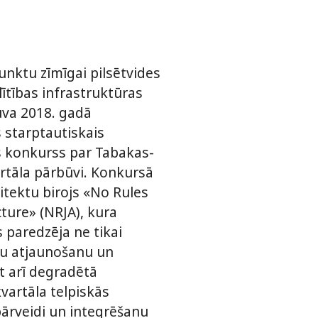
nktu zīmīgai pilsētvides
lītības infrastruktūras
ļuva 2018. gadā
s starptautiskais
 konkurss par Tabakas­­­
artāla pārbūvi. Konkursā
itektu birojs «No Rules
ture­­­» (NRJA), kura
 paredzēja ne tikai
u atjaunošanu un
t arī degradētā
kvartāla telpiskās
pārveidi un integrēšanu