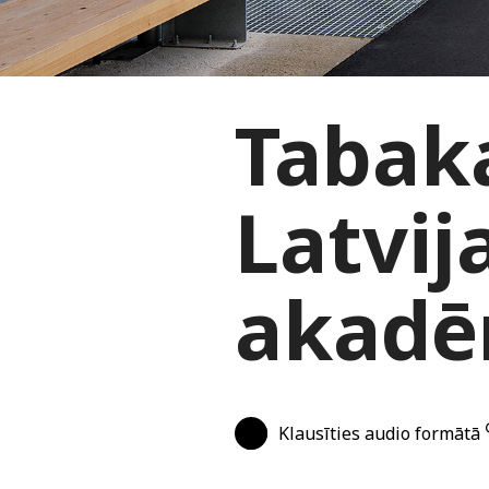
Tabaka
Latvij
akadē
Klausīties audio formātā