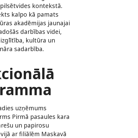
pilsētvides kontekstā.
ekts kalpo kā pamats
tūras akadēmijas jaunajai
adošās darbības videi,
izglītība, kultūra un
ināra sadarbība.
cionālā
gramma
radies uzņēmums
irms Pirmā pasaules kara
garešu un papirosu
evijā ar filiālēm Maskavā