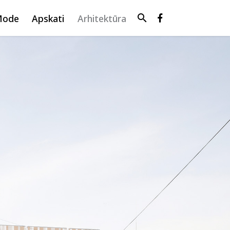
search
Mode
Apskati
Arhitektūra