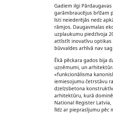
Gadiem ilgi Pārdaugavas d
garāmbraucējus brīžam pā
īsti neiederējās nedz apk
rāmjos. Daugavmalas ekon
uzplaukumu piedzīvoja 20
attīstīt inovatīvu optikas
būvvaldes arhīvā nav sagl
Ēkā pēckara gados bija d
uzņēmumi, un arhitektūras
«funkcionālisma kanoni
iemiesojumu četrstāvu ra
dzelzsbetona konstruktīv
arhitektūru, kurā dominē 
National Register Latvia,
līdz ar pieprasījumu pēc