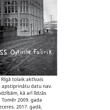
Rīgā tolaik aktīvais
apstiprinātu datu nav.
adzībām, kā arī līdzās
ā. Tomēr 2009. gada
eceres. 2017. gadā,