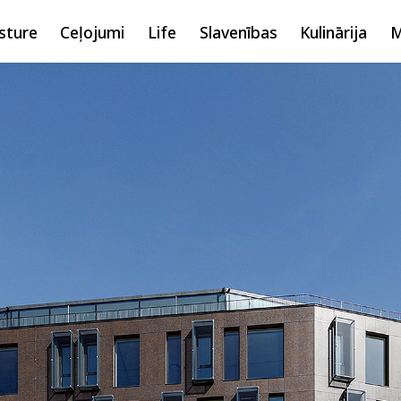
sture
Ceļojumi
Life
Slavenības
Kulinārija