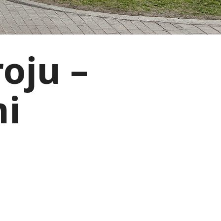
oju –
mi