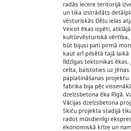
radās iecere teritorijā i
un tika izstrādāts detālp
vēsturiskās Dēļu ielas at
Veicot ēkas izpēti, atklāj
kultūrvēsturiskā vērtība,
būt bijusi pati pirmā mon
kaut arī pilsētā tajā laik
līdzīgas­­­ tektonikas ēkas.
celta, balstoties uz Jēna
paplašināšanas projektu. 
fabrika bija pēc vissenāk
dzelzsbetona ēka Rīgā. Va
Vācijas dzelzsbetona pr
Skiču projekta stadijā ti
radot mūsdienīgi ekspres
ekonomiskā krīze un nama 