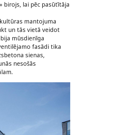
 birojs, lai pēc pasūtītāja
ā kultūras mantojuma
kt un tās vietā veidot
 bija mūsdienīga
entilējamo fasādi tika
zsbetona sienas,
aunās nesošās
ālam.