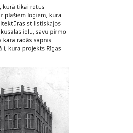
 kurā tikai retus
ar plašiem logiem, kura
tektūras stilistiskajos
u­salas ielu, savu pirmo
s kara radās sapnis
li, kura projekts Rīgas