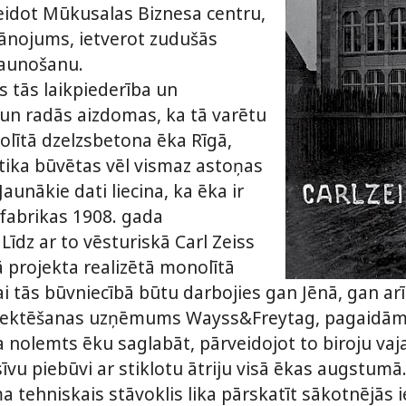
zveidot Mūkusalas Biznesa centru,
lānojums, ietverot zudušās
jaunošanu.
ās tās laikpiederība un
 un radās aizdomas, ka tā varētu
olītā dzelzsbetona ēka Rīgā,
ā tika būvētas vēl vismaz astoņas
 Jaunākie dati liecina, ka ēka ir
s fabrikas 1908. gada
Līdz ar to vēsturiskā Carl Zeiss
ā projekta realizētā monolītā
i tās būvniecībā būtu darbojies gan Jēnā, gan arī 
ojektēšanas uzņēmums Wayss&Freytag, pagaidām 
ka nolemts ēku saglabāt, pārveidojot to biroju vaj
īvu piebūvi ar stiklotu ātriju visā ēkas augstum
tehniskais stāvoklis lika pārskatīt sākotnējās i