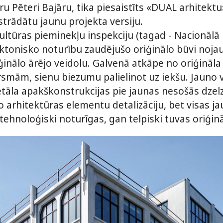
ru Pēteri Bajāru, tika piesaistīts «DUAL arhitektu»
trādātu jaunu projekta versiju.
ultūras pieminekļu inspekciju (tagad - Nacionāl
ktonisko noturību zaudējušo oriģinālo būvi nojau
ģinālo ārējo veidolu. Galvenā atkāpe no oriģināla
smām, sienu biezumu palielinot uz iekšu. Jauno v
etāla apakškonstrukcijas pie jaunas nesošās dzel
o arhitektūras elementu detalizāciju, bet visas j
tehnoloģiski noturīgas, gan telpiski tuvas oriģin