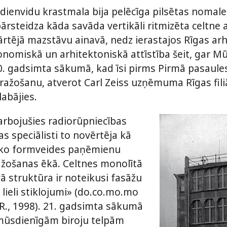
ienvidu krastmala bija pelēcīga pilsētas nomale,
rsteidza kāda savāda vertikāli ritmizēta celtne 
ārtējā mazstāvu ainavā, nedz ierastajos Rīgas arhi
omiskā un arhitektoniskā attīstība šeit, gar Mūk
. gadsimta sākumā, kad īsi pirms Pirmā pasaule
 ražošanu, atverot Carl Zeiss uzņēmuma Rīgas filiā
abājies.
arbojušies radiorūpniecības
 speciālisti to novērtēja kā
sko formveides paņēmienu
žošanas ēkā. Celtnes monolītā
ā struktūra ir noteikusi fasāžu
lieli stiklojumi» (do.co.mo.mo
 R., 1998). 21. gadsimta sākumā
 mūsdienīgām biroju telpām