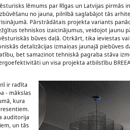
 vēsturisks lēmums par Rīgas un Latvijas pirmās 
uzbūvēšanu no jauna, pilnībā saglabājot tās arhi
risinājumā. Pārstrādātais projekta variants panāca
režģītus tehniskos izaicinājumus, veidojot jaunu 
ēsturiskās būves daļā. Otrkārt, tika ieviestas va
niskās detalizācijas izmaiņas jaunajā piebūves daļ
latību, bet samazinot tehniskā pagraba stāva izm
goefektivitāti un visa projekta atbilstību BREEA
ī ir radīta
pa - mākslas
tumā, kura
eresentiem.
a auditorija
em, un tās