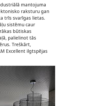
industriālā mantojuma
tektonisko raksturu gan
 trīs svarīgas lietas.
pāļu sistēmu caur
irākas būtiskas
ā, palielinot tās
ērus. Treškārt,
M Excellent ilgtspējas