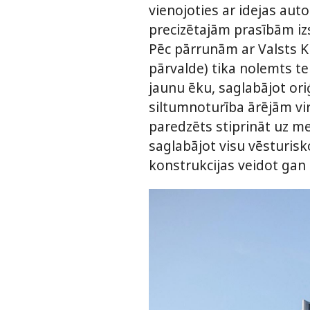
vienojoties ar idejas auto
precizētajām prasībām izs
Pēc pārrunām ar Valsts K
pārvalde) tika nolemts te
jaunu ēku, saglabājot ori
siltumnoturība ārējām vir
paredzēts stiprināt uz m
saglabājot visu vēsturisk
konstrukcijas veidot gan 