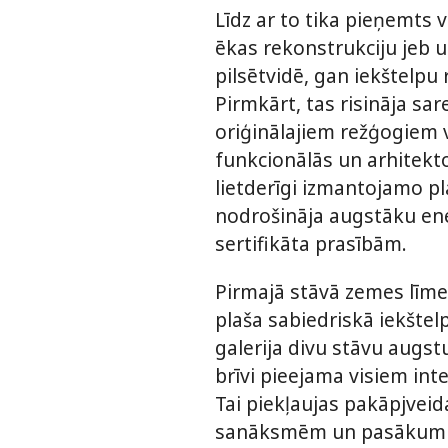
Līdz ar to tika pieņemts
ēkas rekonstrukciju jeb 
pilsētvidē, gan iekštelpu 
Pirmkārt, tas risināja sa
oriģinālajiem režģogiem v
funkcionālās un arhitekto
lietderīgi izmantojamo p
nodrošināja augstāku ener
sertifikāta prasībām.
Pirmajā stāvā zemes līmen
plaša sabiedriskā iekštel
galerija divu stāvu augs
brīvi pieejama visiem int
Tai piekļaujas pakāpjveid
sanāksmēm un pasākumi