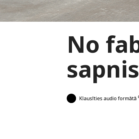
No fab
sapnis
Klausīties audio formātā