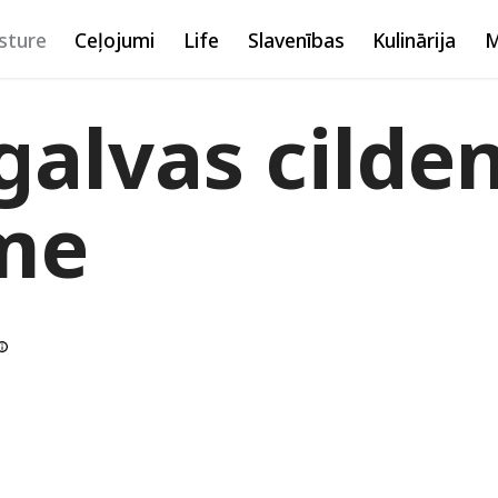
sture
Ceļojumi
Life
Slavenības
Kulinārija
alvas cilde
sme