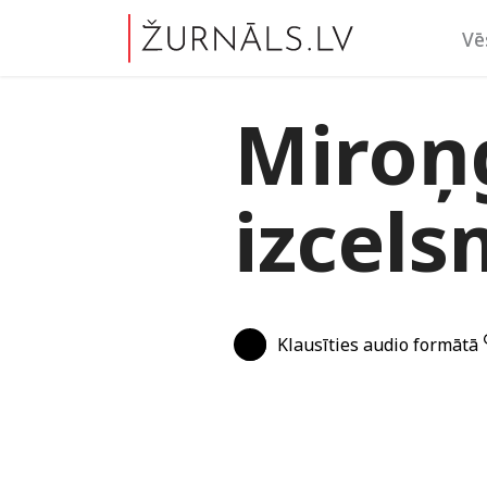
Vē
Miroņg
izcel
Klausīties audio formātā