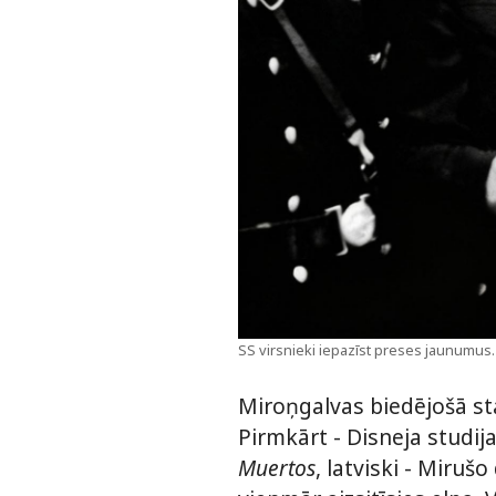
SS virsnieki iepazīst preses jaunumus.
Miroņgalvas biedējošā sta
Pirmkārt - Disneja studij
Muertos
, latviski - Miruš