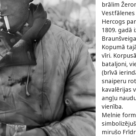
brālim Žero
Vestfālenes 
Hercogs par 
1809. gadā i
Braunšveiga
Kopumā tajā
vīri. Korpusā
bataljoni, v
(brīvā ierind
snaiperu ro
kavalērijas 
angļu naudu,
vienība.
Melnie forma
simbolizējuš
mirušo Frīdr