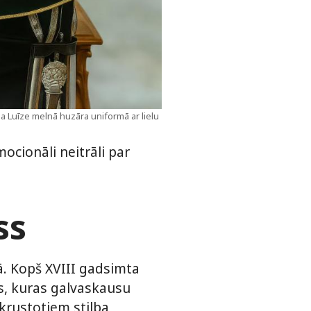
ja Luīze melnā huzāra uniformā ar lielu
ocionāli neitrāli par
ss
. Kopš XVIII gadsimta
bas, kuras galvaskausu
akrustotiem stilba