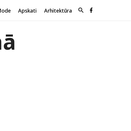
search
Mode
Apskati
Arhitektūra
nā