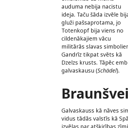
auduma nebija nacistu
ideja. Taču šāda izvēle bij
gluži pašsaprotama, jo
Totenkopf bija viens no
cildenākajiem vācu
militārās slavas simbolie
Gandrīz tikpat svēts kā
Dzelzs krusts. Tāpēc embl
galvaskausu (
Schädel
).
Braunšvei
Galvaskauss kā nāves si
vidus tādās valstīs kā Spā
izvēlas par atšķirības zīm