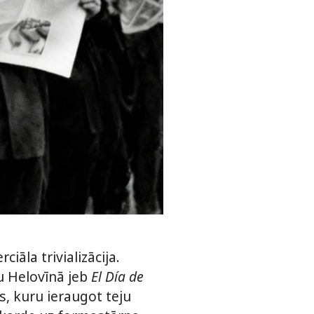
āla trivializācija.
u Helovīnā jeb
El Día de
ts, kuru ieraugot teju