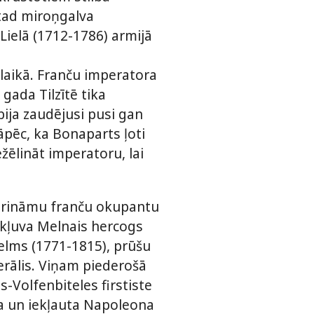
o tad miroņgalva
 Lielā (1712-1786) armijā
laikā. Franču imperatora
 gada Tilzītē tika
bija zaudējusi pusi gan
 tāpēc, ka Bonaparts ļoti
ežēlināt imperatoru, lai
erināmu franču okupantu
 kļuva Melnais hercogs
helms (1771-1815), prūšu
erālis. Viņam piederošā
-Volfenbiteles firstiste
a un iekļauta Napoleona