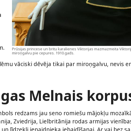
a
m.
Prūsijas princese un britu karalienes Viktorijas mazmazmeita Viktori
miroņgalvu pie cepures. 1910.gads.
ēmu vāciski dēvēja tikai par miroņgalvu, nevis em
gas Melnais korpu
mbols redzams jau seno romiešu mājokļu mozaīkā
nija, Zviedrija, Lielbritānija rodas armijas vienī
i un līdzekli ienaidnieka iebaidīšanai. Ar vai bez s