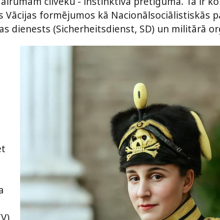
 Vairumam cilvēku - instinktīvā pretīgumā. Tā ir 
s Vācijas formējumos kā Nacionālsociālistiskās p
bas dienests (Sicherheitsdienst, SD) un militārā or
ā
ēt
a
V)