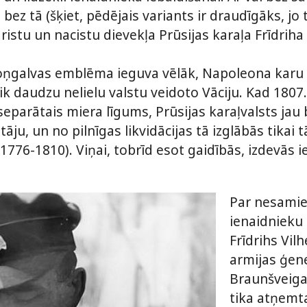
 bez tā (šķiet, pēdējais variants ir draudīgāks, j
ristu un nacistu dievekļa Prūsijas karaļa Frīdriha
oņgalvas emblēma ieguva vēlāk, Napoleona karu 
aik daudzu nelielu valstu veidoto Vāciju. Kad 1807.
separātais miera līgums, Prūsijas karaļvalsts jau 
otāju, un no pilnīgas likvidācijas tā izglābās tikai
 (1776-1810). Viņai, tobrīd esot gaidībās, izdevās i
Par nesami
ienaidnieku
Frīdrihs Vil
armijas ģen
Braunšveigas
tika atņemt