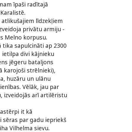
mam īpaši radītajā
Karalistē.
atlikušajiem līdzekļiem
zveidoja privātu armiju -
s Melno korpusu.
 tika sapulcināti ap 2300
 ietilpa divi kājnieku
iens jēgeru bataljons
ā karojoši strēlnieki),
ta, huzāru un ulānu
vienības. Vēlāk, jau par
 izveidojās arī artilēristu
stērpi it kā
i sēras par gadu iepriekš
iha Vilhelma sievu.