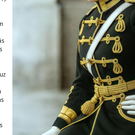
ām
ās
s
 uz
m
ns
s