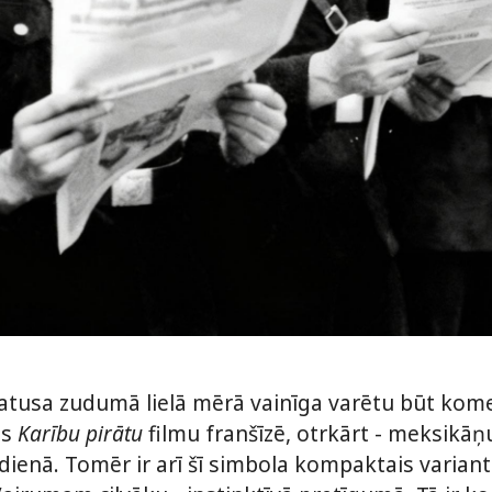
tusa zudumā lielā mērā vainīga varētu būt komerci
as
Karību pirātu
filmu franšīzē, otrkārt - meksikāņ
o dienā. Tomēr ir arī šī simbola kompaktais varian