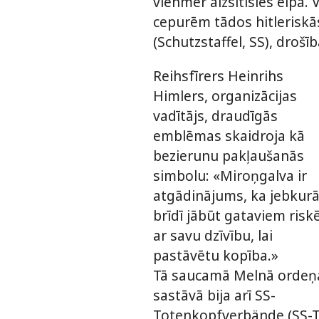
vienmēr aizsitīsies elpa.
cepurēm tādos hitleriskā
(Schutzstaffel, SS), drošī
Reihsfīrers Heinrihs
Himlers, organizācijas
vadītājs, draudīgās
emblēmas skaidroja kā
bezierunu pakļaušanās
simbolu: «Miroņgalva ir
atgādinājums, ka jebkur
brīdī jābūt gataviem risk
ar savu dzīvību, lai
pastāvētu kopība.»
Tā saucamā Melnā ordeņ
sastāvā bija arī SS-
Totenkopfverbände (SS-T