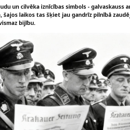
udu un cilvēka iznīcības simbols - galvaskauss a
, šajos laikos tas šķiet jau gandrīz pilnībā zaudē
vismaz bijību.