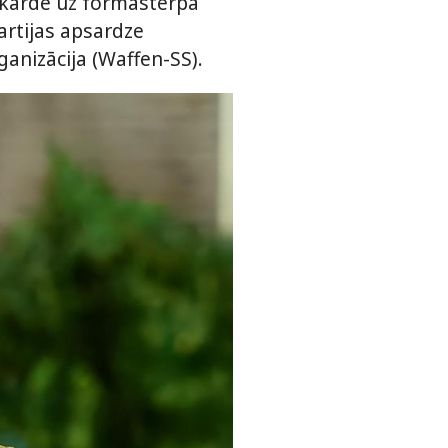
kokarde uz formastērpa
artijas apsardze
ganizācija (Waffen-SS).