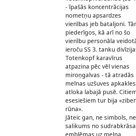
- īpašās koncentrācijas
nometņu apsardzes
vienības jeb bataljoni. T
piederīgos, kā arī no šo
vienību personāla veidot
ieroču SS 3. tanku divīzija
Totenkopf karavīrus
atpazina pēc vēl vienas
miroņgalvas - tā atradās
melnas uzšuves apkakles
atloka labajā pusē. Citie
esesiešiem tur bija «zibe
rūna».
Jāteic gan, ne simbols, ne
salikums no sudrabkrāsa
emblēmas uz melna