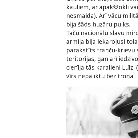
kauliem, ar apakšžokli vai
nesmaida). Arī vācu militā
bija šāds huzāru pulks.
Taču nacionālu slavu mir
armija bija iekarojusi tol
parakstīts franču-krievu 
teritorijas, gan arī iedzīv
cienīja tās karalieni Luīzi
vīrs nepaliktu bez troņa.