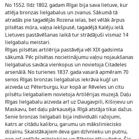
No 1552. līdz 1802. gadam Rīgai bija sava lietuve, kur
atlēja bronzas lielgabalus un zvanus. Sākumā tā
atradās pie tagadējās Rozena ielas, bet vēlāk ārpus
pilsētas mūra, vaļņa iekšpusē, tagadējā Kalēju ielā.
Lietuves pastāvēšanas laikā tur strādājuši vismaz 14
lielgabalu meistari.
Rīgas pilsētas artilērija pastāvēja vēl XIX gadsimta
sākumā. Pēc pilsētas nocietinājumu vaļņu nojaukšanas
lielgabalus savāca vienkopus un novietoja Citadeles
arsenālā. No turienes 1837. gada vasarā apmēram 70
senos Rīgas bronzas lielgabalus iekrāva kuģī un
aizveda uz Pēterburgu, kur kopā ar Rēveles un citu
pilsētu lielgabaliem novietoja Artilērijas muzejā. Daļu
Rīgas lielgabalu aizveda arī uz Daugavpili, Kišiņevu un
Maskavu, bet daļu pārkausēja. Rīgā atstāja tikai dažus.
Senie bronzas lielgabali bija individuāli ražojumi,
katrs ar citādu kalibru, garumu un māksliniecisko
dizainu. Skaistākajiem deva gan dzīvnieku un putnu,