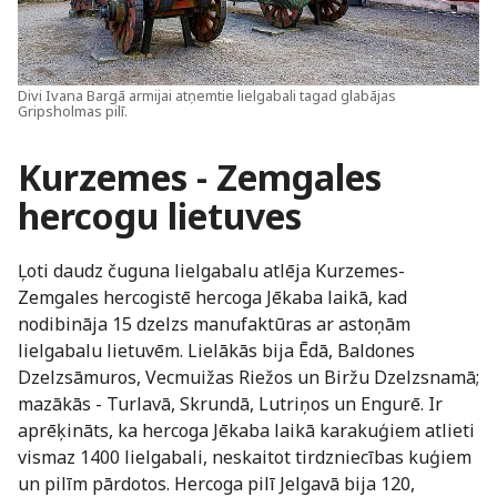
Divi Ivana Bargā armijai atņemtie lielgabali tagad glabājas
Gripsholmas pilī.
Kurzemes - Zemgales
hercogu lietuves
Ļoti daudz čuguna lielgabalu atlēja Kurzemes-
Zemgales hercogistē hercoga Jēkaba laikā, kad
nodibināja 15 dzelzs manufaktūras ar astoņām
lielgabalu lietuvēm. Lielākās bija Ēdā, Baldones
Dzelzsāmuros, Vecmuižas Riežos un Biržu Dzelzsnamā;
mazākās - Turlavā, Skrundā, Lutriņos un Engurē. Ir
aprēķināts, ka hercoga Jēkaba laikā karakuģiem atlieti
vismaz 1400 lielgabali, neskaitot tirdzniecības kuģiem
un pilīm pārdotos. Hercoga pilī Jelgavā bija 120,