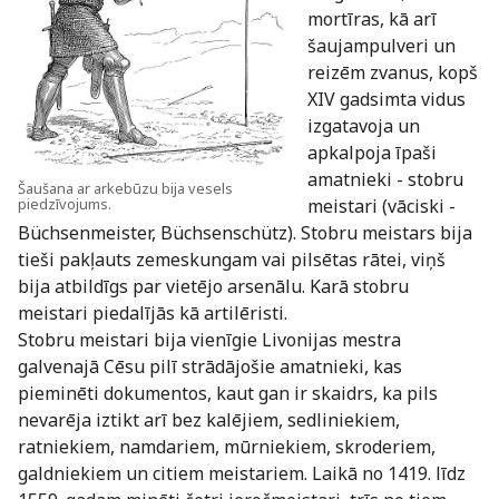
mortīras, kā arī
šaujampulveri un
reizēm zvanus, kopš
XIV gadsimta vidus
izgatavoja un
apkalpoja īpaši
amatnieki - stobru
Šaušana ar arkebūzu bija vesels
piedzīvojums.
meistari (vāciski -
Büchsenmeister, Büchsenschütz). Stobru meistars bija
tieši pakļauts zemeskungam vai pilsētas rātei, viņš
bija atbildīgs par vietējo arsenālu. Karā stobru
meistari piedalījās kā artilēristi.
Stobru meistari bija vienīgie Livonijas mestra
galvenajā Cēsu pilī strādājošie amatnieki, kas
pieminēti dokumentos, kaut gan ir skaidrs, ka pils
nevarēja iztikt arī bez kalējiem, sedliniekiem,
ratniekiem, namdariem, mūrniekiem, skroderiem,
galdniekiem un citiem meistariem. Laikā no 1419. līdz