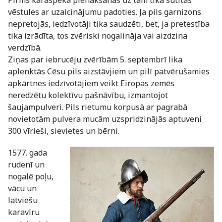
vēstules ar uzaicinājumu padoties. Ja pils garnizons
nepretojās, iedzīvotāji tika saudzēti, bet, ja pretestība
tika izrādīta, tos zvēriski nogalināja vai aizdzina
verdzībā.
Ziņas par iebrucēju zvērībām 5. septembrī lika
aplenktās Cēsu pils aizstāvjiem un pilī patvērušamies
apkārtnes iedzīvotājiem veikt Eiropas zemēs
neredzētu kolektīvu pašnāvību, izmantojot
šaujampulveri. Pils rietumu korpusā ar pagrabā
novietotām pulvera mucām uzspridzinājās aptuveni
300 vīrieši, sievietes un bērni.
1577. gada
rudenī un
nogalē poļu,
vācu un
latviešu
karavīru