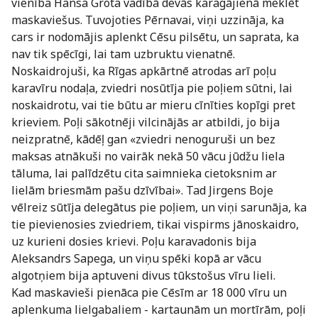
vienība Hansa Grota vadībā devās karagājienā meklēt
maskaviešus. Tuvojoties Pērnavai, viņi uzzināja, ka
cars ir nodomājis aplenkt Cēsu pilsētu, un saprata, ka
nav tik spēcīgi, lai tam uzbruktu vienatnē.
Noskaidrojuši, ka Rīgas apkārtnē atrodas arī poļu
karavīru nodaļa, zviedri nosūtīja pie poļiem sūtni, lai
noskaidrotu, vai tie būtu ar mieru cīnīties kopīgi pret
krieviem. Poļi sākotnēji vilcinājās ar atbildi, jo bija
neizpratnē, kādēļ gan «zviedri nenoguruši un bez
maksas atnākuši no vairāk nekā 50 vācu jūdžu liela
tāluma, lai palīdzētu cita saimnieka cietoksnim ar
lielām briesmām pašu dzīvībai». Tad Jirgens Boje
vēlreiz sūtīja delegātus pie poļiem, un viņi sarunāja, ka
tie pievienosies zviedriem, tikai vispirms jānoskaidro,
uz kurieni dosies krievi. Poļu karavadonis bija
Aleksandrs Sapega, un viņu spēki kopā ar vācu
algotņiem bija aptuveni divus tūkstošus vīru lieli.
Kad maskavieši pienāca pie Cēsīm ar 18 000 vīru un
aplenkuma lielgabaliem - kartaunām un mortīrām, poļi