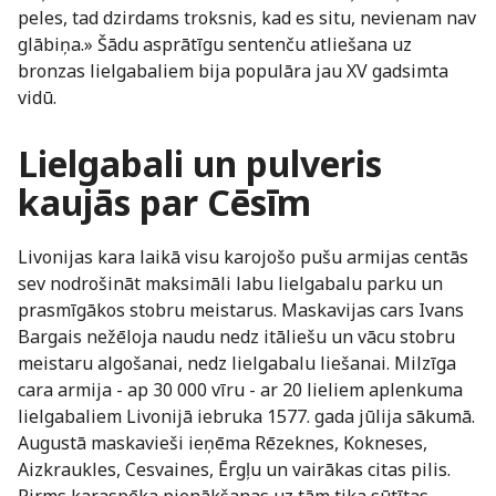
peles, tad dzirdams troksnis, kad es situ, nevienam nav
glābiņa.» Šādu asprātīgu sentenču atliešana uz
bronzas lielgabaliem bija populāra jau XV gadsimta
vidū.
Lielgabali un pulveris
kaujās par Cēsīm
Livonijas kara laikā visu karojošo pušu armijas centās
sev nodrošināt maksimāli labu lielgabalu parku un
prasmīgākos stobru meistarus. Maskavijas cars Ivans
Bargais nežēloja naudu nedz itāliešu un vācu stobru
meistaru algošanai, nedz lielgabalu liešanai. Milzīga
cara armija - ap 30 000 vīru - ar 20 lieliem aplenkuma
lielgabaliem Livonijā iebruka 1577. gada jūlija sākumā.
Augustā maskavieši ieņēma Rēzeknes, Kokneses,
Aizkraukles, Cesvaines, Ērgļu un vairākas citas pilis.
Pirms karaspēka pienākšanas uz tām tika sūtītas