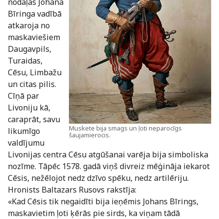
nodaļas Johana
Bīringa vadībā
atkaroja no
maskaviešiem
Daugavpils,
Turaidas,
Cēsu, Limbažu
un citas pilis.
Cīņā par
Livoniju kā,
caraprāt, savu
Muskete bija smags un ļoti neparocīgs
likumīgo
šaujamierocis.
valdījumu
Livonijas centra Cēsu atgūšanai varēja bija simboliska
nozīme. Tāpēc 1578. gadā viņš divreiz mēģināja iekarot
Cēsis, nežēlojot nedz dzīvo spēku, nedz artilēriju.
Hronists Baltazars Rusovs rakstīja:
«Kad Cēsis tik negaidīti bija ieņēmis Johans Bīrings,
maskavietim ļoti ķērās pie sirds, ka viņam tādā