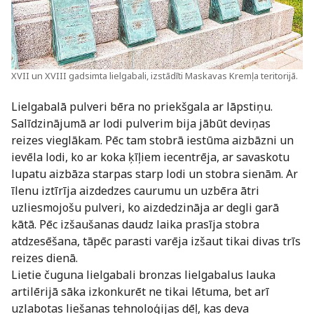
XVII un XVIII gadsimta lielgabali, izstādīti Maskavas Kremļa teritorijā.
Lielgabalā pulveri bēra no priekšgala ar lāpstiņu.
Salīdzinājumā ar lodi pulverim bija jābūt deviņas
reizes vieglākam. Pēc tam stobrā iestūma aizbāzni un
ievēla lodi, ko ar koka ķīļiem iecentrēja, ar savaskotu
lupatu aizbāza starpas starp lodi un stobra sienām. Ar
īlenu iztīrīja aizdedzes caurumu un uzbēra ātri
uzliesmojošu pulveri, ko aizdedzināja ar degli garā
kātā. Pēc izšaušanas daudz laika prasīja stobra
atdzesēšana, tāpēc parasti varēja izšaut tikai divas trīs
reizes dienā.
Lietie čuguna lielgabali bronzas lielgabalus lauka
artilērijā sāka izkonkurēt ne tikai lētuma, bet arī
uzlabotas liešanas tehnoloģijas dēļ, kas deva