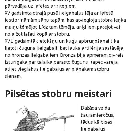
pārvadāja uz lafetes ar riteņiem.
XV gadsimta otrajā pusē lielgabalus lēja ar lafetē
iestiprināmām sānu tapām, kas atviegloja stobra leņķa
maiņu tēmējot. Līdz tam tēmēja, ar ķīļiem paceļot vai
nolaižot lafeti kopā ar stobru.
XVII gadsimtā cietokšņu un kuģu apbruņošanai tika
lietoti čuguna lielgabali, bet lauka artilērija sastāvēja
no bronzas lielgabaliem. Bronza bija apmēram divreiz
izturīgāka par tālaika parasto čugunu, tāpēc varēja
atliet vieglākus lielgabalus ar plānākām stobru
sienām.
Pilsētas stobru meistari
Dažāda veida
šaujamieročus,
tādus kā bises,
lielgabalus,