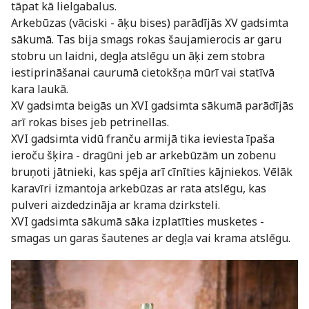
tāpat kā lielgabalus.
Arkebūzas (vāciski - āķu bises) parādījās XV gadsimta
sākumā. Tas bija smags rokas šaujamierocis ar garu
stobru un laidni, degļa atslēgu un āķi zem stobra
iestiprināšanai caurumā cietokšņa mūrī vai statīvā
kara laukā.
XV gadsimta beigās un XVI gadsimta sākumā parādījās
arī rokas bises jeb petrinellas.
XVI gadsimta vidū franču armijā tika ieviesta īpaša
ieroču šķira - dragūni jeb ar arkebūzām un zobenu
bruņoti jātnieki, kas spēja arī cīnīties kājniekos. Vēlāk
karavīri izmantoja arkebūzas ar rata atslēgu, kas
pulveri aizdedzināja ar krama dzirksteli.
XVI gadsimta sākumā sāka izplatīties musketes -
smagas un garas šautenes ar degļa vai krama atslēgu.