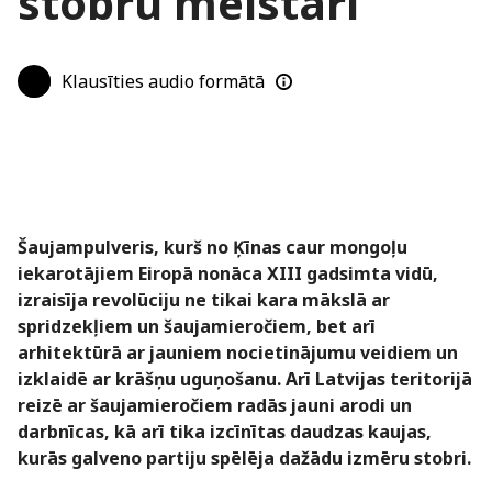
stobru meistari
Klausīties audio formātā
Šaujampulveris, kurš no Ķīnas caur mongoļu
iekarotājiem Eiropā nonāca XIII gadsimta vidū,
izraisīja revolūciju ne tikai kara mākslā ar
spridzekļiem un šaujamieročiem, bet arī
arhitektūrā ar jauniem nocietinājumu veidiem un
izklaidē ar krāšņu uguņošanu. Arī Latvijas teritorijā
reizē ar šaujamieročiem radās jauni arodi un
darbnīcas, kā arī tika izcīnītas daudzas kaujas,
kurās galveno partiju spēlēja dažādu izmēru stobri.