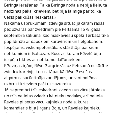
Bīringa ierašanās. Tā kā Bīringa nodaļa nebija liela, tā
nedzinās pakaļ krieviem, bet bija laimīga par to, ka
Cēsis palikušas neskartas.»
Nākamā uzbrukumam izdevīgā situācija caram radās
pēc uzvaras pār zviedriem pie Peltsamā 1578. gada
septembra sākumā, kad maskaviešu spēki Tērbatā tika
papildināti ar daudziem karavīriem un lielgabaliem.
Iespējams, viskompetentākais stāstītājs par šiem
notikumiem ir Baltazars Rusovs, kuram Rēvelē bija
iespēja tikties ar notikumu dalībniekiem.
Pēc viņa ziņām, Rēvelē atgriezās uz Peltsamā nosūtītie
zviedru kareivji, kurus, tāpat kā Rēvelē esošos
algotņus, sarūgtināja zaudējums, un viņi nolēma
uzbrukt krieviem paši uz savu roku.
16. septembrī trīs eskadroni zviedru un vācu jātnieku
un trīs nelielas zviedru kājnieku nodaļas, arī neliela
Rēveles pilsētas vācu kājnieku nodaļa, kuras
komandieris bija Jirgens Boje, un Rēveles kājnieku