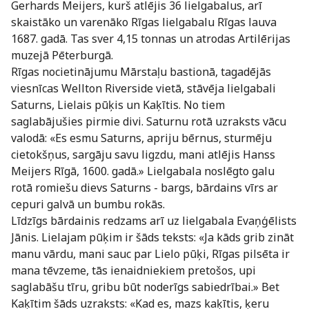
Gerhards Meijers, kurš atlējis 36 lielgabalus, arī
skaistāko un varenāko Rīgas lielgabalu Rīgas lauva
1687. gadā. Tas sver 4,15 tonnas un atrodas Artilērijas
muzejā Pēterburgā.
Rīgas nocietinājumu Mārstaļu bastionā, tagadējās
viesnīcas Wellton Riverside vietā, stāvēja lielgabali
Saturns, Lielais pūķis un Kaķītis. No tiem
saglabājušies pirmie divi. Saturnu rotā uzraksts vācu
valodā: «Es esmu Saturns, apriju bērnus, sturmēju
cietokšņus, sargāju savu ligzdu, mani atlējis Hanss
Meijers Rīgā, 1600. gadā.» Lielgabala noslēgto galu
rotā romiešu dievs Saturns - bargs, bārdains vīrs ar
cepuri galvā un bumbu rokās.
Līdzīgs bārdainis redzams arī uz lielgabala Evaņģēlists
Jānis. Lielajam pūķim ir šāds teksts: «Ja kāds grib zināt
manu vārdu, mani sauc par Lielo pūķi, Rīgas pilsēta ir
mana tēvzeme, tās ienaidniekiem pretošos, upi
saglabāšu tīru, gribu būt noderīgs sabiedrībai.» Bet
Kaķītim šāds uzraksts: «Kad es, mazs kaķītis, ķeru