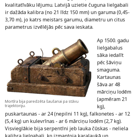
kvalitatīvāku lējumu. Latvijā uzietie čuguna lielgabali
ir dažāda kalibra (no 21 līdz 150 mm) un garuma (0,45-
3,70 m), jo katrs meistars garumu, diametru un citus
parametrus izvēlējās pēc sava ieskata.
Ap 1500. gadu
lielgabalus
sāka iedalīt
pēc šāviņu
smaguma.
Kartaunas
šāva ar 48
mārciņu lodēm
(apmēram 21
Mortīra bija paredzēta šaušanai pa stāvu
trajektoriju.
kg),
puskartaunas - ar 24 (nepilni 11 kg), falkonetes - ar 12
(5,4 kg) un kulevrīnas - ar 6 mārciņu lodēm (2,7 kg).
Visvieglākie bija serpentīni jeb lauka čūskas - neliela
kalibra lielgabali, ko izmantoja karalaukā un