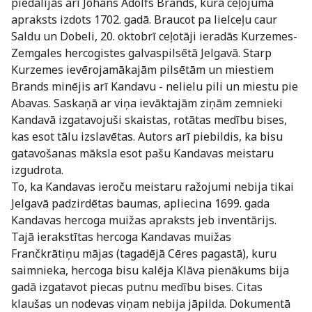
piedalījās arī Johans Ādolfs Brands, kura ceļojuma
apraksts izdots 1702. gadā. Braucot pa lielceļu caur
Saldu un Dobeli, 20. oktobrī ceļotāji ieradās Kurzemes-
Zemgales hercogistes galvaspilsētā Jelgavā. Starp
Kurzemes ievērojamākajām pilsētām un miestiem
Brands minējis arī Kandavu - nelielu pili un miestu pie
Abavas. Saskaņā ar viņa ievāktajām ziņām zemnieki
Kandavā izgatavojuši skaistas, rotātas medību bises,
kas esot tālu izslavētas. Autors arī piebildis, ka bisu
gatavošanas māksla esot pašu Kandavas meistaru
izgudrota.
To, ka Kandavas ieroču meistaru ražojumi nebija tikai
Jelgavā padzirdētas baumas, apliecina 1699. gada
Kandavas hercoga muižas apraksts jeb inventārijs.
Tajā ierakstītas hercoga Kandavas muižas
Frančkrātiņu mājas (tagadējā Cēres pagastā), kuru
saimnieka, hercoga bisu kalēja Klāva pienākums bija
gadā izgatavot piecas putnu medību bises. Citas
klaušas un nodevas viņam nebija jāpilda. Dokumentā