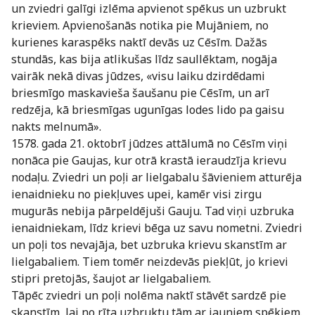
un zviedri galīgi izlēma apvienot spēkus un uzbrukt
krieviem. Apvienošanās notika pie Mujāniem, no
kurienes karaspēks naktī devās uz Cēsīm. Dažās
stundās, kas bija atlikušas līdz saullēktam, nogāja
vairāk nekā divas jūdzes, «visu laiku dzirdēdami
briesmīgo maskavieša šaušanu pie Cēsīm, un arī
redzēja, kā briesmīgas ugunīgas lodes lido pa gaisu
nakts melnumā».
1578. gada 21. oktobrī jūdzes attālumā no Cēsīm viņi
nonāca pie Gaujas, kur otrā krastā ieraudzīja krievu
nodaļu. Zviedri un poļi ar lielgabalu šāvieniem atturēja
ienaidnieku no piekļuves upei, kamēr visi zirgu
mugurās nebija pārpeldējuši Gauju. Tad viņi uzbruka
ienaidniekam, līdz krievi bēga uz savu nometni. Zviedri
un poļi tos nevajāja, bet uzbruka krievu skanstīm ar
lielgabaliem. Tiem tomēr neizdevās piekļūt, jo krievi
stipri pretojās, šaujot ar lielgabaliem.
Tāpēc zviedri un poļi nolēma naktī stāvēt sardzē pie
skanstīm, lai no rīta uzbruktu tām ar jauniem spēkiem.