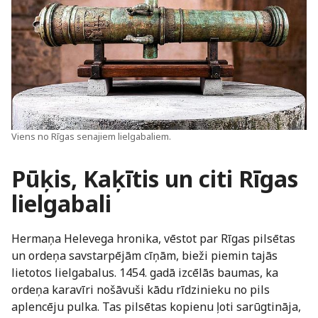
Viens no Rīgas senajiem lielgabaliem.
Pūķis, Kaķītis un citi
Rīgas
lielgabali
Hermaņa Helevega hronika, vēstot par Rīgas pilsētas
un ordeņa savstarpējām cīņām, bieži piemin tajās
lietotos lielgabalus. 1454. gadā izcēlās baumas, ka
ordeņa karavīri nošāvuši kādu rīdzinieku no pils
aplencēju pulka. Tas pilsētas kopienu ļoti sarūgtināja,