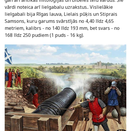
gan arī antīkās mitoloģijas un Bībeles tēlu vārdus. Šie
vārdi noteica arī lielgabalu uzrakstus.. Vislielākie
lielgabali bija Rīgas lauva, Lielais pūķis un Stiprais
Samsons, kuru garums svārstījās no 4,40 līdz 4,65
metriem, kalibrs - no 140 līdz 193 mm, bet svars - no
168 līdz 250 pudiem (1 puds - 16 kg).