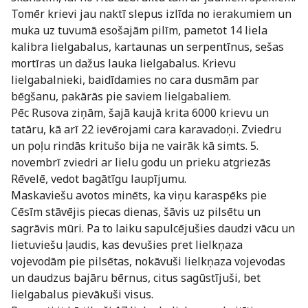
Tomēr krievi jau naktī slepus izlīda no ierakumiem un
muka uz tuvumā esošajām pilīm, pametot 14 liela
kalibra lielgabalus, kartaunas un serpentīnus, sešas
mortīras un dažus lauka lielgabalus. Krievu
lielgabalnieki, baidīdamies no cara dusmām par
bēgšanu, pakārās pie saviem lielgabaliem.
Pēc Rusova ziņām, šajā kaujā krita 6000 krievu un
tatāru, kā arī 22 ievērojami cara karavadoņi. Zviedru
un poļu rindās kritušo bija ne vairāk kā simts. 5.
novembrī zviedri ar lielu godu un prieku atgriezās
Rēvelē, vedot bagātīgu laupījumu.
Maskaviešu avotos minēts, ka viņu karaspēks pie
Cēsīm stāvējis piecas dienas, šāvis uz pilsētu un
sagrāvis mūri. Pa to laiku sapulcējušies daudzi vācu un
lietuviešu ļaudis, kas devušies pret lielkņaza
vojevodām pie pilsētas, nokāvuši lielkņaza vojevodas
un daudzus bajāru bērnus, citus sagūstījuši, bet
lielgabalus pievākuši visus.