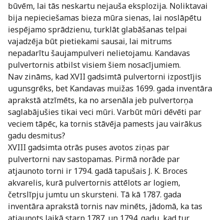
būvēm, lai tās neskartu nejauša eksplozija. Noliktavai
bija nepieciešamas bieza mūra sienas, lai noslāpētu
iespējamo sprādzienu, turklāt glabāšanas telpai
vajadzēja būt pietiekami sausai, lai mitrums
nepadarītu šaujampulveri nelietojamu. Kandavas
pulvertornis atbilst visiem šiem nosacījumiem.
Nav zināms, kad XVII gadsimtā pulvertorni izpostījis
ugunsgrēks, bet Kandavas muižas 1699. gada inventāra
aprakstā atzīmēts, ka no arsenāla jeb pulvertorņa
saglabājušies tikai veci mūri. Varbūt mūri dēvēti par
veciem tāpēc, ka tornis stāvēja pamests jau vairākus
gadu desmitus?
XVIII gadsimta otrās puses avotos ziņas par
pulvertorni nav sastopamas. Pirmā norāde par
atjaunoto torni ir 1794. gadā tapušais J. K. Broces
akvarelis, kurā pulvertornis attēlots ar logiem,
četrslīpju jumtu un skursteni. Tā kā 1787. gada
inventāra aprakstā tornis nav minēts, jādomā, ka tas
atjaunots laikā starp 1787. un 1794. gadu, kad tur