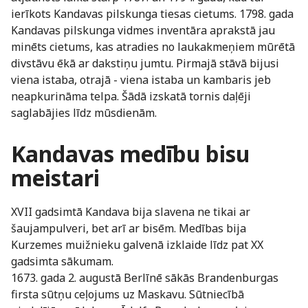
ierīkots Kandavas pilskunga tiesas cietums. 1798. gada
Kandavas pilskunga vidmes inventāra aprakstā jau
minēts cietums, kas atradies no laukakmeņiem mūrētā
divstāvu ēkā ar dakstiņu jumtu. Pirmajā stāvā bijusi
viena istaba, otrajā - viena istaba un kambaris jeb
neapkurināma telpa. Šādā izskatā tornis daļēji
saglabājies līdz mūsdienām.
Kandavas medību bisu
meistari
XVII gadsimtā Kandava bija slavena ne tikai ar
šaujampulveri, bet arī ar bisēm. Medības bija
Kurzemes muižnieku galvenā izklaide līdz pat XX
gadsimta sākumam.
1673. gada 2. augustā Berlīnē sākās Brandenburgas
firsta sūtņu ceļojums uz Maskavu. Sūtniecībā