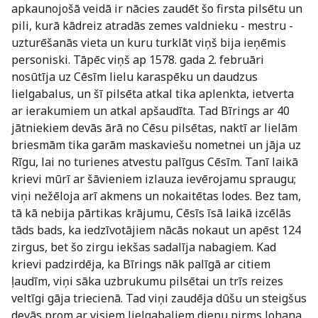
apkaunojošā veidā ir nācies zaudēt šo firsta pilsētu un
pili, kurā kādreiz atradās zemes valdnieku - mestru -
uzturēšanās vieta un kuru turklāt viņš bija ieņēmis
personiski. Tāpēc viņš ap 1578. gada 2. februāri
nosūtīja uz Cēsīm lielu karaspēku un daudzus
lielgabalus, un šī pilsēta atkal tika aplenkta, ietverta
ar ierakumiem un atkal apšaudīta. Tad Bīrings ar 40
jātniekiem devās ārā no Cēsu pilsētas, naktī ar lielām
briesmām tika garām maskaviešu nometnei un jāja uz
Rīgu, lai no turienes atvestu palīgus Cēsīm. Tanī laikā
krievi mūrī ar šāvieniem izlauza ievērojamu spraugu;
viņi nežēloja arī akmens un nokaitētas lodes. Bez tam,
tā kā nebija pārtikas krājumu, Cēsīs īsā laikā izcēlās
tāds bads, ka iedzīvotājiem nācās nokaut un apēst 124
zirgus, bet šo zirgu iekšas sadalīja nabagiem. Kad
krievi padzirdēja, ka Bīrings nāk palīgā ar citiem
ļaudīm, viņi sāka uzbrukumu pilsētai un trīs reizes
veltīgi gāja triecienā. Tad viņi zaudēja dūšu un steigšus
devās prom ar visiem lielgabaliem dienu pirms Johana