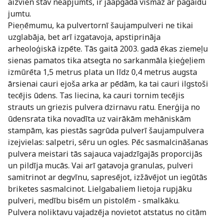
aizvien stāv neapjumts, ir jāapgādā vismaz ar pagaidu
jumtu.
Pieņēmumu, ka pulvertornī šaujampulveri ne tikai
uzglabāja, bet arī izgatavoja, apstiprināja
arheoloģiskā izpēte. Tās gaitā 2003. gadā ēkas ziemeļu
sienas pamatos tika atsegta no sarkanmāla ķieģeļiem
izmūrēta 1,5 metrus plata un līdz 0,4 metrus augsta
ārsienai cauri ejoša arka ar pēdām, ka tai cauri ilgstoši
tecējis ūdens. Tas liecina, ka cauri tornim tecējis
strauts un griezis pulvera dzirnavu ratu. Enerģija no
ūdensrata tika novadīta uz vairākām mehāniskām
stampām, kas piestās sagrūda pulverī šaujampulvera
izejvielas: salpetri, sēru un ogles. Pēc sasmalcināšanas
pulvera meistari tās sajauca vajadzīgajās proporcijās
un pildīja mucās. Vai arī gatavoja granulas, pulveri
samitrinot ar degvīnu, sapresējot, izžāvējot un iegūtās
briketes sasmalcinot. Lielgabaliem lietoja rupjāku
pulveri, medību bisēm un pistolēm - smalkāku.
Pulvera noliktavu vajadzēja novietot atstatus no citām