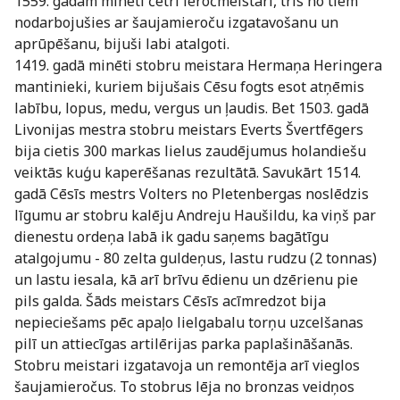
1559. gadam minēti četri ieročmeistari, trīs no tiem
nodarbojušies ar šaujamieroču izgatavošanu un
aprūpēšanu, bijuši labi atalgoti.
1419. gadā minēti stobru meistara Hermaņa Heringera
mantinieki, kuriem bijušais Cēsu fogts esot atņēmis
labību, lopus, medu, vergus un ļaudis. Bet 1503. gadā
Livonijas mestra stobru meistars Everts Švertfēgers
bija cietis 300 markas lielus zaudējumus holandiešu
veiktās kuģu kaperēšanas rezultātā. Savukārt 1514.
gadā Cēsīs mestrs Volters no Pletenbergas noslēdzis
līgumu ar stobru kalēju Andreju Haušildu, ka viņš par
dienestu ordeņa labā ik gadu saņems bagātīgu
atalgojumu - 80 zelta guldeņus, lastu rudzu (2 tonnas)
un lastu iesala, kā arī brīvu ēdienu un dzērienu pie
pils galda. Šāds meistars Cēsīs acīmredzot bija
nepieciešams pēc apaļo lielgabalu torņu uzcelšanas
pilī un attiecīgas artilērijas parka paplašināšanās.
Stobru meistari izgatavoja un remontēja arī vieglos
šaujamieročus. To stobrus lēja no bronzas veidņos