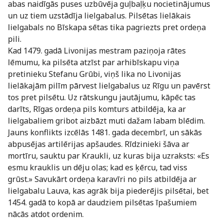
abas naidīgās puses uzbūvēja guļbaļķu nocietinājumus
un uz tiem uzstādīja lielgabalus. Pilsētas lielākais
lielgabals no Bīskapa sētas tika pagriezts pret ordeņa
pili.
Kad 1479. gadā Livonijas mestram paziņoja rātes
lēmumu, ka pilsēta atzīst par arhibīskapu viņa
pretinieku Stefanu Grūbi, viņš lika no Livonijas
lielākajām pilīm pārvest lielgabalus uz Rīgu un pavērst
tos pret pilsētu. Uz rātskungu jautājumu, kāpēc tas
darīts, Rīgas ordeņa pils komturs atbildēja, ka ar
lielgabaliem gribot aizbāzt muti dažam labam blēdim.
Jauns konflikts izcēlās 1481. gada decembrī, un sākās
abpusējas artilērijas apšaudes. Rīdzinieki šāva ar
mortīru, sauktu par Kraukli, uz kuras bija uzraksts: «Es
esmu krauklis un dēju olas; kad es ķērcu, tad viss
grūst.» Savukārt ordeņa karavīri no pils atbildēja ar
lielgabalu Lauva, kas agrāk bija piederējis pilsētai, bet
1454. gadā to kopā ar daudziem pilsētas īpašumiem
nācās atdot ordenim.