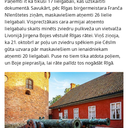
Paņemti it kā tikuši 17 lielgabali, kas uzskaitīti
dokumentā. Savukārt, pēc Rīgas birģermeistara Franča
Nīenštetes ziņām, maskaviešiem atņemti 26 lielie
lielgabali. Visprecīzākais cara armijai atņemto
lielgabalu skaits minēts zviedru pulkveža un vietvalža
Livonijā Jirgena Bojes vēstulē Rīgas rātei. Viņš ziņoja,
ka 21. oktobrī ar poļu un zviedru spēkiem pie Cēsīm
gūta uzvara pār maskaviešiem un ienaidniekam
atņemti 20 lielgabali. Puse no tiem tika atdota poļiem,
un Boje pieprasīja, lai rāte palīdz tos nogādāt Rīgā.