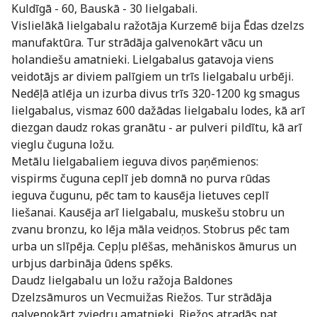
Kuldīgā - 60, Bauskā - 30 lielgabali.
Vislielākā lielgabalu ražotāja Kurzemē bija Ēdas dzelzs
manufaktūra. Tur strādāja galvenokārt vācu un
holandiešu amatnieki. Lielgabalus gatavoja viens
veidotājs ar diviem palīgiem un trīs lielgabalu urbēji.
Nedēļā atlēja un izurba divus trīs 320-1200 kg smagus
lielgabalus, vismaz 600 dažādas lielgabalu lodes, kā arī
diezgan daudz rokas granātu - ar pulveri pildītu, kā arī
vieglu čuguna ložu.
Metālu lielgabaliem ieguva divos paņēmienos:
vispirms čuguna ceplī jeb domnā no purva rūdas
ieguva čugunu, pēc tam to kausēja lietuves ceplī
liešanai. Kausēja arī lielgabalu, muskešu stobru un
zvanu bronzu, ko lēja māla veidņos. Stobrus pēc tam
urba un slīpēja. Cepļu plēšas, mehāniskos āmurus un
urbjus darbināja ūdens spēks.
Daudz lielgabalu un ložu ražoja Baldones
Dzelzsāmuros un Vecmuižas Riežos. Tur strādāja
galvenokārt zviedru amatnieki. Riežos atradās pat