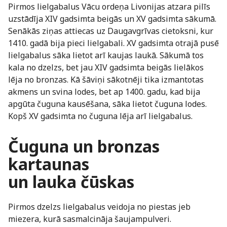
Pirmos lielgabalus Vācu ordeņa Livonijas atzara pilīs
uzstādīja XIV gadsimta beigās un XV gadsimta sākumā.
Senākās ziņas attiecas uz Daugavgrīvas cietoksni, kur
1410. gadā bija pieci lielgabali. XV gadsimta otrajā pusē
lielgabalus sāka lietot arī kaujas laukā. Sākumā tos
kala no dzelzs, bet jau XIV gadsimta beigās lielākos
lēja no bronzas. Kā šāviņi sākotnēji tika izmantotas
akmens un svina lodes, bet ap 1400. gadu, kad bija
apgūta čuguna kausēšana, sāka lietot čuguna lodes.
Kopš XV gadsimta no čuguna lēja arī lielgabalus.
Čuguna un bronzas
kartaunas
un lauka čūskas
Pirmos dzelzs lielgabalus veidoja no piestas jeb
miezera, kurā sasmalcināja šaujampulveri.