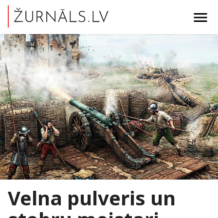
menu
Velna pulveris un