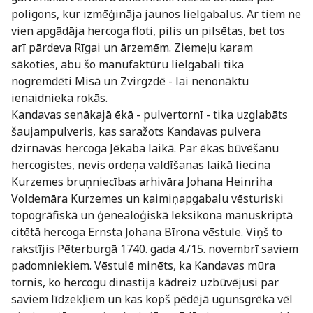
poligons, kur izmēģināja jaunos lielgabalus. Ar tiem ne
vien apgādāja hercoga floti, pilis un pilsētas, bet tos
arī pārdeva Rīgai un ārzemēm. Ziemeļu karam
sākoties, abu šo manufaktūru lielgabali tika
nogremdēti Misā un Zvirgzdē - lai nenonāktu
ienaidnieka rokās.
Kandavas senākajā ēkā - pulvertornī - tika uzglabāts
šaujampulveris, kas saražots Kandavas pulvera
dzirnavās hercoga Jēkaba laikā. Par ēkas būvēšanu
hercogistes, nevis ordeņa valdīšanas laikā liecina
Kurzemes bruņniecības arhivāra Johana Heinriha
Voldemāra Kurzemes un kaimiņapgabalu vēsturiski
topogrāfiskā un ģenealoģiskā leksikona manuskriptā
citētā hercoga Ernsta Johana Bīrona vēstule. Viņš to
rakstījis Pēterburgā 1740. gada 4./15. novembrī saviem
padomniekiem. Vēstulē minēts, ka Kandavas mūra
tornis, ko hercogu dinastija kādreiz uzbūvējusi par
saviem līdzekļiem un kas kopš pēdējā ugunsgrēka vēl