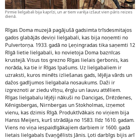
Pirmie lielgabali bija kaprīzi, un ar tiem varēja izšaut vien pāris reizes
dienā.
Rīgas Doma muzejā pagājušā gadsimta trīsdesmitajos
gados glabājās deviņi lielgabali, kas bija noņemti no
Pulvertorņa. 1933. gadā no Ļeņingradas tika saņemti 12
Rīgā lietie lielgabali, ko novietoja Doma baznīcas
krustejā. Visus tos grezno Rīgas lielais ģerbonis, kas
norāda, ka tie ir Rīgas īpašums. Uz lielgabaliem ir
uzraksti, kuros minēts izliešanas gads, lējēja vārds un
dažos gadījumos lielgabala nosaukums. Daži ir
izgreznoti ar ziedu vītņu, ērgļu un lauvu attēliem.
Rīgas lielgabalu lējēji nākuši no Dancigas, Drēzdenes,
Kēnigsbergas, Nirnbergas un Stokholmas, izņemot
vienu, kas dzimis Rīgā. Produktīvākais no viņiem bija
Hanss Meijers, kurš strādāja no 1583. līdz 1610. gadam.
Viens no viņa iespaidīgākajiem darbiem ir 1600. gadā
lietais lielgabals Evaņģēlists Jānis. Ļoti darbīgs bijis arī