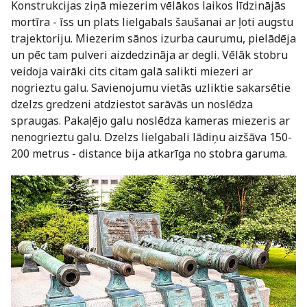
Konstrukcijas ziņā miezerim vēlākos laikos līdzinājās
mortīra - īss un plats lielgabals šaušanai ar ļoti augstu
trajektoriju. Miezerim sānos izurba caurumu, pielādēja
un pēc tam pulveri aizdedzināja ar degli. Vēlāk stobru
veidoja vairāki cits citam galā salikti miezeri ar
nogrieztu galu. Savienojumu vietās uzliktie sakarsētie
dzelzs gredzeni atdziestot sarāvās un noslēdza
spraugas. Pakaļējo galu noslēdza kameras miezeris ar
nenogrieztu galu. Dzelzs lielgabali lādiņu aizšāva 150-
200 metrus - distance bija atkarīga no stobra garuma.