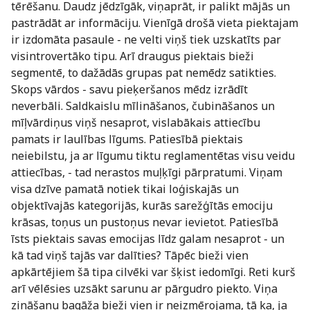
tērēšanu. Daudz jēdzīgāk, viņaprāt, ir palikt mājās un
pastrādāt ar informāciju. Vienīgā drošā vieta piektajam
ir izdomāta pasaule - ne velti viņš tiek uzskatīts par
visintrovertāko tipu. Arī draugus piektais bieži
segmentē, to dažādās grupas pat nemēdz satikties.
Skops vārdos - savu pieķeršanos mēdz izrādīt
neverbāli. Saldkaislu mīlināšanos, čubināšanos un
mīļvārdiņus viņš nesaprot, vislabākais attiecību
pamats ir laulības līgums. Patiesībā piektais
neiebilstu, ja ar līgumu tiktu reglamentētas visu veidu
attiecības, - tad nerastos muļķīgi pārpratumi. Viņam
visa dzīve pamatā notiek tikai loģiskajās un
objektīvajās kategorijās, kurās sarežģītās emociju
krāsas, toņus un pustoņus nevar ievietot. Patiesībā
īsts piektais savas emocijas līdz galam nesaprot - un
kā tad viņš tajās var dalīties? Tāpēc bieži vien
apkārtējiem šā tipa cilvēki var šķist iedomīgi. Reti kurš
arī vēlēsies uzsākt sarunu ar pārgudro piekto. Viņa
zināšanu bagāža bieži vien ir neizmērojama, tā ka, ja