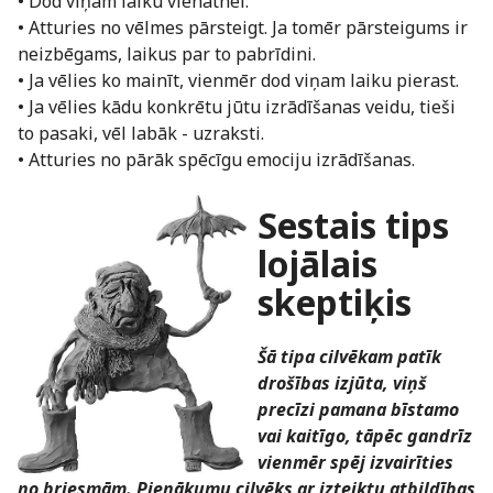
• Dod viņam laiku vienatnei.
• Atturies no vēlmes pārsteigt. Ja tomēr pārsteigums ir
neizbēgams, laikus par to pabrīdini.
• Ja vēlies ko mainīt, vienmēr dod viņam laiku pierast.
• Ja vēlies kādu konkrētu jūtu izrādīšanas veidu, tieši
to pasaki, vēl labāk - uzraksti.
• Atturies no pārāk spēcīgu emociju izrādīšanas.
Sestais tips
lojālais
skeptiķis
Šā tipa cilvēkam patīk
drošības izjūta, viņš
precīzi pamana bīstamo
vai kaitīgo, tāpēc gandrīz
vienmēr spēj izvairīties
no briesmām. Pienākumu cilvēks ar izteiktu atbildības