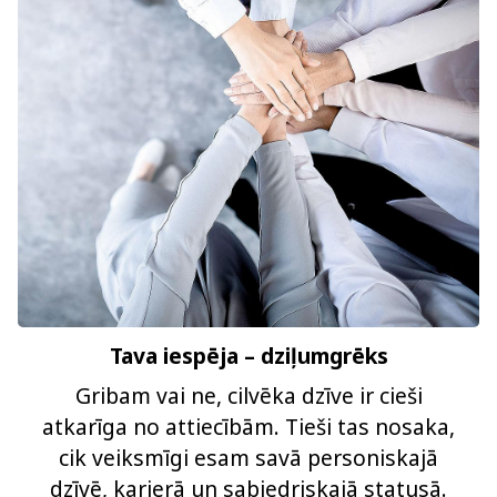
Tava iespēja – dziļumgrēks
Gribam vai ne, cilvēka dzīve ir cieši
atkarīga no attiecībām. Tieši tas nosaka,
cik veiksmīgi esam savā personiskajā
dzīvē, karjerā un sabiedriskajā statusā.