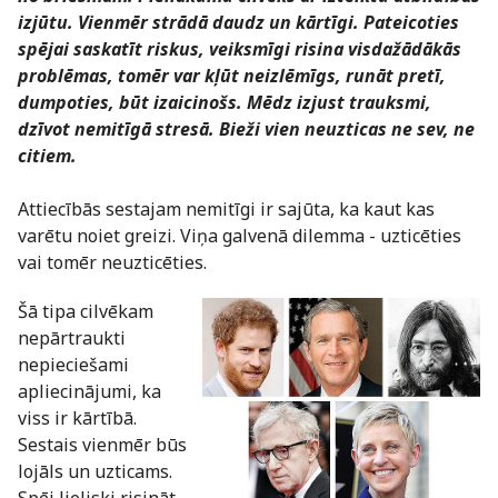
izjūtu. Vienmēr strādā daudz un kārtīgi. Pateicoties
spējai saskatīt riskus, veiksmīgi risina visdažādākās
problēmas, tomēr var kļūt neizlēmīgs, runāt pretī,
dumpoties, būt izaicinošs. Mēdz izjust trauksmi,
dzīvot nemitīgā stresā. Bieži vien neuzticas ne sev, ne
citiem.
Attiecībās sestajam nemitīgi ir sajūta, ka kaut kas
varētu noiet greizi. Viņa galvenā dilemma - uzticēties
vai tomēr neuzticēties.
Šā tipa cilvēkam
nepārtraukti
nepieciešami
apliecinājumi, ka
viss ir kārtībā.
Sestais vienmēr būs
lojāls un uzticams.