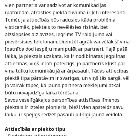
vien partneris var sadzīvot ar komunikācijas
īpatnībām, atrasties piektā tuvumā ir ļoti interesanti.
Tomēr, ja attiecībās būs radusies kāda problēma,
visticamāk, piektais to nevēlēsies risināt, bet
aizslēpsies aiz avīzes, iegrims TV raidījumā vai
pievērsīsies telefonam. Diemžēl agrāk vai vēlāk šī viņa
īpatnība dod iespēju manipulēt ar partneri. Tajā pašā
laikā, ja piektais uzskata, ka ir nodibinātas jēgpilnas
attiecības, viņš ir ļoti pateicīgs, jo partneris kļūst par
viņa tulku komunikācijā ar ārpasauli. Tādas attiecības
piektā tipa pārstāvim ir svarīgas, un viņš tās sargā, vēl
jo vairāk tāpēc, ka jauna partnera meklējumi atkal
būtu nevajadzīga laika tērēšana.
Savos veselīgākajos personības attīstības līmeņos
piektais ir iztēles pionieris, bieži vien apsteidz savu
laiku, ir spējīgs redzēt pasauli pilnīgi jaunā veidolā.
Attiecībās ar piekto tipu