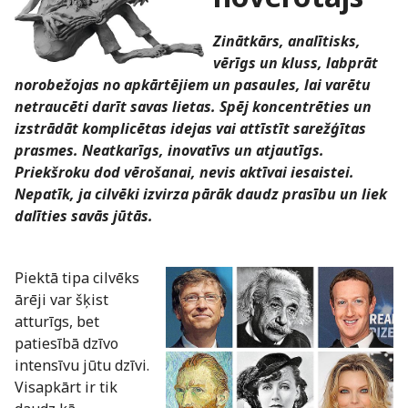
Zinātkārs, analītisks,
vērīgs un kluss, labprāt
norobežojas no apkārtējiem un pasaules, lai varētu
netraucēti darīt savas lietas. Spēj koncentrēties un
izstrādāt komplicētas idejas vai attīstīt sarežģītas
prasmes. Neatkarīgs, inovatīvs un atjautīgs.
Priekšroku dod vērošanai, nevis aktīvai iesaistei.
Nepatīk, ja cilvēki izvirza pārāk daudz prasību un liek
dalīties savās jūtās.
Piektā tipa cilvēks
ārēji var šķist
atturīgs, bet
patiesībā dzīvo
intensīvu jūtu dzīvi.
Visapkārt ir tik