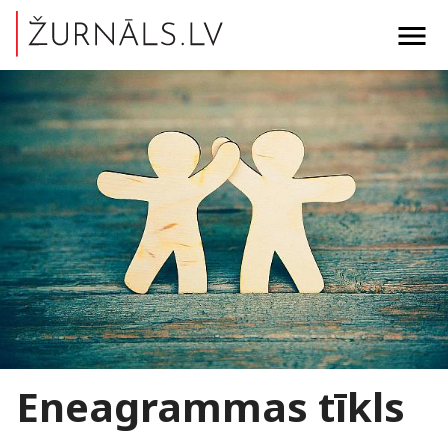
menu
Eneagrammas tīkls