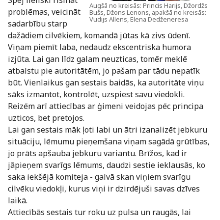
Spēj lieliski risināt
Augšā no kreisās: Princis Harijs, Džordžs
problēmas, veicināt
Bušs, Džons Lenons, apakšā no kreisās:
Vudijs Allens, Elena Dedženeresa
sadarbību starp
dažādiem cilvēkiem, komandā jūtas kā zivs ūdenī.
Viņam piemīt laba, nedaudz ekscentriska humora
izjūta. Lai gan līdz galam neuzticas, tomēr meklē
atbalstu pie autoritātēm, jo pašam par tādu nepatīk
būt. Vienlaikus gan sestais baidās, ka autoritāte viņu
sāks izmantot, kontrolēt, uzspiest savu viedokli.
Reizēm arī attiecības ar ģimeni veidojas pēc principa
uzticos, bet pretojos.
Lai gan sestais māk ļoti labi un ātri izanalizēt jebkuru
situāciju, lēmumu pieņemšana viņam sagādā grūtības,
jo prāts apšauba jebkuru variantu. Brīžos, kad ir
jāpieņem svarīgs lēmums, daudzi sestie ieklausās, ko
saka iekšējā komiteja - galvā skan viņiem svarīgu
cilvēku viedokļi, kurus viņi ir dzirdējuši savas dzīves
laikā.
Attiecībās sestais tur roku uz pulsa un raugās, lai