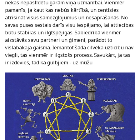
nekas nepaslīdētu garām viņa uzmanībai. Vienmēr
pamanīs, ja kaut kas nebūs kārtībā, un centīsies
atrisināt visus samezglojumus un nesaprašanās. No
savas puses sestais darīs visu iespējamo, lai attiecības
būtu stabilas un ilgtspējīgas. Sabiedrībā vienmēr
aizstāvēs savu partneri un ģimeni, parādot to
vislabākajā gaismā. Iemantot šāda cilvēka uzticību nav
viegli, tas vienmēr ir ilgstošs process. Savukārt, ja tas
ir izdevies, tad kā gulbjiem - uz mūžu.