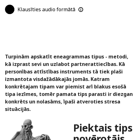
Klausīties audio formātā
Turpinām apskatīt eneagrammas tipus - metodi,
kā izprast sevi un uzlabot partnerattiecības. Kā
personības attīstības instruments tā tiek plaši
izmantota visdažādākajās jomās. Katram
konkrētajam tipam var piemist arī blakus esošā
tipa iezīmes, tomēr pamata tips parasti ir diezgan
konkrēts un nolasāms, īpaši atveroties stresa
situācijās.
Piektais
tips
novērotājs