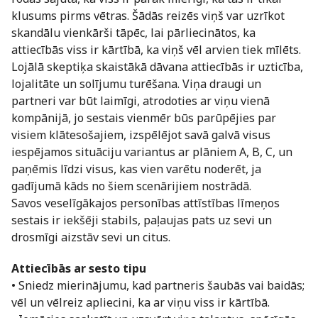
klusums pirms vētras. Šādās reizēs viņš var uzrīkot
skandālu vienkārši tāpēc, lai pārliecinātos, ka
attiecībās viss ir kārtībā, ka viņš vēl arvien tiek mīlēts.
Lojālā skeptiķa skaistākā dāvana attiecībās ir uzticība,
lojalitāte un solījumu turēšana. Viņa draugi un
partneri var būt laimīgi, atrodoties ar viņu vienā
kompānijā, jo sestais vienmēr būs parūpējies par
visiem klātesošajiem, izspēlējot savā galvā visus
iespējamos situāciju variantus ar plāniem A, B, C, un
paņēmis līdzi visus, kas vien varētu noderēt, ja
gadījumā kāds no šiem scenārijiem nostrādā.
Savos veselīgākajos personības attīstības līmeņos
sestais ir iekšēji stabils, paļaujas pats uz sevi un
drosmīgi aizstāv sevi un citus.
Attiecībās ar sesto tipu
• Sniedz mierinājumu, kad partneris šaubās vai baidās;
vēl un vēlreiz apliecini, ka ar viņu viss ir kārtībā.