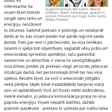
daudz kā
interesanta, ka
Augšā no kreisās: Bils Geitss, Alberts
viņam šķiet būtiski
Einšteins, Marks Zakerbergs, apakšā no
kreisās: Vinsents van Gogs, Grēta Garbo,
sargāt savu laiku un
Mišela Pfeifere
enerģiju, neizšķiest
to sīkumos. Sadzīvē piektais ir pieticīgs un nelabprāt
dalās ar to, kas viņam pieder. Var pārāk iegrimt savās
domās. Pats par sevi ir pārliecināts, ka viņa lielākais
talants ir spēja būt objektīvam, saglabāt vēsu prātu arī
emocionālas spriedzes apstākļos, taču patiesībā
saskarsme un attiecības ir viena no sarežģītākajām
viņa dzīves jomām. Jā, piektais viegli atrisinās jebkuras
situācijas darbā, bet personiskajā dzīvē tas nav viņa
spēkos. Reizēm šķiet, ka viņš ir emocionāli jūtīgāks
nekā pārējie, tāpēc būvē visdažādākās barjeras starp
sevi un apkārtējiem. Viņš arī fiziski mēdz attālināties,
meklē vienatni, jo jebkura komunikācija prasa no viņa
papildu enerģiju. Viņam nepatīk ballītes, dažādi
publiski pasākumi - piektais to uzskata par tukšu laika