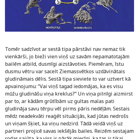
Tomēr sadzīvot ar sestā tipa pārstāvi nav nemaz tik
vienkārši, jo bieži vien viņš uz savām nepamatotajām
bailēm atbild, dusmīgi aizstāvoties. Piemēram, īstu
dusmu vētru var sacelt Ziemassvētkos uzdāvinātais
gludināmais dēlis. Sestā tipa sieviete to var uztvert kā
apvainojumu: “Vai viņš tagad iedomājas, ka es visu
mūžu gludināšu viņa kreklus?” Un viņa pilnīgi aizmirst
par to, ar kādām grūtībām uz gultas malas pati
gludināja savu tērpu vēl pirms pāris nedēļām. Sestais
mēdz neadekvāti reaģēt situācijās, kad jūtas nedrošs
un viņam šķiet, ka viņu nedzird. Tādā veidā viņš uz
partneri projicē savas iekšējās bailes. Reizēm sestajam
rodas sajūta, ka viss ir pārāk mierīgi, ka tas ir tikai