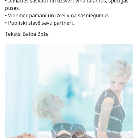
• Iemācies saskatīt un uzsvērt viņa talantus, spēcīgās
puses.
• Vienmēr pamani un izcel viņa sasniegumus.
• Publiski slavē savu partneri.
Teksts: Baiba Bože