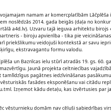
īvojamajam namam ar komercplatībām Lāčplēša ie
kiem noslēdzās 2014. gada beigās (daļa no konkur
tālā a4d.lv). Uzvaru tajā ieguva arhitektu birojs 
artneris - biroju apvienība - tika pie veicināšana
arī priekšlikumu veidojuši kontekstā ar savu iep
atšķirīgu, ekstravagantu formu valodu.
plēša un Baznīcas ielu stūrī atradās 19. gs. 60. g
 mazvērtīgu. Jaunā projekta celtniecības vajadzī
t tamlīdzīgus pagātnes iedzīvināšanas pasākumus
- vēsturiskās fasādes eksponēšanu vai citādu rep
u.tml. Izņemot kādu detaļu, kas izvērtusies par 
pēc vēsturnieku domām nav cēluši sabiedrības vir