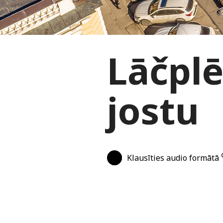
Lāčplē
jostu
Klausīties audio formātā