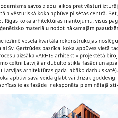
dernisms savos ziedu laikos pret vēsturi izturējie
tāla vēsturiskā koka apbūve pilsētas centrā. Bet, 
et Rīgas koka arhitektūras mantojumu, visus pa
ā ģenētisko materiālu nodot nākamajām paaudzē
 iezīmē vesela kvartāla rekonstrukcijas noslēgum
cajai Sv. Ģertrūdes baznīcai koka apbūves vietā ta
rocesu aizsāka «ARHIS arhitekti» projektētā biroj
mo celtni Latvijā ar dubulto stikla fasādi un ap
u Latvijas arhitektūras gada labāko darbu skatē
a apbūvi savā veidā glābt vai drīzāk goddevīgi i
aznīcas ielas fasāde ir eksponēta pieminētajā sti