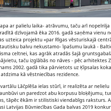
a ar palielu laika- atrāvumu, taču arī nopelnīja
radītā dzīvojamā ēka 2016. gadā saņēma vienu n
as uzteica projektu «par Rīgas vēsturiskajā centr
ptautisku balvu nekustamo- īpašumu laukā - Baltic
cisma celtnei, kas agrāk atradās šajā gruntsgabalā
jvietu, taču izglābās no nāves - pēc arhitektes Za
nams 2002. gadā tika pārvietots uz Ķīpsalas koka
 atdzima kā vēstniecības rezidence.
rtālu Lāčplēša ielas stūrī, ir realizēta ar nelielu 
o jaunbūvi un paredzot abu korpusu bloķējumu, tur
s, tāpēc ēkām ir stilistiski viendabīgs raksturs. A
jusi Latvijas Būvniecības Gada balvas 2019 konku