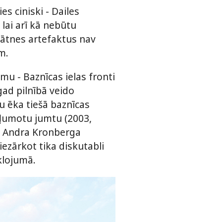
s ciniski - Dailes
lai arī kā nebūtu
gātnes artefaktus nav
m.
u - Baznīcas ielas fronti
gad pilnībā veido
u ēka tiešā baznīcas
zaļumotu jumtu (2003,
). Andra Kronberga
ezārkot tika diskutabli
klojumā.