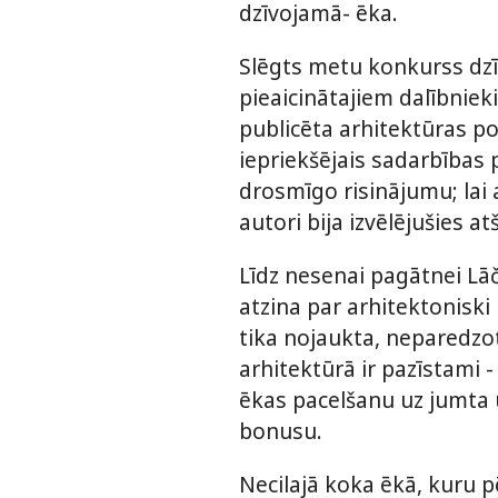
dzīvojamā- ēka.
Slēgts metu konkurss dz
pieaicinātajiem dalībnie
publicēta arhitektūras por
iepriekšējais sadarbības p
drosmīgo risinājumu; lai 
autori bija izvēlējušies 
Līdz nesenai pagātnei Lāč
atzina par arhitektoniski
tika nojaukta, neparedzo
arhitektūrā ir pazīstami 
ēkas pacelšanu uz jumta 
bonusu.
Necilajā koka ēkā, kuru 