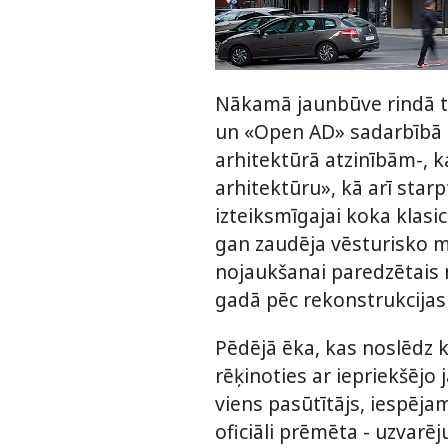
Nākamā jaunbūve rindā tap
un «Open AD» sadarbībā 
arhitektūrā atzinībām-, k
arhitektūru», kā arī star
izteiksmīgajai koka klasi
gan zaudēja vēsturisko mā
nojaukšanai paredzētais 
gadā pēc rekonstrukcijas
Pēdējā ēka, kas noslēdz kva
rēķinoties ar iepriekšēj
viens pasūtītājs, iespējam
oficiāli prēmēta - uzvarē