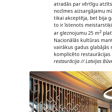
atradās par vērtīgu atzīt
nozīmes aizsargājamu māks
tikai akceptēja, bet bija 
to ir īstenots meistarsti
2
ar gleznojumu 25 m
plat
Nacionālās kultūras mant
vairākus gadus glabājās r
komplicēto restaurācijas 
restaurācija // Latvijas Bū