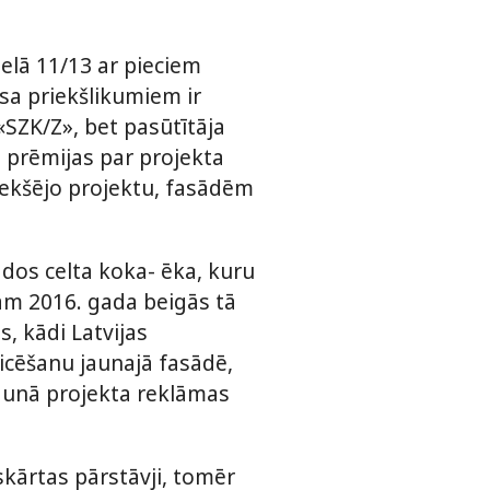
lā 11/13 ar pieciem
sa priekšlikumiem ir
«SZK/Z», bet pasūtītāja
s prēmijas par projekta
riekšējo projektu, fasādēm
ados celta koka- ēka, kuru
bām 2016. gada beigās tā
, kādi Latvijas
licēšanu jaunajā fasādē,
jaunā projekta reklāmas
skārtas pārstāvji, tomēr