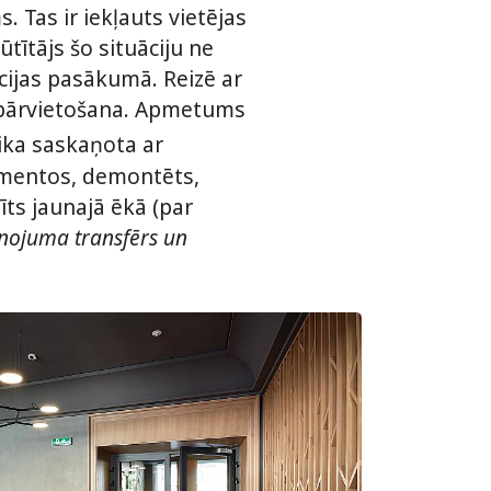
 Tas ir iekļauts vietējas
ītājs šo situāciju ne
ācijas pasākumā. Reizē ar
ma pārvietošana. Apmetums
tika saskaņota ar
gmentos, demontēts,
ts jaunajā ēkā (par
eznojuma transfērs un