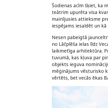
Šodienas acīm šķiet, ka mo
teātrim upurēta visa kvar
mainījusies attieksme pr
iespējams iesaldēt un k
Nesen pabeigtā jaunceltne
no Lāčplēša ielas līdz Ve
laikmetīga arhitektūra. P
tuvumā, kas kļuva par pir
objekts ieguva nominācij
mēģinājums vēsturisko kok
vērtēts, bet vecās ēkas B