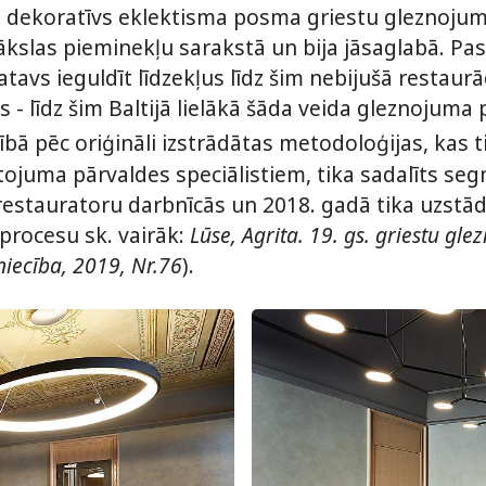
s dekoratīvs eklektisma posma griestu gleznojums.
las pieminekļu sarakstā un bija jāsaglabā. Pasūt
gatavs ieguldīt līdzekļus līdz šim nebijušā restaur
ķis - līdz šim Baltijā lielākā šāda veida gleznoju
ībā pēc oriģināli izstrādātas metodoloģijas, kas 
ojuma pārvaldes speciālistiem, tika sadalīts se
estauratoru darbnīcās un 2018. gadā tika uzstādī
procesu sk. vairāk:
Lūse, Agrita. 19. gs. griestu gl
vniecība, 2019, Nr.76
).