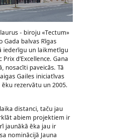
 laurus - biroju «Tectum»
o Gada balvas Rīgas
ā iederīgu un laikmetīgu
 Prix d’Excellence. Gana
, nosacīti paveicās. Tā
igas Gailes iniciatīvas
 ēku rezervātu un 2005.
laika distanci, taču jau
klāt abiem projektiem ir
rī jaunākā ēka jau ir
rsa nominācijā Jauna