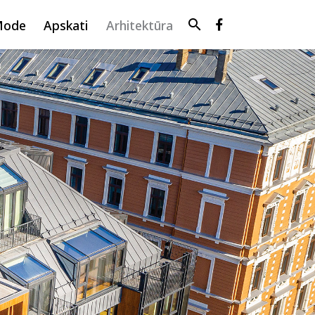
search
Mode
Apskati
Arhitektūra