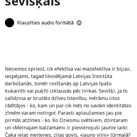
sevišķais
Klausīties audio formātā
Neņemos spriest, cik efektīva vai mazefektīva ir bijusi,
iespējams, tagad likvidējamā Latvijas Institūta
darbošanās, tomēr rosīšanās ap Latvijas īpašo
kukainīti vai puķīti izklausās pēc lirikas. Sevišķi, ja to
salīdzina ar brutālo dzīves īstenību, mērāmu citos
rādītājos - ko, kam un par cik mēs no savām identitātes
zīmēm varam notirgot. Parasti aplaužamies jau pie
pirmās atzīmes - ko. Ko Dziesmu svētkiem, dzintaram
un «Melnajam balzamam» ir pievienojuši jaunie laiki:
Čaka ielas meitenes, zilas govis, «Jauno vilni» Jūrmalā?