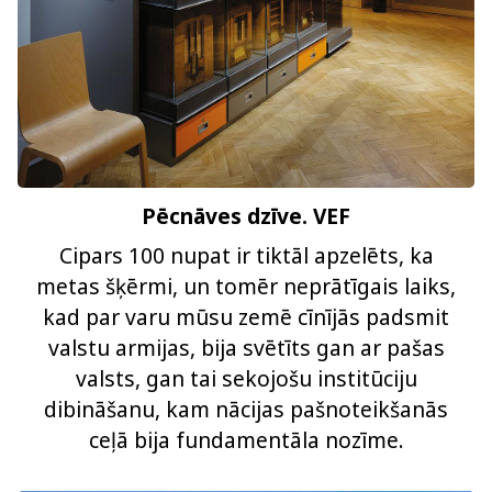
Pēcnāves dzīve. VEF
Cipars 100 nupat ir tiktāl apzelēts, ka
metas šķērmi, un tomēr neprātīgais laiks,
kad par varu mūsu zemē cīnījās padsmit
valstu armijas, bija svētīts gan ar pašas
valsts, gan tai sekojošu institūciju
dibināšanu, kam nācijas pašnoteikšanās
ceļā bija fundamentāla nozīme.