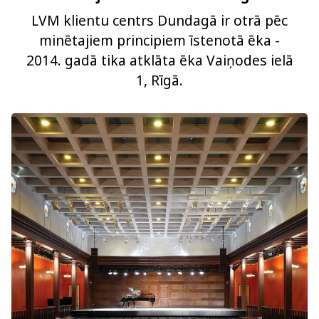
LVM klientu centrs Dundagā ir otrā pēc
minētajiem principiem īstenotā ēka -
2014. gadā tika atklāta ēka Vaiņodes ielā
1, Rīgā.