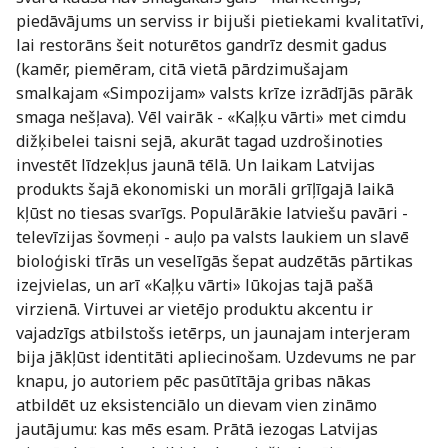
piedāvājums un serviss ir bijuši pietiekami kvalitatīvi,
lai restorāns šeit noturētos gandrīz desmit gadus
(kamēr, piemēram, citā vietā pārdzimušajam
smalkajam «Simpozijam» valsts krīze izrādījās pārāk
smaga nešļava). Vēl vairāk - «Kaļķu vārti» met cimdu
dižķibelei taisni sejā, akurāt tagad uzdrošinoties
investēt līdzekļus jaunā tēlā. Un laikam Latvijas
produkts šajā ekonomiski un morāli grīļīgajā laikā
kļūst no tiesas svarīgs. Populārākie latviešu pavāri -
televīzijas šovmeņi - auļo pa valsts laukiem un slavē
bioloģiski tīrās un veselīgās šepat audzētās pārtikas
izejvielas, un arī «Kaļķu vārti» lūkojas tajā pašā
virzienā. Virtuvei ar vietējo produktu akcentu ir
vajadzīgs atbilstošs ietērps, un jaunajam interjeram
bija jākļūst identitāti apliecinošam. Uzdevums ne par
knapu, jo autoriem pēc pasūtītāja gribas nākas
atbildēt uz eksistenciālo un dievam vien zināmo
jautājumu: kas mēs esam. Prātā iezogas Latvijas