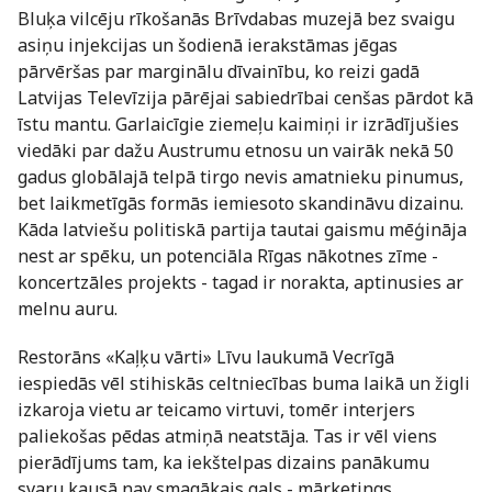
Bluķa vilcēju rīkošanās Brīvdabas muzejā bez svaigu
asiņu injekcijas un šodienā ierakstāmas jēgas
pārvēršas par marginālu dīvainību, ko reizi gadā
Latvijas Televīzija pārējai sabiedrībai cenšas pārdot kā
īstu mantu. Garlaicīgie ziemeļu kaimiņi ir izrādījušies
viedāki par dažu Austrumu etnosu un vairāk nekā 50
gadus globālajā telpā tirgo nevis amatnieku pinumus,
bet laikmetīgās formās iemiesoto skandināvu dizainu.
Kāda latviešu politiskā partija tautai gaismu mēģināja
nest ar spēku, un potenciāla Rīgas nākotnes zīme -
koncertzāles projekts - tagad ir norakta, aptinusies ar
melnu auru.
Restorāns «Kaļķu vārti» Līvu laukumā Vecrīgā
iespiedās vēl stihiskās celtniecības buma laikā un žigli
izkaroja vietu ar teicamo virtuvi, tomēr interjers
paliekošas pēdas atmiņā neatstāja. Tas ir vēl viens
pierādījums tam, ka iekštelpas dizains panākumu
svaru kausā nav smagākais gals - mārketings,