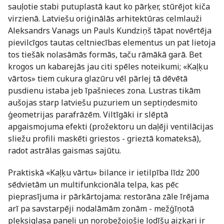
sauļotie stabi putuplastā kaut ko pārķer, stūrējot kiča
virzienā. Latviešu oriģinālās arhitektūras celmlauži
Aleksandrs Vanags un Pauls Kundziņš tāpat novērtēja
pievilcīgos tautas celtniecības elementus un pat lietoja
tos tiešāk nolasāmās formās, taču rāmākā garā. Bet
krogos un kabarejās jau citi spēles noteikumi; «Kaļķu
vārtos» tiem cukura glazūru vēl pārlej tā dēvētā
pusdienu istaba jeb īpašnieces zona. Lustras tikām
aušojas starp latviešu puzuriem un septiņdesmito
ģeometrijas parafrāzēm. Viltīgāki ir slēptā
apgaismojuma efekti (prožektoru un daļēji ventilācijas
sliežu profili maskēti griestos - grieztā komateksā),
radot astrālas gaismas sajūtu.
Praktiskā «Kaļķu vārtu» bilance ir ietilpība līdz 200
sēdvietām un multifunkcionāla telpa, kas pēc
pieprasījuma ir pārkārtojama: restorāna zāle īrējama
arī pa savstarpēji nodalāmām zonām - mežģīņotā
pleksiglasa paneļi un norobežojošie lodīšu aizkari ir