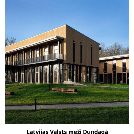
Latvijas Valsts meži Dundagā