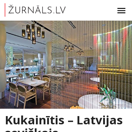
menu
Kukainītis – Latvijas