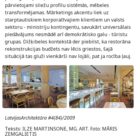
pārvietojami sliežu profilu sistēmās, mēbeles
transformējamas. Mārketings akcentu liek uz
starptautiskiem korporatīvajiem klientiem un valsts
sektoru - ministriju kontingentu, savukārt universālais
piedāvājums nesmādē arī demokrātisko galu - tūristu
grupas. Dižķibeles kontekstā der piebilst, ka restorāna
rekonstrukcijas budžets nav lēcis griestos, šajā
situācijā tas gluži vienkārši nav lojāli, pat ja rocība ļauj.
LatvijasArchitektūra #4(84)/2009
Teksts: ILZE MARTINSONE, MG. ART. Foto: MĀRIS
ZEMGALIETIS