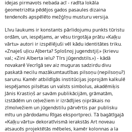
idejas pirmavots nebada acī - radīta lokāla
ģeometrizēta pēdējos gados pasaules dizaina
tendencēs apspēlēto mežģīņu musturu versija.
Līvu laukums ir konstants pārlidojumu punkts tūristu
ordām, un, iespējams, ar vēsu tirgotāja prātu «Kaļķu
vārtu» autori ir izspēlējuši vēl kādu identitātes triku.
«Znaješ uļicu Aļberta? Splošnoj jugendstjiļ.» (krievu
val.; «Zini Alberta ielu? Tīrs jūgendstils.») - kādā
novakarē Vecrīgā sev aiz muguras sadzirdu divu
paskatā necilu mazākumtautības pilsoņu (nepilsoņu?)
sarunu. Kamēr atbildīgās institūcijas joprojām kalkulē
iespējamos pilsētas un valsts simbolus, akadēmiķis
Jānis Krastiņš ar savām publikācijām, grāmatām,
izstādēm un ceļvežiem ir izrādījies ņiprākais no
zīmolvežiem un jūgendstilu pārvērtis par publisku
mītu un pārdodamu Rīgas eksportpreci. Tā bagātīgajā
«Kaļķu vārtu» dekoratīvismā ierakstās Art noveau
atsaucēs projektētās mēbeles, kamēr kolonnas a la