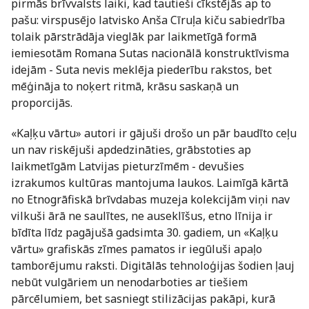
pirmās brīvvalsts laiki, kad tautieši cīkstējās ap to
pašu: virspusējo latvisko Anša Cīruļa kiču sabiedrība
tolaik pārstrādāja vieglāk par laikmetīgā formā
iemiesotām Romana Sutas nacionālā konstruktīvisma
idejām - Suta nevis meklēja piederību rakstos, bet
mēģināja to noķert ritmā, krāsu saskaņā un
proporcijās.
«Kaļķu vārtu» autori ir gājuši drošo un pār baudīto ceļu
un nav riskējuši apdedzināties, grābstoties ap
laikmetīgām Latvijas pieturzīmēm - devušies
izrakumos kultūras mantojuma laukos. Laimīgā kārtā
no Etnogrāfiskā brīvdabas muzeja kolekcijām viņi nav
vilkuši ārā ne saulītes, ne auseklīšus, etno līnija ir
bīdīta līdz pagājušā gadsimta 30. gadiem, un «Kaļķu
vārtu» grafiskās zīmes pamatos ir iegūluši apaļo
tamborējumu raksti. Digitālās tehnoloģijas šodien ļauj
nebūt vulgāriem un nenodarboties ar tiešiem
pārcēlumiem, bet sasniegt stilizācijas pakāpi, kurā