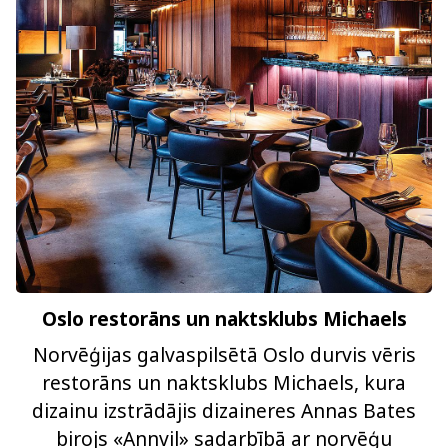
Oslo restorāns un naktsklubs Michaels
Norvēģijas galvaspilsētā Oslo durvis vēris
restorāns un naktsklubs Michaels, kura
dizainu izstrādājis dizaineres Annas Bates
birojs «Annvil» sadarbībā ar norvēģu