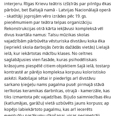
interjeru. Rīgas Krievu teātris izšķīrās par pilnīgu ēkas
pārbūvi, bet Baltajā namā - Latvijas Nacionālajā operā
- skatītāji joprojām vēro izrādes pēc 19. gs.
pieņēmumiem par teātra telpas organizāciju.
Rekonstrukcijas otrā kārta iekļāvusi kompleksā vēl
divus kvartāla namus: Talsu mūzikas skolas
vajadzībām pārbūvēta vēsturiska divstāvu koka ēka
(iepriekš skola darbojās četrās dažādās vietās) Lielajā
ielā, kur iekārtotas mācību klases. No celtnes
saglabājusies vien fasāde, kuras psihodēliskais
krāsojums piespēlē citiem objektiem šajā ielā, tostarp
kontrastē ar pārējo kompleksa korpusu koloristisko
askēzi. Radošajai sētai ir piederīgs arī divstāvu
sarkano ķieģeļu nams pagalma pusē: pirmajā stāvā
ierīkotas keramikas darbnīcas, otrajā - kamerzāle, kas
tiks izmantota pēc vajadzības. Bijušo saimniecības ēku
(katlumājas, garāžu) vietā uzbūvēts jauns korpuss; ap
kopējo labiekārtoto pagalmu, kas arī iecerēts
eventuālu pasākumu rīkošanai, visas perimetrāli