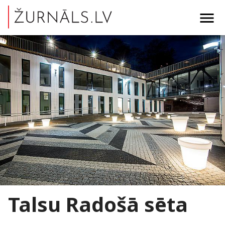
menu
Talsu Radošā sēta