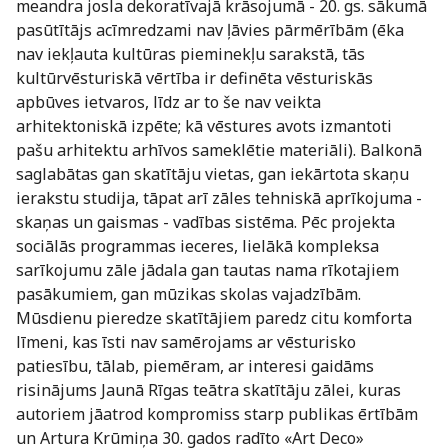
meandra josla dekoratīvajā krāsojumā - 20. gs. sākumā
pasūtītājs acīmredzami nav ļāvies pārmērībām (ēka
nav iekļauta kultūras pieminekļu sarakstā, tās
kultūrvēsturiskā vērtība ir definēta vēsturiskās
apbūves ietvaros, līdz ar to še nav veikta
arhitektoniskā izpēte; kā vēstures avots izmantoti
pašu arhitektu arhīvos sameklētie materiāli). Balkonā
saglabātas gan skatītāju vietas, gan iekārtota skaņu
ierakstu studija, tāpat arī zāles tehniskā aprīkojuma -
skaņas un gaismas - vadības sistēma. Pēc projekta
sociālās programmas ieceres, lielākā kompleksa
sarīkojumu zāle jādala gan tautas nama rīkotajiem
pasākumiem, gan mūzikas skolas vajadzībām.
Mūsdienu pieredze skatītājiem paredz citu komforta
līmeni, kas īsti nav samērojams ar vēsturisko
patiesību, tālab, piemēram, ar interesi gaidāms
risinājums Jaunā Rīgas teātra skatītāju zālei, kuras
autoriem jāatrod kompromiss starp publikas ērtībām
un Artura Krūmiņa 30. gados radīto «Art Deco»