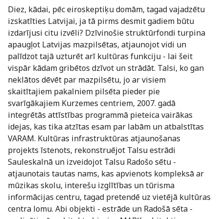
Diez, kādai, pēc eiroskeptiķu domām, tagad vajadzētu
izskatīties Latvijai, ja tā pirms desmit gadiem būtu
izdarījusi citu izvēli? Dzīvinošie struktūrfondi turpina
apaugļot Latvijas mazpilsētas, atjaunojot vidi un
palīdzot tajā uzturēt arī kultūras funkciju - lai šeit
vispār kādam gribētos dzīvot un strādāt. Talsi, ko gan
neklātos dēvēt par mazpilsētu, jo ar visiem
skaitītajiem pakalniem pilsēta pieder pie
svarīgākajiem Kurzemes centriem, 2007. gadā
integrētās attīstības programmā pieteica vairākas
idejas, kas tika atzītas esam par labām un atbalstītas
VARAM. Kultūras infrastruktūras atjaunošanas
projekts īstenots, rekonstruējot Talsu estrādi
Sauleskalnā un izveidojot Talsu Radošo sētu -
atjaunotais tautas nams, kas apvienots kompleksā ar
mūzikas skolu, interešu izglītības un tūrisma
informācijas centru, tagad pretendē uz vietējā kultūras
centra lomu. Abi objekti - estrāde un Radošā sēta -