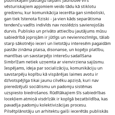
publiskajām pastaigu laipām. Jaunbūve virs
vēsturiskajiem apjomiem veido tādu kā stiklotu
gredzenu, kur komunikācija iecerēta gan simboliski,
gan tiek īstenota fiziski - ja vien kāds separātisma
tendenču vadīts indivīds nav noslēdzis savienojošās
durvis. Publisko un privāto attiecību jautājums mūsu
sabiedrībā joprojām ir jūtīgs un neviennozīmīgs, tālab
starp sākotnējo ieceri un lietotāju interesēm pagaidām
pastāv zināma plaisa, disonanse, un kopējo platību,
mantības un savstarpējo interešu sadalīšana
šimbrīžam netiek uzņemta ar vienvirziena sajūsmu.
Iespējams, ideja par socializāciju, komunikāciju un
savstarpēju kopību kā vispārējas laimes avotu ir
dzīvotspējīga tikai jaunu cilvēku apziņā, kuri nav
pieredzējuši sociālismu un padomju sistēmas
uzspiesto biedrošanos. Rūdītākajiem šīs sabiedrības
locekļiem atmiņā visdrīzāk ir kopīgā bezatbildība, kas
pavadīja padomju kolektivizācijas procesu.
Pilsētplānotāju un arhitektu gaiši iecerētās publiskās