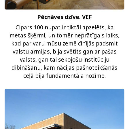
Pēcnāves dzīve. VEF
Cipars 100 nupat ir tiktāl apzelēts, ka
metas šķērmi, un tomēr neprātīgais laiks,
kad par varu mūsu zemē cīnījās padsmit
valstu armijas, bija svētīts gan ar pašas
valsts, gan tai sekojošu institūciju
dibināšanu, kam nācijas pašnoteikšanās
ceļā bija fundamentāla nozīme.