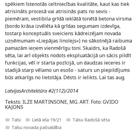
spēkiem īstenotās celtniecības kvalitāte, kaut kas tiek
atrisināts procesā vai atrisinās pats no sevis -
piemēram, vestibila grīdā ieklātā tonētā betona virsma
(bordo krāsa izvēlēta kā grīdas segumam izdevīga,
tostarp konceptuāls sveiciens kādreizējam novada
uzņēmumam «Liepājas linolejs») no sākotnējā raibuma
pamazām ieņem vienmērīgu toni. Skaidrs, ka Radošā
sēta, lai arī objekts nodots ekspluatācijā un sācis pildīt
funkcijas, vēl ir starta pozīcijā, un daudzas ieceres ir
stadijā starp vēlamo un esošo - saturs un piepildījums
būs atkarīgs no lietotāja. Dēsts ir ielikts. Lai tas aug.
LatvijasArchitektūra #2(112)/2014
Teksts: ILZE MARTINSONE, MG. ART. Foto: GVIDO
KAJONS
Talsi
Lielā iela 19/21
Talsu Radošā sēta
label
label
label
Talsu novada pašvaldība
label