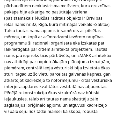
pārbaudītiem neoklasicisma motīviem, kuru greznības
pakāpe bija atkarīga no pasūtītāja vēriena
(pazīstamākais Nukšas radītais objekts ir Brīvības
ielas nams nr. 32, Rīgā, kurā mitinājās veikals «Sakta»).
Talsu tautas nama apjoms ir samērots ar pilsētas
mērogu, un kopā ar acīmredzami ievēroto taupības
programmu šī racionāli organizētā ēka izskatās pat
laikmetīgāka par citiem arhitekta projektiem. Tautas
nams jau iepriekš ticis pārbūvēts, un «MARK arhitekti»
nav atbildīgi par nopietnākajām plānojuma izmaiņām,
piemēram, centrālā ieeja vēsturiski bija izvietota ēkas
stūrī, tagad uz šo vietu pārceltas galvenās kāpnes, gan
atkārtojot kādreizējo to noformējumu - citas vēsturiskā
interjera apdares kvalitātes vestibilā nav atjaunotas.
Pēdējā rekonstrukcija ēkas struktūrā nav būtiski
iejaukusies, tālab arī tautas nama skatītāju zāle
saglabājusi oriģinālo apjomu un atguvusi kādreizējo
vizuālo seju līdz tādai niansei kā skopa, robusta