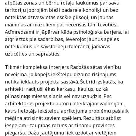
atpūtas zonas un bērnu rotaļu laukumus par savu
teritoriju joprojām bieži padara alkoholiķi un bez
noteiktas dzīvesvietas esošie pilsoņi, un jaunās
māmiņas ar mazuļiem pat necenšas tām tuvoties.
Acīmredzami ir jāpārvar kāda psiholoģiska barjera, lai
atgrieztos pie sadarbības, ievērojot jaunus spēles
noteikumus un savstarpēju toleranci, jāmācās
uzticēties un saprasties.
Tikmēr kompleksa interjers Radošās sētas vienību
neveicina, jo kopējs iekštelpu dizaina risinājums
netika iekļauts projekta sastāvā. Šobrīd izskatās, ka
arhitekti radījuši ēkas karkasu, kaulus, uz kā
pilnasinīgs miesas slānis vēl nav uzaudzis. Pēc
arhitektūras projekta autoru ieteiktajām vadlīnijām,
katrs lietotājs iekštelpu aprīkojuma problēmu pašlaik
mēģina atrisināt saviem spēkiem. Rezultāts atbilst
iespējām - taupības režīms ar zināmu provinces
piegaršu. Dažu jautājumu liek uzdot ar vietējiem