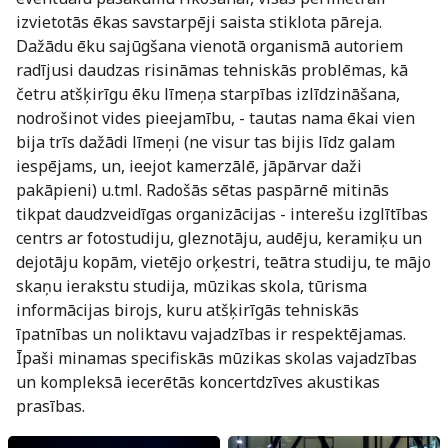
izvietotās ēkas savstarpēji saista stiklota pāreja.
Dažādu ēku sajūgšana vienotā organismā autoriem
radījusi daudzas risināmas tehniskās problēmas, kā
četru atšķirīgu ēku līmeņa starpības izlīdzināšana,
nodrošinot vides pieejamību, - tautas nama ēkai vien
bija trīs dažādi līmeņi (ne visur tas bijis līdz galam
iespējams, un, ieejot kamerzālē, jāpārvar daži
pakāpieni) u.tml. Radošās sētas paspārnē mitinās
tikpat daudzveidīgas organizācijas - interešu izglītības
centrs ar fotostudiju, gleznotāju, audēju, keramiķu un
dejotāju kopām, vietējo orķestri, teātra studiju, te mājo
skaņu ierakstu studija, mūzikas skola, tūrisma
informācijas birojs, kuru atšķirīgās tehniskās
īpatnības un noliktavu vajadzības ir respektējamas.
Īpaši minamas specifiskās mūzikas skolas vajadzības
un kompleksā iecerētās koncertdzīves akustikas
prasības.