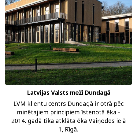
Latvijas Valsts meži Dundagā
LVM klientu centrs Dundagā ir otrā pēc
minētajiem principiem īstenotā ēka -
2014. gadā tika atklāta ēka Vaiņodes ielā
1, Rīgā.