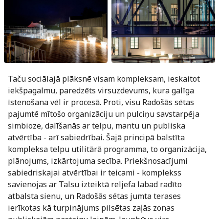
Taču sociālajā plāksnē visam kompleksam, ieskaitot
iekšpagalmu, paredzēts virsuzdevums, kura galīga
īstenošana vēl ir procesā. Proti, visu Radošās sētas
pajumtē mītošo organizāciju un pulciņu savstarpēja
simbioze, dalīšanās ar telpu, mantu un publiska
atvērtība - arī sabiedrībai. Šajā principā balstīta
kompleksa telpu utilitārā programma, to organizācija,
plānojums, izkārtojuma secība. Priekšnosacījumi
sabiedriskajai atvērtībai ir teicami - komplekss
savienojas ar Talsu izteiktā reljefa labad radīto
atbalsta sienu, un Radošās sētas jumta terases
ierīkotas kā turpinājums pilsētas zaļās zonas