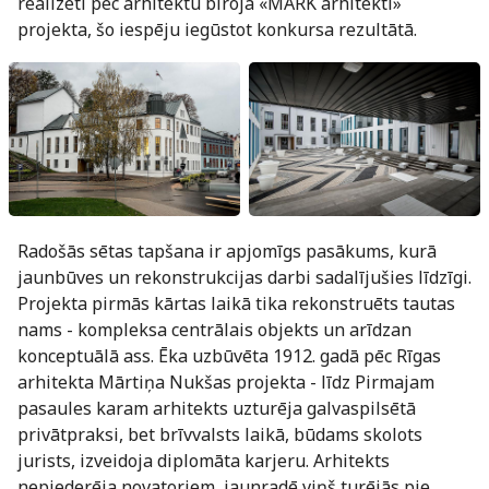
realizēti pēc arhitektu biroja «MARK arhitekti»
projekta, šo iespēju iegūstot konkursa rezultātā.
Radošās sētas tapšana ir apjomīgs pasākums, kurā
jaunbūves un rekonstrukcijas darbi sadalījušies līdzīgi.
Projekta pirmās kārtas laikā tika rekonstruēts tautas
nams - kompleksa centrālais objekts un arīdzan
konceptuālā ass. Ēka uzbūvēta 1912. gadā pēc Rīgas
arhitekta Mārtiņa Nukšas projekta - līdz Pirmajam
pasaules karam arhitekts uzturēja galvaspilsētā
privātpraksi, bet brīvvalsts laikā, būdams skolots
jurists, izveidoja diplomāta karjeru. Arhitekts
nepiederēja novatoriem, jaunradē viņš turējās pie