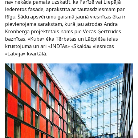
nav nekāda pamata uzskatīt, ka Parīzē vai Liepājā
iederētos fasāde, aprakstīta ar tautasdziesmām par
Rīgu. Šādu apsvērumu gaismā jaunā viesnīcas ēka ir
pievienojama sarakstam, kurā jau atrodas Andra
Kronberga projektētais nams pie Vecās Ģertrūdes
baznīcas, «Kuba» ēka Tērbatas un Lāčplēša ielas
krustojumā un arī «INDIAs» «Skaida» viesnīcas
«Latvija» kvartālā.