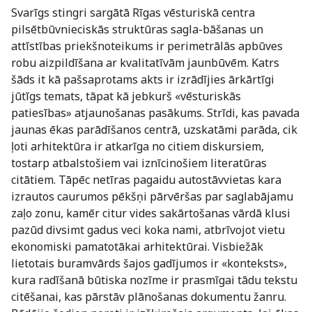
Svarīgs stingri sargātā Rīgas vēsturiskā centra
pilsētbūvnieciskās struktūras sagla-bāšanas un
attīstības priekšnoteikums ir perimetrālās apbūves
robu aizpildīšana ar kvalitatīvām jaunbūvēm. Katrs
šāds it kā pašsaprotams akts ir izrādījies ārkārtīgi
jūtīgs temats, tāpat kā jebkurš «vēsturiskās
patiesības» atjaunošanas pasākums. Strīdi, kas pavada
jaunas ēkas parādīšanos centrā, uzskatāmi parāda, cik
ļoti arhitektūra ir atkarīga no citiem diskursiem,
tostarp atbalstošiem vai iznīcinošiem literatūras
citātiem. Tāpēc netīras pagaidu autostāvvietas kara
izrautos caurumos pēkšņi pārvēršas par saglabājamu
zaļo zonu, kamēr citur vides sakārtošanas vārdā klusi
pazūd divsimt gadus veci koka nami, atbrīvojot vietu
ekonomiski pamatotākai arhitektūrai. Visbiežāk
lietotais buramvārds šajos gadījumos ir «konteksts»,
kura radīšanā būtiska nozīme ir prasmīgai tādu tekstu
citēšanai, kas pārstāv plānošanas dokumentu žanru.