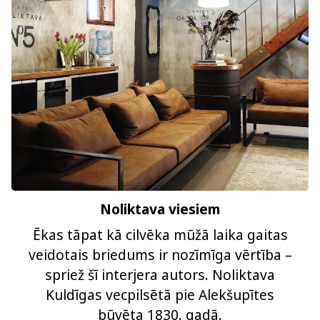
Noliktava viesiem
Ēkas tāpat kā cilvēka mūžā laika gaitas
veidotais briedums ir nozīmīga vērtība –
spriež šī interjera autors. Noliktava
Kuldīgas vecpilsētā pie Alekšupītes
būvēta 1830. gadā.