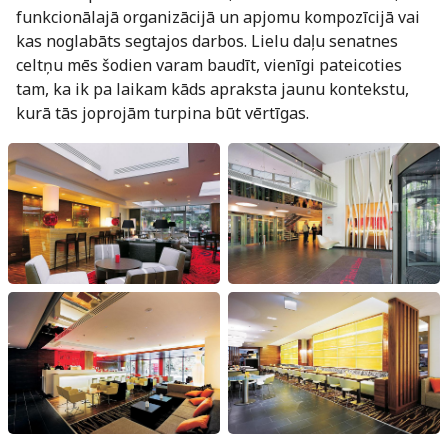
funkcionālajā organizācijā un apjomu kompozīcijā vai
kas noglabāts segtajos darbos. Lielu daļu senatnes
celtņu mēs šodien varam baudīt, vienīgi pateicoties
tam, ka ik pa laikam kāds apraksta jaunu kontekstu,
kurā tās joprojām turpina būt vērtīgas.