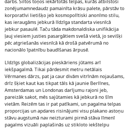
darbs. Siltos toņos iekārtotās telpas, kurās atbilstoši
zonējumamnedaudz pamainīta krāsu palete, pārstāv to
korporatīvi lietišķo jeb kosmopolītiski anonīmo stilu,
kas ieraugāms jebkurā līdzīga standarta viesnīcā
jebkur pasaulē. Taču tāda makdonaldiska unifikācija
ļauj viesiem justies pasargātiem svešā vietā, jo sevišķi
pēc atgriešanās viesnīcā kā drošā patvērumā no
nacionālo īpatnību baudīšanas ārpusē.
Līdzīgs globalizācijas pieskāriens jūtams arī
iekšpagalmā. Tikai pārdesmit metru netālais
Vērmanes dārzs, pat ja caur divām vitrīnām nojaušams,
drīz šķiet kaut kas tikpat tāls kā jaunie Berlīnes,
Amsterdamas un Londonas darījumu rajoni jeb,
pareizāk sakot, mēs sajūtamies kā jebkurā no šīm
vietām. Reizēm tas ir pat patīkami, un pagalma telpas
proporcijas un apdares risinājumi visu plakano astoņu
stāvu augstumā nav neizturami pirmā stāva līmenī
pagalms vizuāli paplašinās uz stikloto iekštelpu