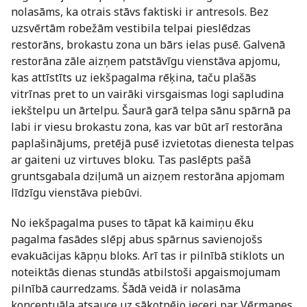
nolasāms, ka otrais stāvs faktiski ir antresols. Bez
uzsvērtām robežām vestibila telpai pieslēdzas
restorāns, brokastu zona un bārs ielas pusē. Galvenā
restorāna zāle aizņem patstāvīgu vienstāva apjomu,
kas attīstīts uz iekšpagalma rēķina, taču plašās
vitrīnas pret to un vairāki virsgaismas logi sapludina
iekštelpu un ārtelpu. Šaurā garā telpa sānu spārnā pa
labi ir viesu brokastu zona, kas var būt arī restorāna
paplašinājums, pretējā pusē izvietotas dienesta telpas
ar gaiteni uz virtuves bloku. Tas paslēpts pašā
gruntsgabala dziļumā un aizņem restorāna apjomam
līdzīgu vienstāva piebūvi.
No iekšpagalma puses to tāpat kā kaimiņu ēku
pagalma fasādes slēpj abus spārnus savienojošs
evakuācijas kāpņu bloks. Arī tas ir pilnībā stiklots un
noteiktās dienas stundās atbilstoši apgaismojumam
pilnībā caurredzams. Šādā veidā ir nolasāma
konceptuāla atsauce uz sākotnējo ieceri par Vērmanes