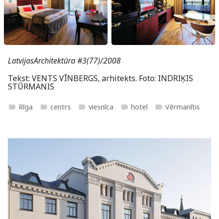
LatvijasArchitektūra #3(77)/2008
Tekst: VENTS VĪNBERGS, arhitekts. Foto: INDRIĶIS
STŪRMANIS
Rīga
centrs
viesnīca
hotel
Vērmanītis
label
label
label
label
label