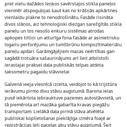
pret vietu dažādos leņķos savērstajos stikla paneļos
vienmēr atspoguļojas kaut kas no krāšņās apkārtnes
vienlaidu plakne to nenodrošinātu. Fasāde risināta
divos slāņos, aiz tehnoloģiski diezgan sarežģītās stikla
paneļu un tos nesošo enkuru sistēmas atrodas
apkopes tiltiņi un atturīga fona fasāde ar asimetrisku
logailu perforējumu un tumšbrūnu kompozītmateriālu
paneļu apdari. Garāmgājējiem mazas neērtības gan
sagādā trotuāra sašaurinājums arī šeit atbilstoši
ierastajai praksei daļa publiskās telpas atdota
taksometru pagaidu stāvvietai.
Galvenā ieeja viesnīcā izcelta, veidojot to kā trijstūra
ierāvumu pirmo divu stāvu augstumā. Barona ielas
pusē iekārtota iebrauktuve pazemes autostāvvietā, un
tā piemērota arī mazāka gabarīta kravas piegāžu
transportam. Lielākā daļa pirmā stāva atvēlēta
publiskai koplietošanai pieklājīga izmēra foajē ar
reģistrācijas leti paceļas abu stāvu augstumā. Šeit