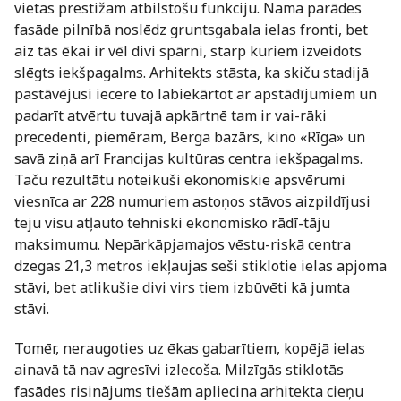
vietas prestižam atbilstošu funkciju. Nama parādes
fasāde pilnībā noslēdz gruntsgabala ielas fronti, bet
aiz tās ēkai ir vēl divi spārni, starp kuriem izveidots
slēgts iekšpagalms. Arhitekts stāsta, ka skiču stadijā
pastāvējusi iecere to labiekārtot ar apstādījumiem un
padarīt atvērtu tuvajā apkārtnē tam ir vai-rāki
precedenti, piemēram, Berga bazārs, kino «Rīga» un
savā ziņā arī Francijas kultūras centra iekšpagalms.
Taču rezultātu noteikuši ekonomiskie apsvērumi
viesnīca ar 228 numuriem astoņos stāvos aizpildījusi
teju visu atļauto tehniski ekonomisko rādī-tāju
maksimumu. Nepārkāpjamajos vēstu-riskā centra
dzegas 21,3 metros iekļaujas seši stiklotie ielas apjoma
stāvi, bet atlikušie divi virs tiem izbūvēti kā jumta
stāvi.
Tomēr, neraugoties uz ēkas gabarītiem, kopējā ielas
ainavā tā nav agresīvi izlecoša. Milzīgās stiklotās
fasādes risinājums tiešām apliecina arhitekta cieņu