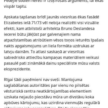
Pēdējie šodien nereti ir izšķirošais arguments, lai ēkas
vispār taptu.
Apskata tapšanas brīdī jaunās viesnīcas ēkas fasādē
Elizabetes ielā 71/73 vēl nebija realizēti visi vizuālie
efekti, kam atbilstoši arhitekta Bruno Deslandesa
iecerei būtu jākļūst par galvenajiem nama
atpazīstamības atribūtiem vēsos toņos ieturēts īpašais
nakts apgaismojums un liela formāta uzdrukas ar
latvju dainām. To atlasi saskaņā ar viesnīcas
sabiedrisko attiecību kampaņas materiāliem veikusi
pasaulē pati zināmākā dainu speciāliste mūsu valsts
eksprezidente.
Rīgai šādi paņēmieni nav sveši. Mantojuma
saglabāšanas autoritātes par vienu no pilsētas
vēsturiskā centra neatkārtojamības elementiem
uzskata nejaušo piecstāvu mūra un divstāvu koka
apbūves kārtojumu, kas uzirdina vienmuļās regulārā