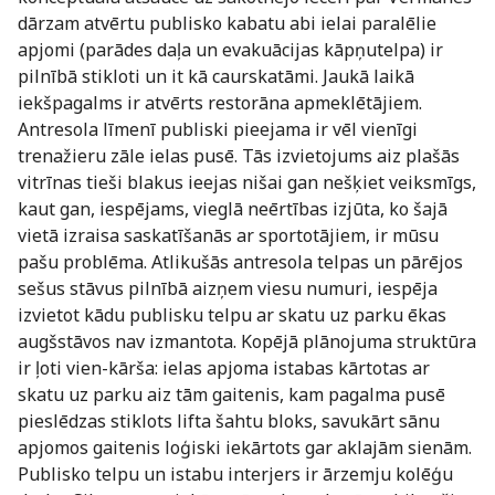
dārzam atvērtu publisko kabatu abi ielai paralēlie
apjomi (parādes daļa un evakuācijas kāpņutelpa) ir
pilnībā stikloti un it kā caurskatāmi. Jaukā laikā
iekšpagalms ir atvērts restorāna apmeklētājiem.
Antresola līmenī publiski pieejama ir vēl vienīgi
trenažieru zāle ielas pusē. Tās izvietojums aiz plašās
vitrīnas tieši blakus ieejas nišai gan nešķiet veiksmīgs,
kaut gan, iespējams, vieglā neērtības izjūta, ko šajā
vietā izraisa saskatīšanās ar sportotājiem, ir mūsu
pašu problēma. Atlikušās antresola telpas un pārējos
sešus stāvus pilnībā aizņem viesu numuri, iespēja
izvietot kādu publisku telpu ar skatu uz parku ēkas
augšstāvos nav izmantota. Kopējā plānojuma struktūra
ir ļoti vien-kārša: ielas apjoma istabas kārtotas ar
skatu uz parku aiz tām gaitenis, kam pagalma pusē
pieslēdzas stiklots lifta šahtu bloks, savukārt sānu
apjomos gaitenis loģiski iekārtots gar aklajām sienām.
Publisko telpu un istabu interjers ir ārzemju kolēģu