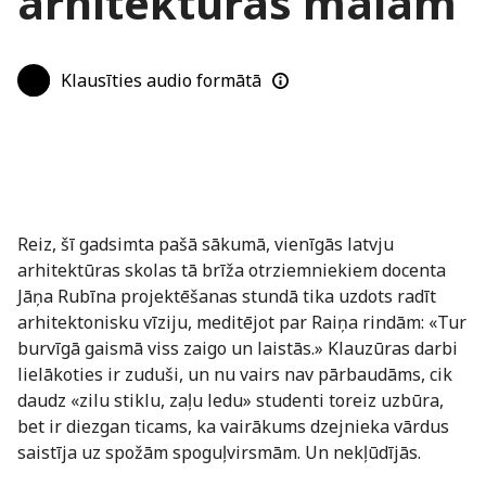
arhitektūras malām
Klausīties audio formātā
Reiz, šī gadsimta pašā sākumā, vienīgās latvju
arhitektūras skolas tā brīža otrziemniekiem docenta
Jāņa Rubīna projektēšanas stundā tika uzdots radīt
arhitektonisku vīziju, meditējot par Raiņa rindām: «Tur
burvīgā gaismā viss zaigo un laistās.» Klauzūras darbi
lielākoties ir zuduši, un nu vairs nav pārbaudāms, cik
daudz «zilu stiklu, zaļu ledu» studenti toreiz uzbūra,
bet ir diezgan ticams, ka vairākums dzejnieka vārdus
saistīja uz spožām spoguļvirsmām. Un nekļūdījās.