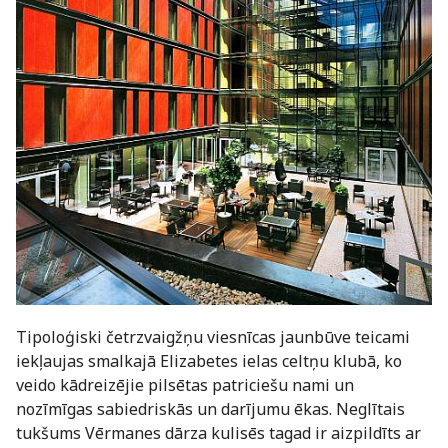
Tipoloģiski četrzvaigžņu viesnīcas jaunbūve teicami
iekļaujas smalkajā Elizabetes ielas celtņu klubā, ko
veido kādreizējie pilsētas patriciešu nami un
nozīmīgas sabiedriskās un darījumu ēkas. Neglītais
tukšums Vērmanes dārza kulisēs tagad ir aizpildīts ar