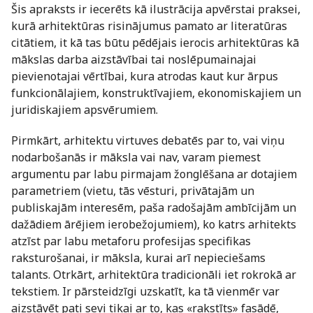
Šis apraksts ir iecerēts kā ilustrācija apvērstai praksei,
kurā arhitektūras risinājumus pamato ar literatūras
citātiem, it kā tas būtu pēdējais ierocis arhitektūras kā
mākslas darba aizstāvībai tai noslēpumainajai
pievienotajai vērtībai, kura atrodas kaut kur ārpus
funkcionālajiem, konstruktīvajiem, ekonomiskajiem un
juridiskajiem apsvērumiem.
Pirmkārt, arhitektu virtuves debatēs par to, vai viņu
nodarbošanās ir māksla vai nav, varam piemest
argumentu par labu pirmajam žonglēšana ar dotajiem
parametriem (vietu, tās vēsturi, privātajām un
publiskajām interesēm, paša radošajām ambīcijām un
dažādiem ārējiem ierobežojumiem), ko katrs arhitekts
atzīst par labu metaforu profesijas specifikas
raksturošanai, ir māksla, kurai arī nepieciešams
talants. Otrkārt, arhitektūra tradicionāli iet rokrokā ar
tekstiem. Ir pārsteidzīgi uzskatīt, ka tā vienmēr var
aizstāvēt pati sevi tikai ar to, kas «rakstīts» fasādē,