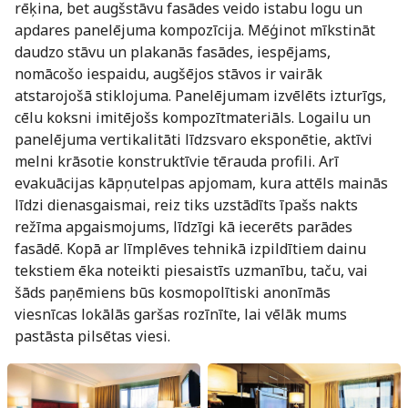
rēķina, bet augšstāvu fasādes veido istabu logu un
apdares panelējuma kompozīcija. Mēģinot mīkstināt
daudzo stāvu un plakanās fasādes, iespējams,
nomācošo iespaidu, augšējos stāvos ir vairāk
atstarojošā stiklojuma. Panelējumam izvēlēts izturīgs,
cēlu koksni imitējošs kompozītmateriāls. Logailu un
panelējuma vertikalitāti līdzsvaro eksponētie, aktīvi
melni krāsotie konstruktīvie tērauda profili. Arī
evakuācijas kāpņutelpas apjomam, kura attēls mainās
līdzi dienasgaismai, reiz tiks uzstādīts īpašs nakts
režīma apgaismojums, līdzīgi kā iecerēts parādes
fasādē. Kopā ar līmplēves tehnikā izpildītiem dainu
tekstiem ēka noteikti piesaistīs uzmanību, taču, vai
šāds paņēmiens būs kosmopolītiski anonīmās
viesnīcas lokālās garšas rozīnīte, lai vēlāk mums
pastāsta pilsētas viesi.