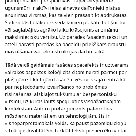
plānojuma ielu perspektīvas. Tāpēc eksponētie
ugunsmūri ir aktīvi ielas ainavas dalībnieki plašas
anonīmas virsmas, kas tā vien prasās tikt apdrukātas.
Šodien tās lielākoties sedz komercplakāti, bet šur tur
vēl saglabājies agrāko laiku krāsojums ar zināmu
māksliniecisku vērtību. Uz parādes fasādēm teksti un
attēli parasti parādās kā pagaidu priekškars graustu
maskēšanai vai rekonstrukcijas darbu laikā.
Tādā veidā gaidāmais fasādes specefekts ir uztverams
vairākos aspektos kolēģi cits citam nereti pārmet par
plašajām stiklotajām fasādēm vēsturiskajā centrā kā
par nepiedodamu izvairīšanos no problēmas
risināšanas, aizklājot tukšumu ar bezpersonisku
virsmu, uz kuras ļauts spoguļoties visdažādākajam
kontekstam. Autoru pretarguments pateicoties
mūsdienu materiāliem un tehnoloģijām, šis ir
visnepārprotamākais veids, kā paust pazemīgu cieņu
situācijas kvalitātēm, turklāt teksti piesien ēku vietai: