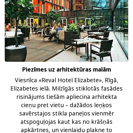
Piezīmes uz arhitektūras malām
Viesnīca «Reval Hotel Elizabete», Rīgā,
Elizabetes ielā. Milzīgās stiklotās fasādes
risinājums tiešām apliecina arhitekta
cieņu pret vietu – dažādos leņķos
savērstajos stikla paneļos vienmēr
atspoguļojas kaut kas no krāšņās
apkārtnes, un vienlaidu plakne to