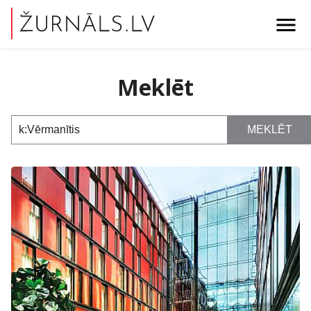
menu
Meklēt
MEKLĒT