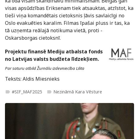
kā oda visam skandināvu minimālismam. Beigās gan
visas apsūdzības Eriksenam tiek atsauktas, atzīstot, ka
tieši viņa komandētais cietoksnis ļāvis savlaicīgi no
Oslo evakuēties karalim. Filmas īpašai pluss ir tas, ka
tā uzņemta reālajā notikuma vietā, proti -
Oskarsborgas cietoksnī.
Projektu finansē Mediju atbalsta fonds
no Latvijas valsts budžeta līdzekļiem.
Par saturu atbild Žurnālu izdevniecība Lilita
Teksts: Aldis Miesnieks
#SIF_MAF2025
Nezināmā Kara Vēsture
label
label