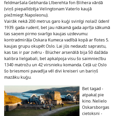
feldmaršala Gebharda Līberehta fon Blihera vārdā
(viņš piepalīdzēja Velingtonam Vaterlo kaujā
piežmiegt Napoleonu).
Vairāk nekā 200 metrus garo kuģi svinīgi nolaiž ūdenī
1939. gada rudenī, bet jau nākamā gada aprīļa sākumā
tas saņem pirmo svarīgo kaujas uzdevumu:
kontradmirāļa Oskara Kumeca vadībā kopā ar flotes 5.
kaujas grupu okupēt Oslo. Lai jūs nedaudz saprastu,
kas tas ir par zvēru - Blücher arsenālā bija 50 dažāda
kalibra lielgabali, bet apkalpoja visu šo saimniecību
1340 matrožu un 42 virsnieku komanda. Ceļā uz Oslo
šo briesmoni pavadīja vēl divi kreiseri un bariņš
mazāku kuģu.
Bet tagad -
atpakaļ pie
kino. Nelielo
Oskarsborgas
cietoksni -