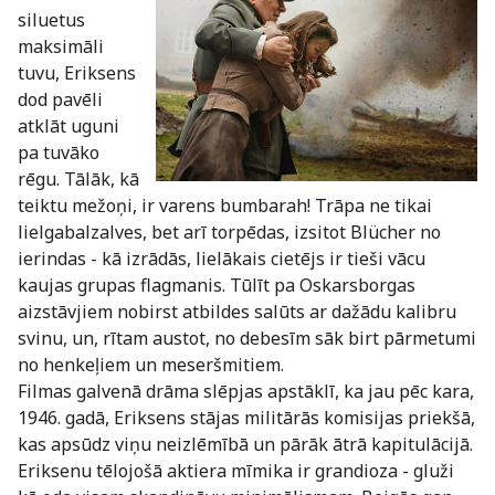
siluetus
maksimāli
tuvu, Eriksens
dod pavēli
atklāt uguni
pa tuvāko
rēgu. Tālāk, kā
teiktu mežoņi, ir varens bumbarah! Trāpa ne tikai
lielgabalzalves, bet arī torpēdas, izsitot Blücher no
ierindas - kā izrādās, lielākais cietējs ir tieši vācu
kaujas grupas flagmanis. Tūlīt pa Oskarsborgas
aizstāvjiem nobirst atbildes salūts ar dažādu kalibru
svinu, un, rītam austot, no debesīm sāk birt pārmetumi
no henkeļiem un meseršmitiem.
Filmas galvenā drāma slēpjas apstāklī, ka jau pēc kara,
1946. gadā, Eriksens stājas militārās komisijas priekšā,
kas apsūdz viņu neizlēmībā un pārāk ātrā kapitulācijā.
Eriksenu tēlojošā aktiera mīmika ir grandioza - gluži