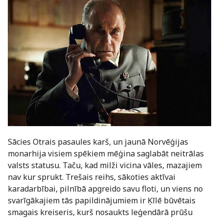
Sācies Otrais pasaules karš, un jaunā Norvēģijas
monarhija visiem spēkiem mēģina saglabāt neitrālas
valsts statusu. Taču, kad milži vicina vāles, mazajiem
nav kur sprukt. Trešais reihs, sākoties aktīvai
karadarbībai, pilnībā apgreido savu floti, un viens no
svarīgākajiem tās papildinājumiem ir Ķīlē būvētais
smagais kreiseris, kurš nosaukts leģendārā prūšu