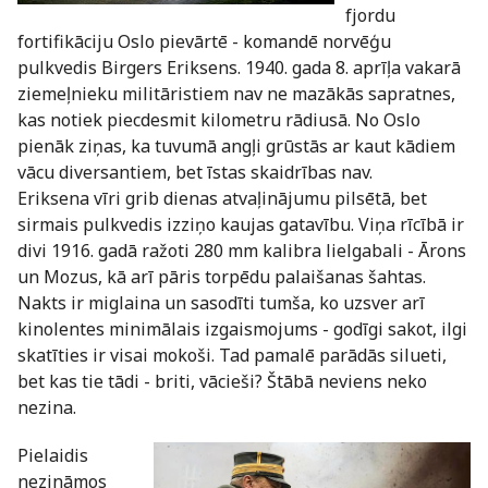
fjordu
fortifikāciju Oslo pievārtē - komandē norvēģu
pulkvedis Birgers Eriksens. 1940. gada 8. aprīļa vakarā
ziemeļnieku militāristiem nav ne mazākās sapratnes,
kas notiek piecdesmit kilometru rādiusā. No Oslo
pienāk ziņas, ka tuvumā angļi grūstās ar kaut kādiem
vācu diversantiem, bet īstas skaidrības nav.
Eriksena vīri grib dienas atvaļinājumu pilsētā, bet
sirmais pulkvedis izziņo kaujas gatavību. Viņa rīcībā ir
divi 1916. gadā ražoti 280 mm kalibra lielgabali - Ārons
un Mozus, kā arī pāris torpēdu palaišanas šahtas.
Nakts ir miglaina un sasodīti tumša, ko uzsver arī
kinolentes minimālais izgaismojums - godīgi sakot, ilgi
skatīties ir visai mokoši. Tad pamalē parādās silueti,
bet kas tie tādi - briti, vācieši? Štābā neviens neko
nezina.
Pielaidis
nezināmos