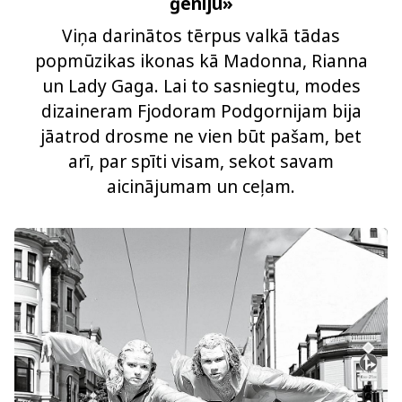
ģēniju»
Viņa darinātos tērpus valkā tādas
popmūzikas ikonas kā Madonna, Rianna
un Lady Gaga. Lai to sasniegtu, modes
dizaineram Fjodoram Podgornijam bija
jāatrod drosme ne vien būt pašam, bet
arī, par spīti visam, sekot savam
aicinājumam un ceļam.