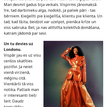
Man desmit gadus bija veikals. Vispirms jānomaksā
īre, tad darbinieku alga, nodokļi, ja paliek pāri - tas
bērniem. Ķieģelīti pie ķieģelīša, klientu pie klienta. Un
tad, kad šķita, beidzot var uzelpot, pienāca krīze un
viss sabruka. Bet, ja nav attīstīta kolektīvā domāšana,
katram jādomā par sevi.
Un tu devies uz
Londonu.
Vispār jau es uz visu
cenšos skatīties
pozitīvi. Ja neiet
vienā virzienā,
mēģinu citā.
Vienkārši tā viss
notika. Pašlaik man
ir interesanti tieši
šeit. Daudz
konsultēju.