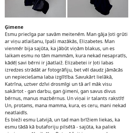
Ģimene
Esmu priecīga par savām meitenēm. Man gāja ļoti grūti
ar viņu atlaišanu, īpaši mazākās, Elizabetes. Man
vienmēr bija sajūta, ka jābūt viņām blakus, un es
laikam esmu no tām mammām, kura nekad nesapratīs,
kādēļ savi bērni ir jāatlaiž. Elizabetei ir ļoti labas
izredzes strādāt ar fotogrāfiju, bet vēl daudz jāmācās
un nepieciešama laba izglītība. Savukārt lielākā,
Katrīna, uztver dzīvi drosmīgi un tā arī māk visu
sakārtot - gan darbu, gan ģimeni, gan savus divus
bērnus, manus mazbērnus. Un viņai ir talants rakstīt!
Un, protams, mana mamma, kura, es ceru, mani nekad
neatlaidīs.
Es bieži esmu Latvijā, un tad man brīžiem liekas, ka
esmu tādā kā butaforiju pilsētā - sajūta, ka paliek