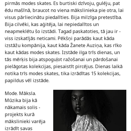
pirmās modes skates. Es burtiski dzīvoju, gulēju, pat
ēdu mašīnā, braucot no viena mākslinieka pie otra, lai
visus pārliecinātu piedalīties. Bija milzīga pretestība.
Bija cilvēki, kas aģitēja, lai nepiedalītos un
neapmeklētu šo izstādi. Tagad paskatoties, tā jau ir -
viss izskatījās neticami. Pēkšņi parādās kaut kāda
izstāžu kompānija, kaut kāda Žanete Auziņa, kas rīko
kaut kādas modes skates. Izstāde ilga trīs dienas, un
tās mērķis bija atspoguļot ražošanai un pārdošanai
pielāgotas kolekcijas, piesaistīt pircējus. Dienas laikā
notika trīs modes skates, tika izrādītas 15 kolekcijas,
papildus vēl izstāde.
Mode. Māksla.
Mūzika bija kā
nākamais solis -
projekts kurā
mākslinieki varēja
izrādīt savas