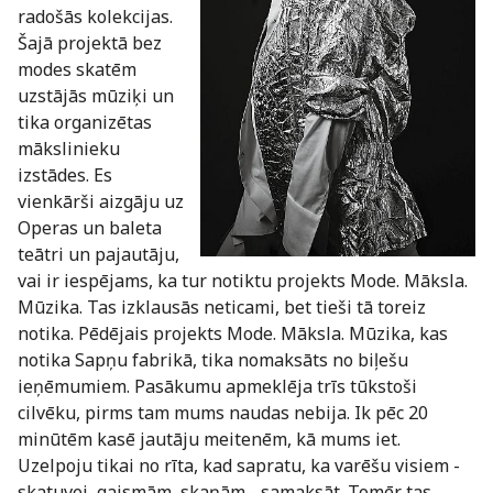
radošās kolekcijas.
Šajā projektā bez
modes skatēm
uzstājās mūziķi un
tika organizētas
mākslinieku
izstādes. Es
vienkārši aizgāju uz
Operas un baleta
teātri un pajautāju,
vai ir iespējams, ka tur notiktu projekts Mode. Māksla.
Mūzika. Tas izklausās neticami, bet tieši tā toreiz
notika. Pēdējais projekts Mode. Māksla. Mūzika, kas
notika Sapņu fabrikā, tika nomaksāts no biļešu
ieņēmumiem. Pasākumu apmeklēja trīs tūkstoši
cilvēku, pirms tam mums naudas nebija. Ik pēc 20
minūtēm kasē jautāju meitenēm, kā mums iet.
Uzelpoju tikai no rīta, kad sapratu, ka varēšu visiem -
skatuvei, gaismām, skaņām - samaksāt. Tomēr tas