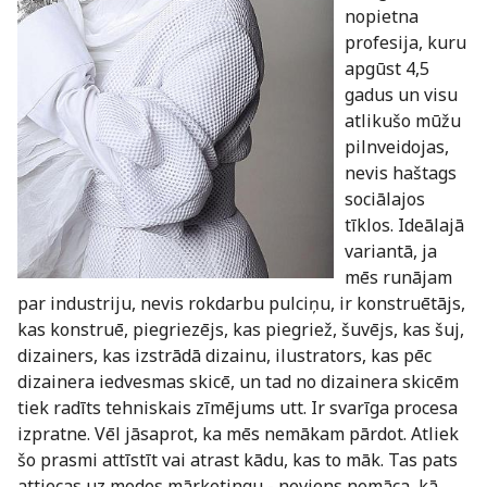
nopietna
profesija, kuru
apgūst 4,5
gadus un visu
atlikušo mūžu
pilnveidojas,
nevis haštags
sociālajos
tīklos. Ideālajā
variantā, ja
mēs runājam
par industriju, nevis rokdarbu pulciņu, ir konstruētājs,
kas konstruē, piegriezējs, kas piegriež, šuvējs, kas šuj,
dizainers, kas izstrādā dizainu, ilustrators, kas pēc
dizainera iedvesmas skicē, un tad no dizainera skicēm
tiek radīts tehniskais zīmējums utt. Ir svarīga procesa
izpratne. Vēl jāsaprot, ka mēs nemākam pārdot. Atliek
šo prasmi attīstīt vai atrast kādu, kas to māk. Tas pats
attiecas uz modes mārketingu - neviens nemāca, kā