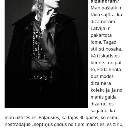
dizaineram?
Man pašlaik ir
tāda sajūta, ka
dizaineram
Latvijā ir
pakārtota
loma. Tagad
stilisti nosaka,
kā izskatīsies
klients, un pat
to, kāda finālā
būs modes
dizainera
kolekcija. Ja no
manis gaida
dizainu, es
sagaidu, ka
man uzticēsies. Paļausies, ka tajos 30 gados, ko esmu
nostrādājusi, septiņus gadus no tiem mācoties, es zinu,