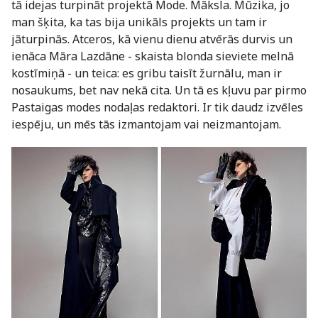
tā idejas turpināt projektā Mode. Māksla. Mūzika, jo
man šķita, ka tas bija unikāls projekts un tam ir
jāturpinās. Atceros, kā vienu dienu atvērās durvis un
ienāca Māra Lazdāne - skaista blonda sieviete melnā
kostīmiņā - un teica: es gribu taisīt žurnālu, man ir
nosaukums, bet nav nekā cita. Un tā es kļuvu par pirmo
Pastaigas modes nodaļas redaktori. Ir tik daudz izvēles
iespēju, un mēs tās izmantojam vai neizmantojam.