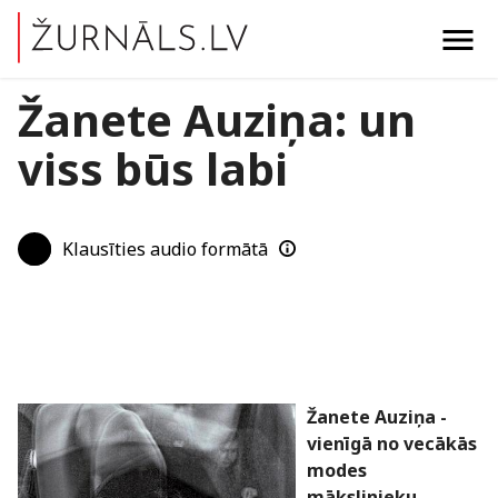
menu
Žanete Auziņa: un
viss būs labi
Klausīties audio formātā
Žanete Auziņa -
vienīgā no vecākās
modes
mākslinieku