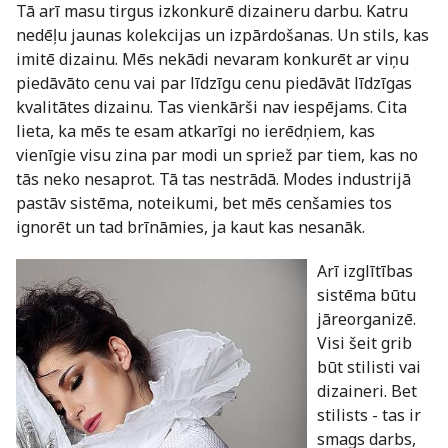
Tā arī masu tirgus izkonkurē dizaineru darbu. Katru
nedēļu jaunas kolekcijas un izpārdošanas. Un stils, kas
imitē dizainu. Mēs nekādi nevaram konkurēt ar viņu
piedāvāto cenu vai par līdzīgu cenu piedāvāt līdzīgas
kvalitātes dizainu. Tas vienkārši nav iespējams. Cita
lieta, ka mēs te esam atkarīgi no ierēdņiem, kas
vienīgie visu zina par modi un spriež par tiem, kas no
tās neko nesaprot. Tā tas nestrādā. Modes industrijā
pastāv sistēma, noteikumi, bet mēs cenšamies tos
ignorēt un tad brīnāmies, ja kaut kas nesanāk.
Arī izglītības
sistēma būtu
jāreorganizē.
Visi šeit grib
būt stilisti vai
dizaineri. Bet
stilists - tas ir
smags darbs,