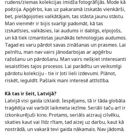
rudens/ziemas kolekcijas imidža fotogrāfijās. Mode kā
poēzija. Apģērbs, kas uz pakaramā izskatās vienkārši,
bet, pielāgojoties valkātājam, tas stāsta jaunu stāstu.
Man vienmēr ir bijis svarīgi padomāt, kā tas
izskatīsies, valkāsies, lai audums ir dabīgs, elpojošs,
un kā tiek izmantotas jaunākās tehnologijas audumos.
Tagad es varu pārdot savas zināšanas un prasmes. Lai
pelnītu, man nav vairs jānodarbojas ar apģērbu
ražošanu un pārdošanu. Man vairs nešķiet interesanti
iesaistīties tajos procesos. Lai parādītu un veiksmīgi
pārdotu kolekciju - tie ir ļoti lieli izdevumi. Plānot,
riskēt, ieguldīt. Pašlaik mani interesē attīstība.
Kā tas ir šeit, Latvijā?
Latvijā visi gaida izklaidi. Iespējams, tā ir tāda globāla
traģēdija vai varbūt laikmeta iezīme. Seriāli taču arī ir
izkonkurējuši kino. Protams, seriāls aizrauj cilvēku,
skaties kaut vai līdz rītam, tad aizej uz darbu, kaut kā
nostrādā, un vakarā tevi gaida nākamais. Nav jādomā.