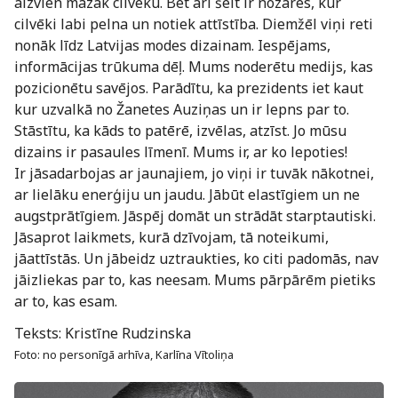
aizvien mazāk cilvēku. Bet arī šeit ir nozares, kur
cilvēki labi pelna un notiek attīstība. Diemžēl viņi reti
nonāk līdz Latvijas modes dizainam. Iespējams,
informācijas trūkuma dēļ. Mums noderētu medijs, kas
pozicionētu savējos. Parādītu, ka prezidents iet kaut
kur uzvalkā no Žanetes Auziņas un ir lepns par to.
Stāstītu, ka kāds to patērē, izvēlas, atzīst. Jo mūsu
dizains ir pasaules līmenī. Mums ir, ar ko lepoties!
Ir jāsadarbojas ar jaunajiem, jo viņi ir tuvāk nākotnei,
ar lielāku enerģiju un jaudu. Jābūt elastīgiem un ne
augstprātīgiem. Jāspēj domāt un strādāt starptautiski.
Jāsaprot laikmets, kurā dzīvojam, tā noteikumi,
jāattīstās. Un jābeidz uztraukties, ko citi padomās, nav
jāizliekas par to, kas neesam. Mums pārpārēm pietiks
ar to, kas esam.
Teksts: Kristīne Rudzinska
Fotо: no personīgā arhīva, Karlīna Vītoliņa