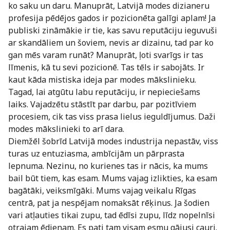
ko saku un daru. Manuprāt, Latvijā modes dizianeru
profesija pēdējos gados ir pozicionēta galīgi aplam! Ja
publiski zināmākie ir tie, kas savu reputāciju ieguvuši
ar skandāliem un šoviem, nevis ar dizainu, tad par ko
gan mēs varam runāt? Manuprāt, ļoti svarīgs ir tas
līmenis, kā tu sevi pozicionē. Tas tēls ir sabojāts. Ir
kaut kāda mistiska ideja par modes mākslinieku.
Tagad, lai atgūtu labu reputāciju, ir nepieciešams
laiks. Vajadzētu stāstīt par darbu, par pozitīviem
procesiem, cik tas viss prasa lielus ieguldījumus. Daži
modes mākslinieki to arī dara.
Diemžēl šobrīd Latvijā modes industrija nepastāv, viss
turas uz entuziasma, ambīcijām un pārprasta
lepnuma. Nezinu, no kurienes tas ir nācis, ka mums
bail būt tiem, kas esam. Mums vajag izlikties, ka esam
bagātāki, veiksmīgāki. Mums vajag veikalu Rīgas
centrā, pat ja nespējam nomaksāt rēķinus. Ja šodien
vari atļauties tikai zupu, tad ēdīsi zupu, līdz nopelnīsi
otrajam ēdienam. Es pati tam visam esmu gājusi cauri.