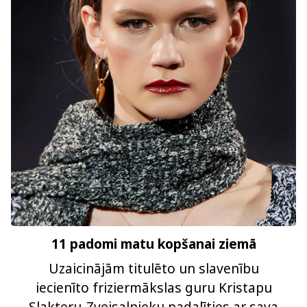
11 padomi matu kopšanai ziemā
Uzaicinājām titulēto un slavenību
iecienīto friziermākslas guru Kristapu
Slakteru-Zvejsalnieku padalīties ar sava