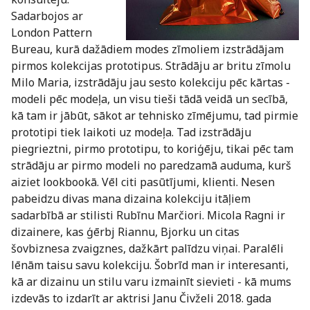
Sadarbojos ar
London Pattern
Bureau, kurā dažādiem modes zīmoliem izstrādājam
pirmos kolekcijas prototipus. Strādāju ar britu zīmolu
Milo Maria, izstrādāju jau sesto kolekciju pēc kārtas -
modeli pēc modeļa, un visu tieši tādā veidā un secībā,
kā tam ir jābūt, sākot ar tehnisko zīmējumu, tad pirmie
prototipi tiek laikoti uz modeļa. Tad izstrādāju
piegrieztni, pirmo prototipu, to koriģēju, tikai pēc tam
strādāju ar pirmo modeli no paredzamā auduma, kurš
aiziet lookbookā. Vēl citi pasūtījumi, klienti. Nesen
pabeidzu divas mana dizaina kolekciju itāļiem
sadarbībā ar stilisti Rubīnu Marčiori. Micola Ragni ir
dizainere, kas ģērbj Riannu, Bjorku un citas
šovbiznesa zvaigznes, dažkārt palīdzu viņai. Paralēli
lēnām taisu savu kolekciju. Šobrīd man ir interesanti,
kā ar dizainu un stilu varu izmainīt sievieti - kā mums
izdevās to izdarīt ar aktrisi Janu Čivželi 2018. gada