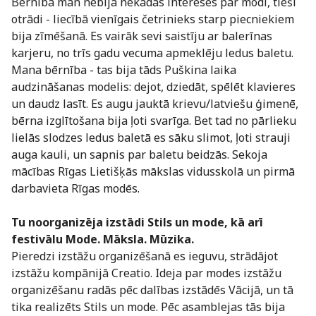
Bērnībā man nebija nekādas intereses par modi, tieši
otrādi - liecībā vienīgais četrinieks starp piecniekiem
bija zīmēšanā. Es vairāk sevi saistīju ar balerīnas
karjeru, no trīs gadu vecuma apmeklēju ledus baletu.
Mana bērnība - tas bija tāds Puškina laika
audzināšanas modelis: dejot, dziedāt, spēlēt klavieres
un daudz lasīt. Es augu jauktā krievu/latviešu ģimenē,
bērna izglītošana bija ļoti svarīga. Bet tad no pārlieku
lielās slodzes ledus baletā es sāku slimot, ļoti strauji
auga kauli, un sapnis par baletu beidzās. Sekoja
mācības Rīgas Lietišķās mākslas vidusskolā un pirmā
darbavieta Rīgas modēs.
Tu noorganizēja izstādi Stils un mode, kā arī
festivālu Mode. Māksla. Mūzika.
Pieredzi izstāžu organizēšanā es ieguvu, strādājot
izstāžu kompānijā Creatio. Ideja par modes izstāžu
organizēšanu radās pēc dalības izstādēs Vācijā, un tā
tika realizēts Stils un mode. Pēc asamblejas tās bija