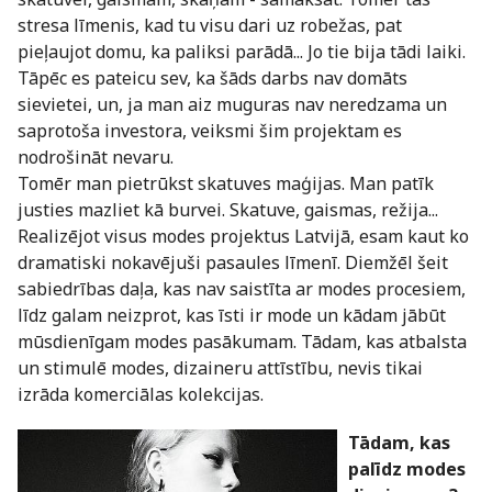
stresa līmenis, kad tu visu dari uz robežas, pat
pieļaujot domu, ka paliksi parādā... Jo tie bija tādi laiki.
Tāpēc es pateicu sev, ka šāds darbs nav domāts
sievietei, un, ja man aiz muguras nav neredzama un
saprotoša investora, veiksmi šim projektam es
nodrošināt nevaru.
Tomēr man pietrūkst skatuves maģijas. Man patīk
justies mazliet kā burvei. Skatuve, gaismas, režija...
Realizējot visus modes projektus Latvijā, esam kaut ko
dramatiski nokavējuši pasaules līmenī. Diemžēl šeit
sabiedrības daļa, kas nav saistīta ar modes procesiem,
līdz galam neizprot, kas īsti ir mode un kādam jābūt
mūsdienīgam modes pasākumam. Tādam, kas atbalsta
un stimulē modes, dizaineru attīstību, nevis tikai
izrāda komerciālas kolekcijas.
Tādam, kas
palīdz modes