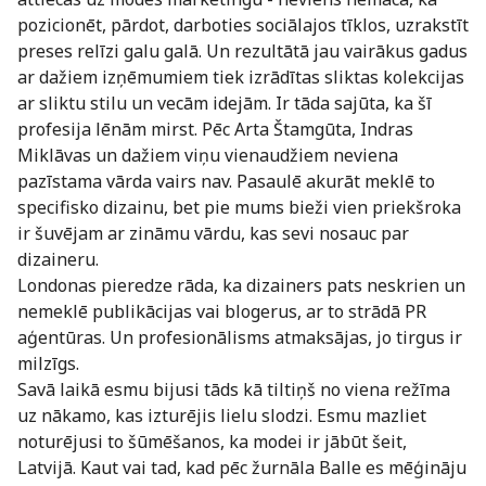
pozicionēt, pārdot, darboties sociālajos tīklos, uzrakstīt
preses relīzi galu galā. Un rezultātā jau vairākus gadus
ar dažiem izņēmumiem tiek izrādītas sliktas kolekcijas
ar sliktu stilu un vecām idejām. Ir tāda sajūta, ka šī
profesija lēnām mirst. Pēc Arta Štamgūta, Indras
Miklāvas un dažiem viņu vienaudžiem neviena
pazīstama vārda vairs nav. Pasaulē akurāt meklē to
specifisko dizainu, bet pie mums bieži vien priekšroka
ir šuvējam ar zināmu vārdu, kas sevi nosauc par
dizaineru.
Londonas pieredze rāda, ka dizainers pats neskrien un
nemeklē publikācijas vai blogerus, ar to strādā PR
aģentūras. Un profesionālisms atmaksājas, jo tirgus ir
milzīgs.
Savā laikā esmu bijusi tāds kā tiltiņš no viena režīma
uz nākamo, kas izturējis lielu slodzi. Esmu mazliet
noturējusi to šūmēšanos, ka modei ir jābūt šeit,
Latvijā. Kaut vai tad, kad pēc žurnāla Balle es mēģināju