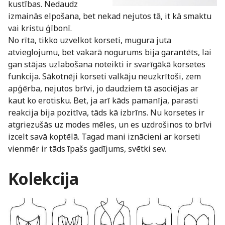
kustības. Nedaudz
izmainās elpošana, bet nekad nejutos tā, it kā smaktu
vai kristu ģībonī.
No rīta, tikko uzvelkot korseti, mugura juta
atvieglojumu, bet vakarā nogurums bija garantēts, lai
gan stājas uzlabošana noteikti ir svarīgākā korsetes
funkcija. Sākotnēji korseti valkāju neuzkrītoši, zem
apģērba, nejutos brīvi, jo daudziem tā asociējas ar
kaut ko erotisku. Bet, ja arī kāds pamanīja, parasti
reakcija bija pozitīva, tāds kā izbrīns. Nu korsetes ir
atgriezušās uz modes mēles, un es uzdrošinos to brīvi
izcelt savā koptēlā. Tagad mani iznācieni ar korseti
vienmēr ir tāds īpašs gadījums, svētki sev.
Kolekcija