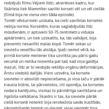
redzējuši filmu Vējiem līdzi, atcerēsies kadru, kur
Skārleta liek Mammītei savilkt korseti vēl un vēl ciešāk
(filmā bija ne viena vien šāda epizode).
Tomēr vēsturnieki uzskata, ka cieši savilktas korsetes
nebija norma. Korsetēm, kuras saglabājušās līdz
mūsdienām, ir aptuveni 50-75 centimetru vidukļa
apkārtmērs, un tiek uzskatīts, ka, tās valkājot, bija
pieņemts nesavilkt malas kopā. Tomēr sekas uz
sieviešu veselību tās atstāja, īpaši ņemot vērā, ka
pirmā korsete meitenei tika uzvilkta jau pāris gadu
vecumā un netika noņemta pat tad, kad viņa gaidīja
mazuli, līdz ar to veidojās iekšējo orgānu deformācijas.
Ārstu viedokļi dalījās. Vieni uzsvēra, ka korsete
sievietei ir absolūti nepieciešama, jo viņa taču ir pārāk
trausla būtne, lai pārvietotos, citi oponēja, ka korsetes
nodara kaitējumu, vismaz to pārmērīga savilkšana un
ilgstoša valkāšana. Skaidrs ir tas, ka sieviete pārāk
ciešā korsetē noteikti bija ierobežota savās kustībās,
pārvietošanās tempā un ilgumā, viņai vienmēr bija