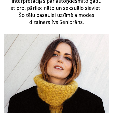
interpretācijas par astoņdesmito gadu
stipro, pārliecināto un seksuālo sievieti.
Šo tēlu pasaulei uzzīmēja modes
dizainers Īvs Senlorāns.