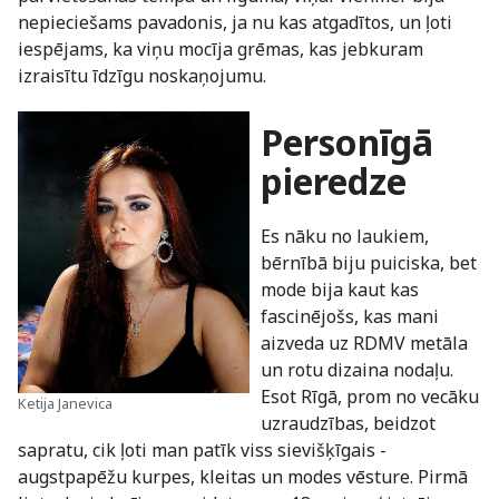
nepieciešams pavadonis, ja nu kas atgadītos, un ļoti
iespējams, ka viņu mocīja grēmas, kas jebkuram
izraisītu īdzīgu noskaņojumu.
Personīgā
pieredze
Es nāku no laukiem,
bērnībā biju puiciska, bet
mode bija kaut kas
fascinējošs, kas mani
aizveda uz RDMV metāla
un rotu dizaina nodaļu.
Esot Rīgā, prom no vecāku
Ketija Janevica
uzraudzības, beidzot
sapratu, cik ļoti man patīk viss sievišķīgais -
augstpapēžu kurpes, kleitas un modes vēsture. Pirmā