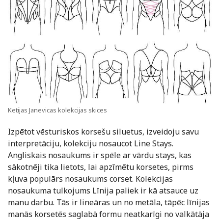
Ketijas Janevicas kolekcijas skices
Izpētot vēsturiskos korsešu siluetus, izveidoju savu
interpretāciju, kolekciju nosaucot Line Stays.
Angliskais nosaukums ir spēle ar vārdu stays, kas
sākotnēji tika lietots, lai apzīmētu korsetes, pirms
kļuva populārs nosaukums corset. Kolekcijas
nosaukuma tulkojums Līnija paliek ir kā atsauce uz
manu darbu. Tās ir lineāras un no metāla, tāpēc līnijas
manās korsetēs saglabā formu neatkarīgi no valkātāja