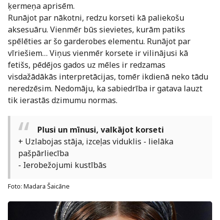
ķermeņa aprisēm.
Runājot par nākotni, redzu korseti kā paliekošu
aksesuāru. Vienmēr būs sievietes, kurām patiks
spēlēties ar šo garderobes elementu. Runājot par
vīriešiem… Viņus vienmēr korsete ir vilinājusi kā
fetišs, pēdējos gados uz mēles ir redzamas
visdažādākās interpretācijas, tomēr ikdienā neko tādu
neredzēsim. Nedomāju, ka sabiedrība ir gatava lauzt
tik ierastās dzimumu normas.
Plusi un mīnusi, valkājot korseti
+ Uzlabojas stāja, izceļas viduklis - lielāka
pašpārliecība
- Ierobežojumi kustībās
Foto: Madara Šaicāne