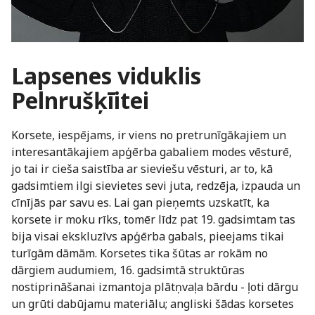
Lapsenes viduklis
Pelnrušķīitei
Korsete, iespējams, ir viens no pretrunīgākajiem un
interesantākajiem apģērba gabaliem modes vēsturē,
jo tai ir cieša saistība ar sieviešu vēsturi, ar to, kā
gadsimtiem ilgi sievietes sevi juta, redzēja, izpauda un
cīnījās par savu es. Lai gan pieņemts uzskatīt, ka
korsete ir moku rīks, tomēr līdz pat 19. gadsimtam tas
bija visai ekskluzīvs apģērba gabals, pieejams tikai
turīgām dāmām. Korsetes tika šūtas ar rokām no
dārgiem audumiem, 16. gadsimtā struktūras
nostiprināšanai izmantoja plātņvaļa bārdu - ļoti dārgu
un grūti dabūjamu materiālu; angliski šādas korsetes