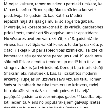
Mīnojas kultūrā, tomēr mūsdienu pētnieki uzskata, ka
tā nav taisnība. Pirmo spilgtāko uznācienu korsete
piedzīvoja 16. gadsimtā, kad Katrīna Mediči
iepazīstināja Itālijas galmu ar šo apģērba gabalu.
Ir versija, ka korsete sākotnēji bijis vīriešu garderobes
priekšmets, tomēr arī šis apgalvojums ir apstrīdams.
No vēstures avotiem var uzzināt, ka 18. gadsimtā tie
vīrieši, kas izvēlējās valkāt korseti, to darīja diskrēti, jo
citādi riskēja kļūt par sabiedrības izsmieklu. Tā izteikti
korsete vīriešu garderobē parādījās tikai 19. gadsimta
sākumā līdz ar dendiju tendenci, jo modē bija tievs un
stingrs viduklis (arī vīriešiem). Dendiji bija intelektuāļi
(mākslinieki, rakstnieki), kas, lai izskatītos moderni,
ārkārtīgi rūpējās un uzsvēra savu vizuālo tēlu. Tomēr
šāds stils sabiedrībā tika izsmiets un kritizēts, tādēļ
bija aktuāls vien dažas desmitgades. Arī Latvijā
pagājušā gadsimta divdesmitajos gados šī kustība bija
ļoti iecienīta. Viens no populārākajiem galvaspilsētas
dendijiem bija mākslinieks Kārlis Padegs, kurš