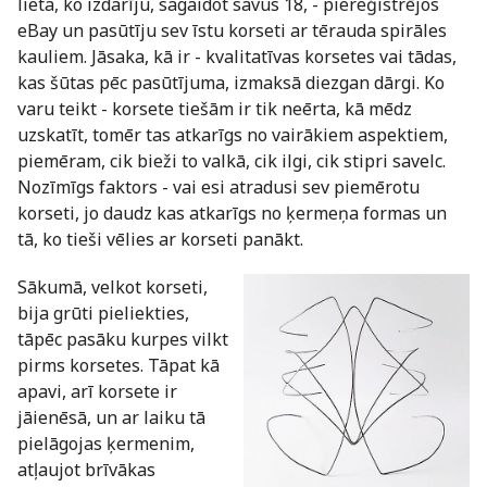
lieta, ko izdarīju, sagaidot savus 18, - piereģistrējos
eBay un pasūtīju sev īstu korseti ar tērauda spirāles
kauliem. Jāsaka, kā ir - kvalitatīvas korsetes vai tādas,
kas šūtas pēc pasūtījuma, izmaksā diezgan dārgi. Ko
varu teikt - korsete tiešām ir tik neērta, kā mēdz
uzskatīt, tomēr tas atkarīgs no vairākiem aspektiem,
piemēram, cik bieži to valkā, cik ilgi, cik stipri savelc.
Nozīmīgs faktors - vai esi atradusi sev piemērotu
korseti, jo daudz kas atkarīgs no ķermeņa formas un
tā, ko tieši vēlies ar korseti panākt.
Sākumā, velkot korseti,
bija grūti pieliekties,
tāpēc pasāku kurpes vilkt
pirms korsetes. Tāpat kā
apavi, arī korsete ir
jāienēsā, un ar laiku tā
pielāgojas ķermenim,
atļaujot brīvākas