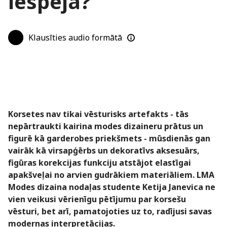
iespēja?
Klausīties audio formātā
Korsetes nav tikai vēsturisks artefakts - tās
nepārtraukti kairina modes dizaineru prātus un
figurē kā garderobes priekšmets - mūsdienās gan
vairāk kā virsapģērbs un dekoratīvs aksesuārs,
figūras korekcijas funkciju atstājot elastīgai
apakšveļai no arvien gudrākiem materiāliem. LMA
Modes dizaina nodaļas studente Ketija Janevica ne
vien veikusi vērienīgu pētījumu par korsešu
vēsturi, bet arī, pamatojoties uz to, radījusi savas
modernas interpretācijas.