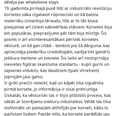
dēvēja par whalebone stays.
19. gadsimta pirmajā pusē līdz ar industriālo revolūciju
korsetes sāka izgatavot rūpnieciski un kā balsta
materiālu izmantoja tēraudu, līdz ar to tās kļuva
pieejamas arī citiem sabiedrības slāņiem. Korsetes bija
ļoti populāras, pieprasījums pēc tām bija milzīgs. Šis
posms ir arī visinteresantākais periods korsetes
vēsturē, un kā gan citādi - beidzot pie šā dārguma, kas
apliecināja piederību izredzētajām, varēja tikt gandrīz
jebkura meitene un sieviete. Šis laiks arī nostiprināja
sievietes figūras skaistuma standartu - kupli gurni un
lapsenes viduklis, kas daudziem (īpaši vīriešiem)
joprojām jauc galvu.
Ir grūti precīzi noteikt, kad un kāpēc tika izgudrota
pirmā korsete, jo informācija ir visai pretrunīga.
Izskatās, ka vēsturiski tas ir bijis plūstošs process, kas
sākās ar šņorējamu ņieburu viduslaikos. Vēlāk tas tika
iestīvināts un pamazām attīstījās par korseti, kādu to
pazīstam šodien. Pastāv mīts, ka korsete parādījās jau