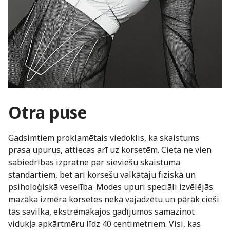
Otra puse
Gadsimtiem proklamētais viedoklis, ka skaistums
prasa upurus, attiecas arī uz korsetēm. Cieta ne vien
sabiedrības izpratne par sieviešu skaistuma
standartiem, bet arī korsešu valkātāju fiziskā un
psiholoģiskā veselība. Modes upuri speciāli izvēlējās
mazāka izmēra korsetes nekā vajadzētu un pārāk cieši
tās savilka, ekstrēmākajos gadījumos samazinot
vidukļa apkārtmēru līdz 40 centimetriem. Visi, kas