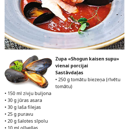
Zupa «Shogun kaisen supu»
vienai porcijai
Sastāvdaļas
• 250 g tomātu biezeņa (rīvētu
tomātu)
• 150 ml zivju buljona
• 30 g jūras asara
• 30 g laša filejas
• 25 g puravu
• 20 g šalotes sīpolu
• 10 ml olīveļļas