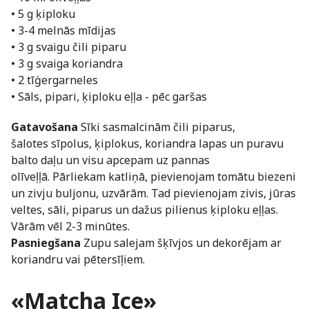
• 5 g ķiploku
• 3-4 melnās mīdijas
• 3 g svaigu čili piparu
• 3 g svaiga koriandra
• 2 tīģergarneles
• Sāls, pipari, ķiploku eļļa - pēc garšas
Gatavošana
Sīki sasmalcinām čili piparus,
šalotes sīpolus, ķiplokus, koriandra lapas un puravu
balto daļu un visu apcepam uz pannas
olīveļļā. Pārliekam katliņā, pievienojam tomātu biezeni
un zivju buljonu, uzvārām. Tad pievienojam zivis, jūras
veltes, sāli, piparus un dažus pilienus ķiploku eļļas.
Vārām vēl 2-3 minūtes.
Pasniegšana
Zupu salejam šķīvjos un dekorējam ar
koriandru vai pētersīļiem.
«Matcha Ice»