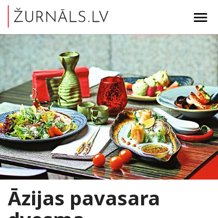
menu
Āzijas pavasara