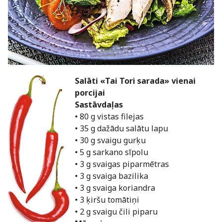
Salāti «Tai Tori sarada» vienai
porcijai
Sastāvdaļas
• 80 g vistas filejas
• 35 g dažādu salātu lapu
• 30 g svaigu gurķu
• 5 g sarkano sīpolu
• 3 g svaigas piparmētras
• 3 g svaiga bazilika
• 3 g svaiga koriandra
• 3 ķiršu tomātiņi
• 2 g svaigu čili piparu