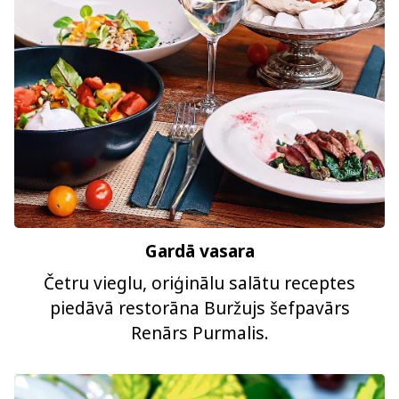
Gardā vasara
Četru vieglu, oriģinālu salātu receptes
piedāvā restorāna Buržujs šefpavārs
Renārs Purmalis.