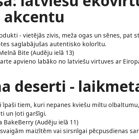
ša: latviešu ekovirt
u akcentu
odukti - vietējās zivis, meža ogas un sēnes, pat st
eptes saglabājušas autentisko kolorītu.
elnā Bite (Audēju ielā 13)
te apvieno labāko no latviešu virtuves ar Eiropa
a deserti - laikme
ti īpaši tiem, kuri nepanes kviešu miltu olbaltumu
ti un ļoti garšīgi.
 BakeBerry (Audēju ielā 11)
 ar svaigām maizītēm vai sirsnīgai pēcpusdienas s