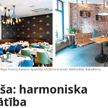
Riga, Piazza Italiana. Apakšējā rindā no kreisās: Melnā Bite, BakeBerry
rša: harmoniska
ātība