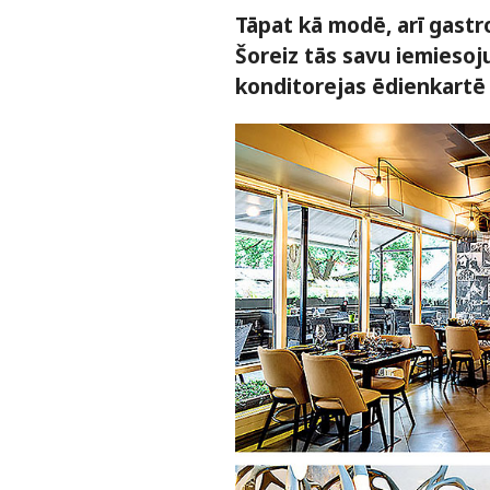
Tāpat kā modē, arī gastro
Šoreiz tās savu iemiesoj
konditorejas ēdienkartē