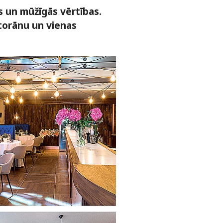
s un mūžīgās vērtības.
storānu un vienas