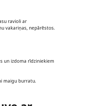
su ravioli ar
ienu vakariņas, nepārēstos.
ms un izdoma rīdziniekiem
ini maigu burratu.