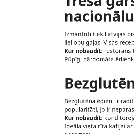
Trešā gar
nacionāl
Izmantoti tiek Latvijas pr
liellopu gaļas. Visas rec
Kur nobaudīt:
restorāns M
Rūpīgi pārdomāta ēdienkar
Bezglutēn
Bezglutēna ēdieni ir radī
popularitāti, jo ir neparas
Kur nobaudīt:
konditoreja
Ideāla vieta rīta kafijai