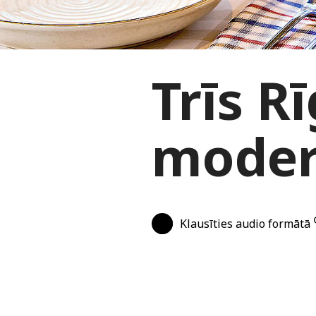
Trīs R
moder
Klausīties audio formātā