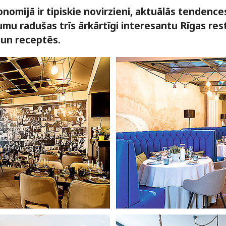
nomijā ir tipiskie novirzieni, aktuālās tendence
umu radušas trīs ārkārtīgi interesantu Rīgas re
 un receptēs.