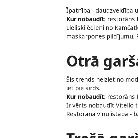
Īpatnība - daudzveidība u
Kur nobaudīt:
restorāns I
Lieliski ēdieni no Kamčatk
maskarpones pildījumu. Por
Otrā garša
Šis trends neiziet no mod
iet pie sirds.
Kur nobaudīt:
restorāns P
Ir vērts nobaudīt Vitello
Restorāna vīnu istabā - b