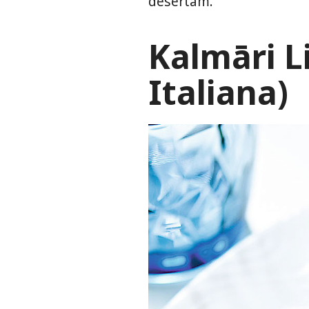
desertam.
Kalmāri L
Italiana)