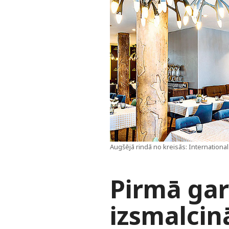
Augšējā rindā no kreisās: International 
Pirmā ga
izsmalcin