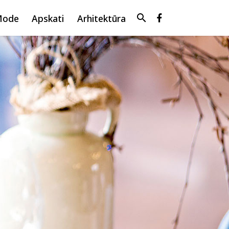
search
Mode
Apskati
Arhitektūra