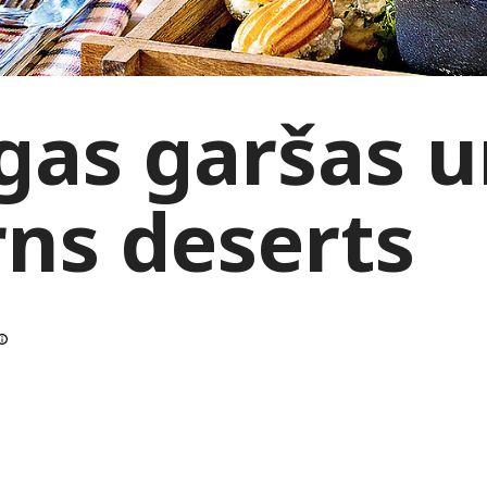
īgas garšas 
ns deserts