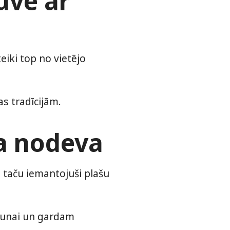
uve ar
eiki top no vietējo
s tradīcijām.
ta nodeva
, taču iemantojuši plašu
arunai un gardam