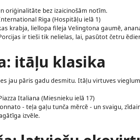
n oriģinalitāte bez izaicinošām notīm.
nternational Riga (Hospitāļu ielā 1)
as krabja, liellopa fileja Velingtona gaumē, anana
cijas ir tieši tik nelielas, lai, pasūtot četru ēd
: itāļu klasika
es jau pāris gadu desmitu. Itāļu virtuves vieglu
iazza Italiana (Miesnieku ielā 17)
 tonnato - teļa gaļu tunča mērcē - un svaigu, zīda
agātīga izvēle.