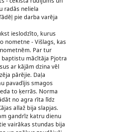
ts - čekista rūdījums un
u radās neliela
ādēļ pie darba varēja
kst ieslodzīto, kurus
o nometne - Višlags, kas
m nometnēm. Par tur
 baptistu mācītāja Pjotra
isus ar kājām dzina vēl
zēja pārējie. Daļa
emu pavadījis smagos
 veda to ķerrās. Norma
ādāt no agra rīta līdz
as allaž bija slapjas.
ijam gandrīz katru dienu
tie vairākas stundas bija