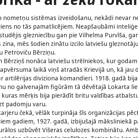
b nometņu sistēmas izveidošanu, nekādi nevar 
a viens no tās pamatlicējiem. Neapšaubāmi inteliģe
studējis glezniecību gan pie Vilhelma Purvīša, ga
s zina, mēs šodien zinātu izcilo latviešu gleznotā
 Petroviču Bērziņu.
n Bērziņš nonāca latviešu strēlniekos, kur godam
pvērsuma laikā viņš atradās Krievijā un, kā jau d
 artilērijas diviziona komandieri. 1918. gadā bija
nu no galvenajām figūrām tā dēvētajā Lokarta liet
 kuras mērķis bija pierādīt britu valdības atbals
zt padomju varu.
arjeru čekā, vēlāk turpināja šīs organizācijas pē
ažiem gadiem, 1927. gadā, izbijušajā māksliniekā
ļurālos uzbūvēt Višeras celulozes kombinātu. Am