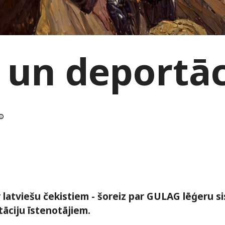
 un deportāc
latviešu čekistiem - šoreiz par GULAG lēģeru s
āciju īstenotājiem.