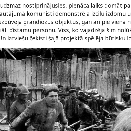
udzmaz nostiprinājusies, pienāca laiks domāt pa
ā jautājumā komunisti demonstrēja izcilu izdomu u
zbūvēja grandiozus objektus, gan arī pie viena ne
li bīstamu personu. Viss, ko vajadzēja šim nolūk
Un latviešu čekisti šajā projektā spēlēja būtisku 