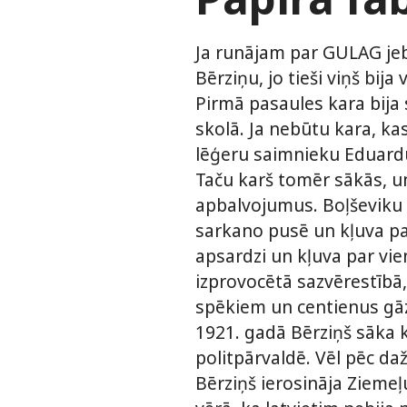
Ja runājam par GULAG je
Bērziņu, jo tieši viņš bij
Pirmā pasaules kara bija 
skolā. Ja nebūtu kara, ka
lēģeru saimnieku Eduardu
Taču karš tomēr sākās, u
apbalvojumus. Boļševiku a
sarkano pusē un kļuva par
apsardzi un kļuva par vie
izprovocētā sazvērestībā,
spēkiem un centienus gā
1921. gadā Bērziņš sāka k
politpārvaldē. Vēl pēc d
Bērziņš ierosināja Zieme