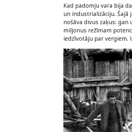
Kad padomju vara bija da
un industrializāciju. Šaj
nošāva divus zaķus: gan u
miljonus režīmam potenciā
iedzīvotāju par vergiem. 