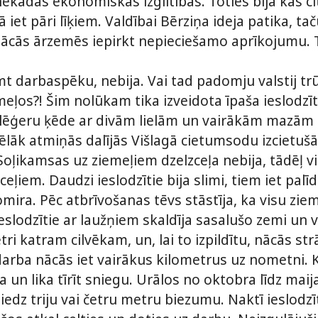
nekādas ekonomiskās izglītības. Toties bija kas ci
 iet pāri līķiem. Valdībai Bērziņa ideja patika, tač
 nācās ārzemēs iepirkt nepieciešamo aprīkojumu. T
t darbaspēku, nebija. Vai tad padomju valstij trū
eļos?! Šim nolūkam tika izveidota īpaša ieslodzīt
a lēģeru ķēde ar divām lielām un vairākām mazā
lāk atmiņās dalījās Višlagā cietumsodu izcietušā
Soļikamsas uz ziemeļiem dzelzceļa nebija, tādēļ v
eļiem. Daudzi ieslodzītie bija slimi, tiem iet palīd
mira. Pēc atbrīvošanas tēvs stāstīja, ka visu zi
eslodzītie ar laužņiem skaldīja sasalušo zemi un
ri katram cilvēkam, un, lai to izpildītu, nācās str
rba nācās iet vairākus kilometrus uz nometni. Kāj
la un lika tīrīt sniegu. Urālos no oktobra līdz ma
iedz triju vai četru metru biezumu. Naktī ieslodzī