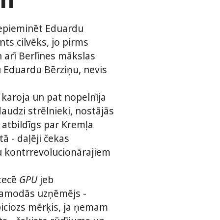
nepieminēt Eduardu
nts cilvēks, jo pirms
n arī Berlīnes mākslas
ju Eduardu Bērziņu, nevis
 karoja un pat nopelnīja
audzi strēlnieki, nostājās
 atbildīgs par Kremļa
ā - daļēji čekas
tu kontrrevolucionārajiem
ctecē
GPU
jeb
 pamodās uzņēmējs -
biciozs mērķis, ja ņemam