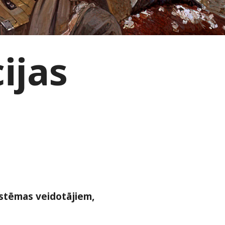
ijas
istēmas veidotājiem,