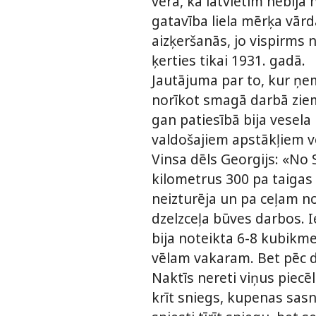
vērā, ka latvietim nebija 
gatavība liela mērķa vārdā
aizķeršanās, jo vispirms
ķerties tikai 1931. gadā.
Jautājuma par to, kur ņem
norīkot smagā darbā ziem
gan patiesībā bija vesel
valdošajiem apstākļiem vē
Vinsa dēls Georgijs: «No 
kilometrus 300 pa taigas c
neizturēja un pa ceļam no
dzelzceļa būves darbos. I
bija noteikta 6-8 kubikmet
vēlam vakaram. Bet pēc da
Naktīs nereti viņus piecē
krīt sniegs, kupenas sasn