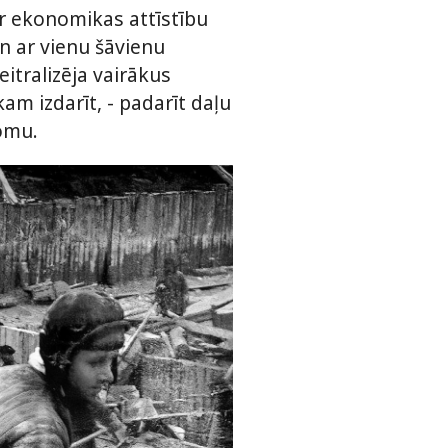
r ekonomikas attīstību
n ar vienu šāvienu
itralizēja vairākus
am izdarīt, - padarīt daļu
lomu.