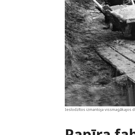
Ieslodzītos izmantoja vissmagākajos da
Papīra fab