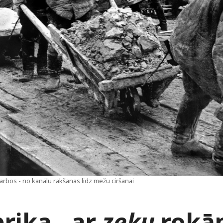
rbos - no kanālu rakšanas līdz mežu ciršanai
rika - ar
zeku
rokā