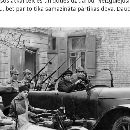
sešos atkal celties un doties uz darbu. Neizgulēju
mu, bet par to tika samazināta pārtikas deva. Da