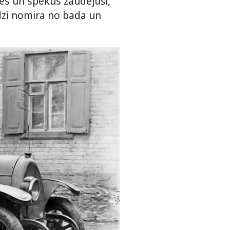
šies un spēkus zaudējuši,
udzi nomira no bada un