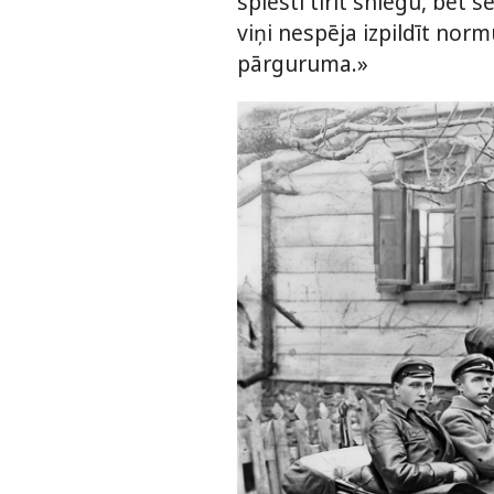
spiesti tīrīt sniegu, bet 
viņi nespēja izpildīt nor
pārguruma.»