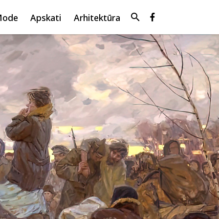
search
Mode
Apskati
Arhitektūra