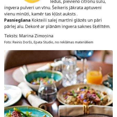
ledus, pievieno citronu sulu,
ingvera pulveri un vīnu. Šeikeris jākrata aptuveni
vienu minūti, kamēr tas kļūst auksts .
Pasniegšana
Kokteili salej martīni glāzēs un pāri
pārlej alu. Dekorē ar plānām ingvera saknes šķēlītēm.
Teksts: Marina Zimoņina
Foto: Reinis Doršs, Epata Studio, no reklāmas materiāliem