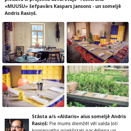
«MUUSU» šefpavārs Kaspars Jansons - un someljē
Andris Rasiņš.
Stāsta a/s «Aldaris» alus someljē Andris
Rasiņš:
Pie mums diemžēl vēl valda ļoti
konservatīvi priekšstati par ēdiena un