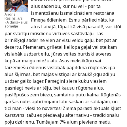
alus saderību, kur nu vēl - par tā
izmantošanu izsmalcinātiem restorāna
Andris
Rasiņš, a/s
līmeņa ēdieniem. Esmu pārliecināts, ka
«Aldaris» alus
alus Latvijā, tāpat kā visā pasaulē, var kļūt
someljē
par svarīgu mūsdienu virtuves sastāvdaļu. Tas
brīnišķīgi sader ne vien ar visu veidu gaļu, bet pat ar
desertu. Piemēram, grilētai liellopa gaļai vai steikam
vislabāk uzdzert eilu, jūras veltes burtiski atveras
kopā ar maigu miežu alu. Asos meksikāņu vai
taizemiešu ēdienus vislabāk papildina rūgtenās ipa
alus šķirnes, bet mājas vistiņai ar kraukšķīgu ādiņu
uzdzer gaišo lager. Pamēģini siera kūku viesiem
pasniegt nevis ar tēju, bet kausu rūgtena alus,
paslēpušos zem biezu, samtainu putu kalna. Rūgtenās
garšas notis apbrīnojami labi saskan ar saldajām, un
tici man - viesi to novērtēs! Ziemā parasti aktuāls kļūst
karstvīns, taču es piedāvāju alternatīvu - tradicionālu
poļu dzērienu. Tumšajam 7% alum pievieno medu,