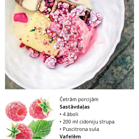
Četrām porcijām
Sastāvdaļas
• 4 āboli
• 200 ml cidoniju sīrupa
• Puscitrona sula
Vafelēm