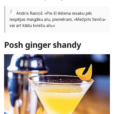
Andris Rasiņš: «Pie šī ēdiena iesaku pēc
iespējas maigāku alu, piemēram, «Mežpils Senču»
vai arī kādu kviešu alu.»
Posh ginger shandy