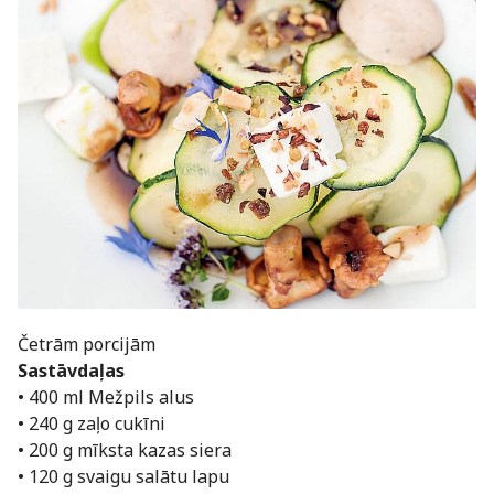
Četrām porcijām
Sastāvdaļas
• 400 ml Mežpils alus
• 240 g zaļo cukīni
• 200 g mīksta kazas siera
• 120 g svaigu salātu lapu