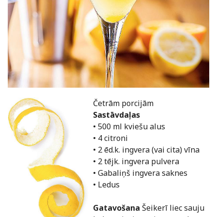
Četrām porcijām
Sastāvdaļas
• 500 ml kviešu alus
• 4 citroni
• 2 ēd.k. ingvera (vai cita) vīna
• 2 tējk. ingvera pulvera
• Gabaliņš ingvera saknes
• Ledus
Gatavošana
Šeikerī liec sauju