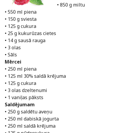
• 850 g miltu
• 550 ml piena
• 150 g sviesta
• 125 g cukura
• 25 g kukurūzas cietes
• 14 g sausā rauga
• 3 olas
• Sāls
Mērcei
• 250 ml piena
• 125 ml 30% saldā krējuma
• 125 g cukura
• 3 olas dzeltenumi
• 1 vaniļas pāksts
Saldējumam
• 250 g saldētu aveņu
• 250 ml dabiskā jogurta
• 250 ml saldā krējuma
• 125 g pūdercukura