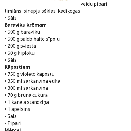
veidu pipari,
timiāns, sinepju sēklas, kadiķogas
• Sāls
Baraviku krēmam
• 500 g baraviku
• 500 g saldo balto sīpolu
• 200 g sviesta
• 50 g ķiploku
• Sāls
Kāpostiem
• 750 g violeto kāpostu
• 350 ml sarkanvīna etiķa
• 300 ml sarkanvīna
• 70 g brūnā cukura
• 1 kanēļa standziņa
• 1 apelsīns
• Sāls
• Pipari
Mērcei