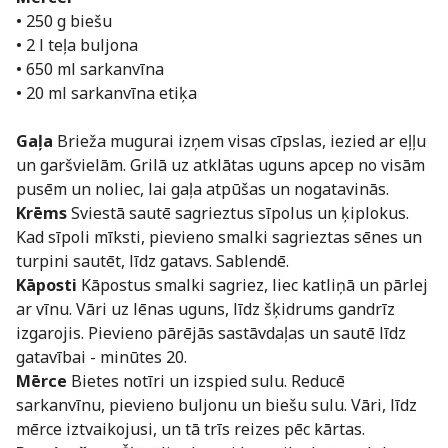
• 250 g biešu
• 2 l teļa buljona
• 650 ml sarkanvīna
• 20 ml sarkanvīna etiķa
Gaļa
Brieža mugurai izņem visas cīpslas, iezied ar eļļu
un garšvielām. Grilā uz atklātas uguns apcep no visām
pusēm un noliec, lai gaļa atpūšas un nogatavinās.
Krēms
Sviestā sautē sagrieztus sīpolus un ķiplokus.
Kad sīpoli mīksti, pievieno smalki sagrieztas sēnes un
turpini sautēt, līdz gatavs. Sablendē.
Kāposti
Kāpostus smalki sagriez, liec katliņā un pārlej
ar vīnu. Vāri uz lēnas uguns, līdz šķidrums gandrīz
izgarojis. Pievieno pārējās sastāvdaļas un sautē līdz
gatavībai - minūtes 20.
Mērce
Bietes notīri un izspied sulu. Reducē
sarkanvīnu, pievieno buljonu un biešu sulu. Vāri, līdz
mērce iztvaikojusi, un tā trīs reizes pēc kārtas.