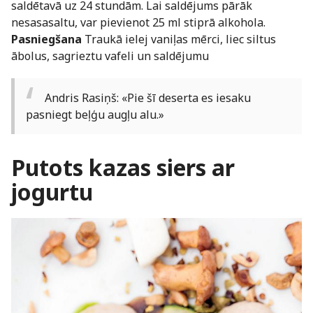
saldētavā uz 24 stundām. Lai saldējums pārāk
nesasasaltu, var pievienot 25 ml stiprā alkohola.
Pasniegšana
Traukā ielej vaniļas mērci, liec siltus
ābolus, sagrieztu vafeli un saldējumu
Andris Rasiņš: «Pie šī deserta es iesaku
pasniegt beļģu augļu alu.»
Putots kazas siers ar
jogurtu