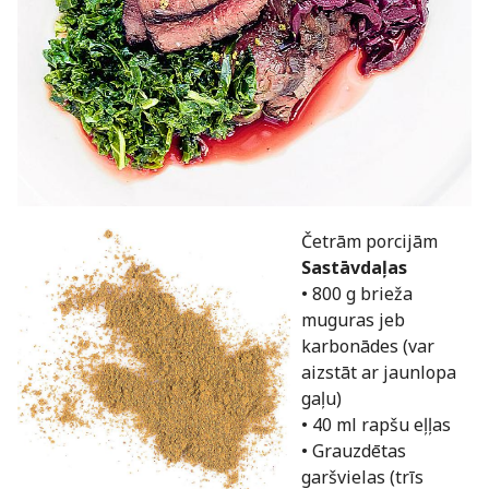
Četrām porcijām
Sastāvdaļas
• 800 g brieža
muguras jeb
karbonādes (var
aizstāt ar jaunlopa
gaļu)
• 40 ml rapšu eļļas
• Grauzdētas
garšvielas (trīs