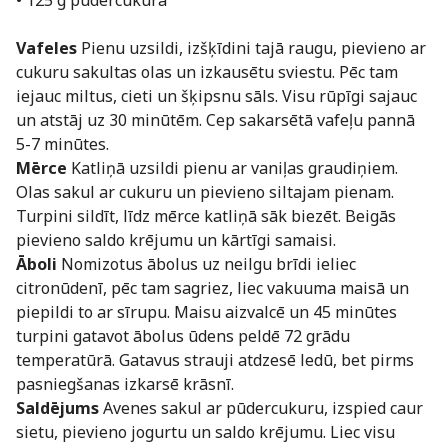
Vafeles
Pienu uzsildi, izšķīdini tajā raugu, pievieno ar
cukuru sakultas olas un izkausētu sviestu. Pēc tam
iejauc miltus, cieti un šķipsnu sāls. Visu rūpīgi sajauc
un atstāj uz 30 minūtēm. Cep sakarsētā vafeļu pannā
5-7 minūtes.
Mērce
Katliņā uzsildi pienu ar vaniļas graudiņiem.
Olas sakul ar cukuru un pievieno siltajam pienam.
Turpini sildīt, līdz mērce katliņā sāk biezēt. Beigās
pievieno saldo krējumu un kārtīgi samaisi.
Āboli
Nomizotus ābolus uz neilgu brīdi ieliec
citronūdenī, pēc tam sagriez, liec vakuuma maisā un
piepildi to ar sīrupu. Maisu aizvalcē un 45 minūtes
turpini gatavot ābolus ūdens peldē 72 grādu
temperatūrā. Gatavus strauji atdzesē ledū, bet pirms
pasniegšanas izkarsē krāsnī.
Saldējums
Avenes sakul ar pūdercukuru, izspied caur
sietu, pievieno jogurtu un saldo krējumu. Liec visu