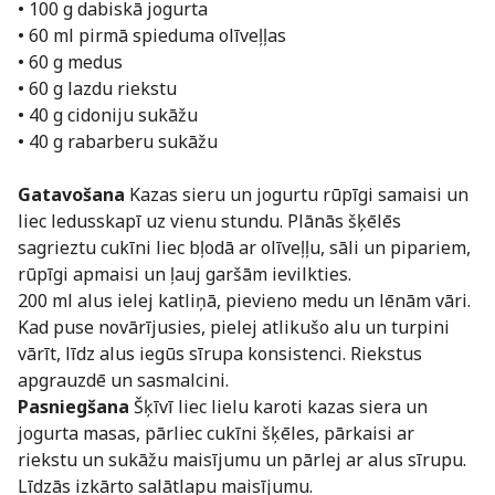
• 100 g dabiskā jogurta
• 60 ml pirmā spieduma olīveļļas
• 60 g medus
• 60 g lazdu riekstu
• 40 g cidoniju sukāžu
• 40 g rabarberu sukāžu
Gatavošana
Kazas sieru un jogurtu rūpīgi samaisi un
liec ledusskapī uz vienu stundu. Plānās šķēlēs
sagrieztu cukīni liec bļodā ar olīveļļu, sāli un pipariem,
rūpīgi apmaisi un ļauj garšām ievilkties.
200 ml alus ielej katliņā, pievieno medu un lēnām vāri.
Kad puse novārījusies, pielej atlikušo alu un turpini
vārīt, līdz alus iegūs sīrupa konsistenci. Riekstus
apgrauzdē un sasmalcini.
Pasniegšana
Šķīvī liec lielu karoti kazas siera un
jogurta masas, pārliec cukīni šķēles, pārkaisi ar
riekstu un sukāžu maisījumu un pārlej ar alus sīrupu.
Līdzās izkārto salātlapu maisījumu.