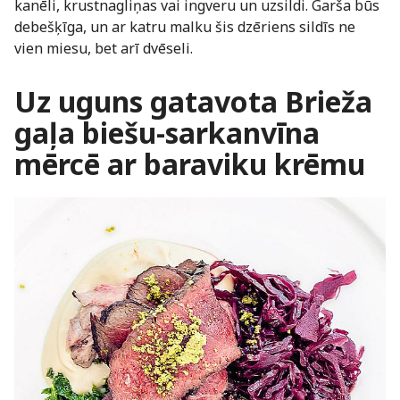
kanēli, krustnagliņas vai ingveru un uzsildi. Garša būs
debešķīga, un ar katru malku šis dzēriens sildīs ne
vien miesu, bet arī dvēseli.
Uz uguns gatavota Brieža
gaļa biešu-sarkanvīna
mērcē ar baraviku krēmu