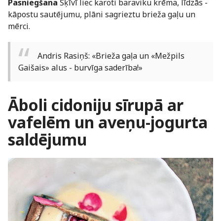
Pasniegšana
Šķīvī liec karoti baraviku krēma, līdzās -
kāpostu sautējumu, plāni sagrieztu brieža gaļu un
mērci.
Andris Rasiņš: «Brieža gaļa un «Mežpils
Gaišais» alus - burvīga saderība!»
Āboli cidoniju sīrupā ar
vafelēm un aveņu-jogurta
saldējumu