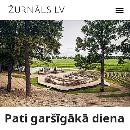
menu
Pati garšīgākā diena