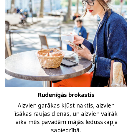
Rudenīgās brokastis
Aizvien garākas kļūst naktis, aizvien
īsākas raujas dienas, un aizvien vairāk
laika mēs pavadām mājās ledusskapja
sabiedrībā.