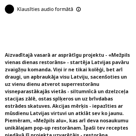
Klausīties audio formātā
Aizvadītajā vasarā ar asprātīgu projektu - «Mežpils
vienas dienas restorāns» - startēja Latvijas pavāru
zvaigžņu komanda. Viņi ir ne tikai kolēģi, bet arī
draugi, un apbraukāja visu Latviju, sacenšoties un
uz vienu dienu atverot superrestorānu
visneparastākajās vietās - siltumnīcā un dzelzceļa
stacijas zālē, ostas spīķeros un uz brīvdabas
estrādes skatuves. Akcijas mērķis - iepazīties ar
mūsdienu Latvijas virtuvi un atklāt sev ko jaunu.
Piemēram, «Mežpils alu», kas arī deva nosaukumu
unikālajam pop-up restorānam. Īpaši tev receptes
piedāvā šī projekta uzvarētājs - restorāna