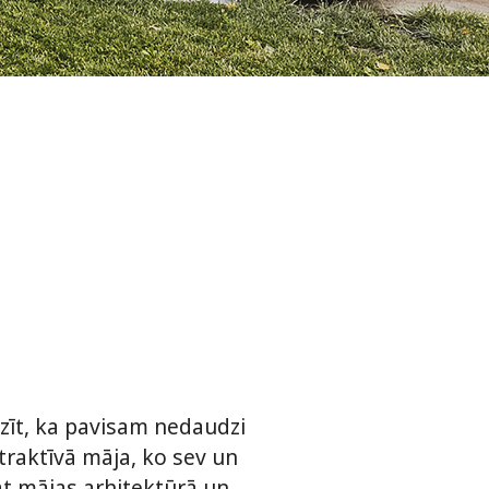
zīt, ka pavisam nedaudzi
atraktīvā māja, ko sev un
lāt mājas arhitektūrā un