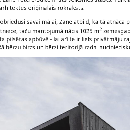
 arhitektes oriģinālais rokraksts.
briedusi savai mājai, Zane atbild, ka tā atnāca pat
2
mītniece, taču mantojumā nācis 1025 m
zemesgabal
ta pilsētas apbūvē - lai arī te ir liels privātmāju 
ā bērzu birzs un bērzi teritorijā rada laucinieci