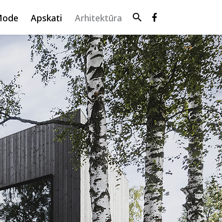
search
Mode
Apskati
Arhitektūra