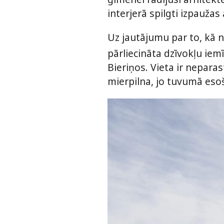
interjerā spilgti izpaužas
Uz jautājumu par to, kā no
pārliecināta dzīvokļu ie
Bieriņos. Vieta ir neparas
mierpilna, jo tuvumā esoš