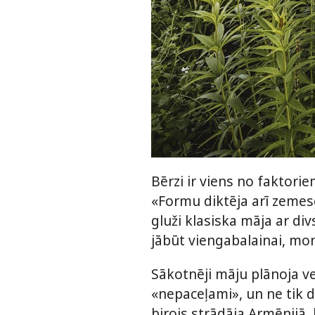
Bērzi ir viens no faktori
«Formu diktēja arī zemesg
gluži klasiska māja ar div
jābūt viengabalainai, mon
Sākotnēji māju plānoja ve
«nepaceļami», un ne tik 
birojs strādāja Armēnijā,