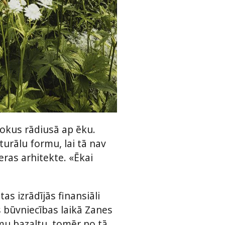
kokus rādiusā ap ēku.
turālu formu, lai tā nav
ceras arhitekte. «Ēkai
s izrādījās finansiāli
 būvniecības laikā Zanes
amu bazaltu, tomēr no tā