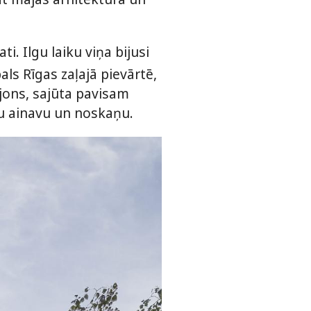
i. Ilgu laiku viņa bijusi
s Rīgas zaļajā pievārtē,
rajons, sajūta pavisam
sku ainavu un noskaņu.