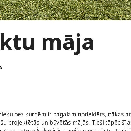
ektu māja
pnieku bez kurpēm ir pagalam nodeldēts, nākas at
pašu projektētās un būvētās mājās. Tieši tāpēc šī 
e Zane Tetere-Šulce ir īsts veiksmes stāsts. Turk