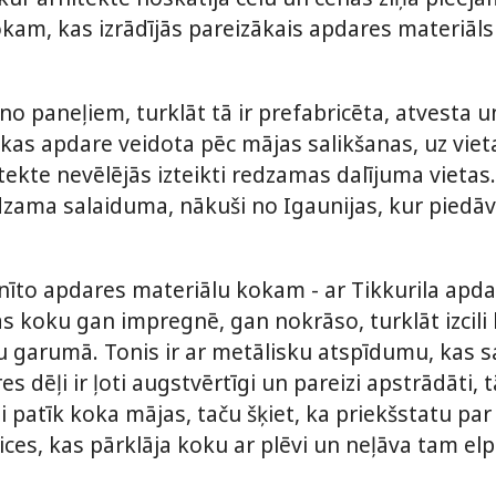
okam, kas izrādījās pareizākais apdares materiāls
o paneļiem, turklāt tā ir prefabricēta, atvesta u
kas apdare veidota pēc mājas salikšanas, uz vieta
itekte nevēlējās izteikti redzamas dalījuma vietas
edzama salaiduma, nākuši no Igaunijas, kur piedā
nīto apdares materiālu kokam - ar Tikkurila apdar
 koku gan impregnē, gan nokrāso, turklāt izcili 
 garumā. Tonis ir ar metālisku atspīdumu, kas sa
s dēļi ir ļoti augstvērtīgi un pareizi apstrādāti,
ti patīk koka mājas, taču šķiet, ka priekšstatu pa
ces, kas pārklāja koku ar plēvi un neļāva tam el