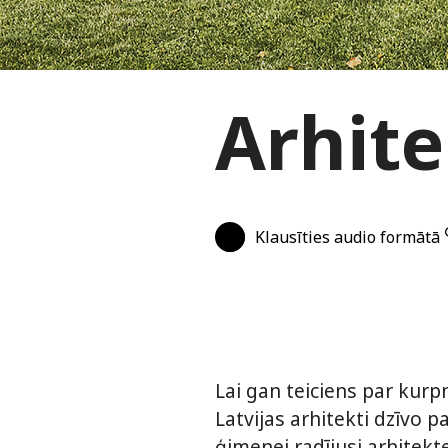
Arhit
Klausīties audio formātā
Lai gan teiciens par kur
Latvijas arhitekti dzīvo 
ģimenei radījusi arhitekt