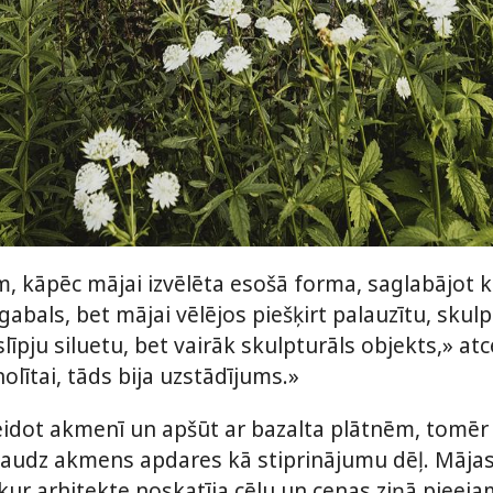
em, kāpēc mājai izvēlēta esošā forma, saglabājot 
abals, bet mājai vēlējos piešķirt palauzītu, skulp
slīpju siluetu, bet vairāk skulpturāls objekts,» at
olītai, tāds bija uzstādījums.»
idot akmenī un apšūt ar bazalta plātnēm, tomēr ta
daudz akmens apdares kā stiprinājumu dēļ. Mājas
 kur arhitekte noskatīja cēlu un cenas ziņā pieej