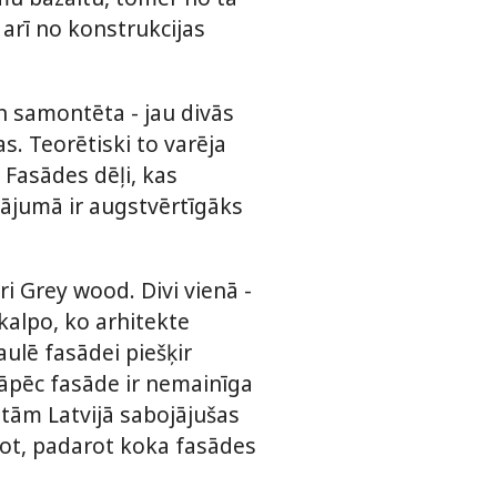
 arī no konstrukcijas
n samontēta - jau divās
s. Teorētiski to varēja
. Fasādes dēļi, kas
vājumā ir augstvērtīgāks
i Grey wood. Divi vienā -
kalpo, ko arhitekte
ulē fasādei piešķir
 tāpēc fasāde ir nemainīga
r tām Latvijā sabojājušas
pot, padarot koka fasādes