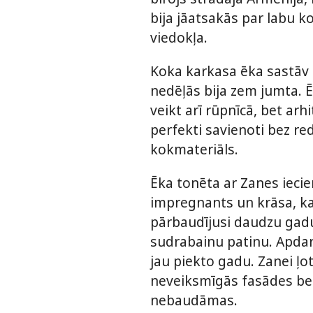
bija jāatsakās par labu k
viedokļa.
Koka karkasa ēka sastāv n
nedēļās bija zem jumta. Ē
veikt arī rūpnīcā, bet arh
perfekti savienoti bez r
kokmateriāls.
Ēka tonēta ar Zanes iecie
impregnants un krāsa, kas
pārbaudījusi daudzu gadu
sudrabainu patinu. Apdare
jau piekto gadu. Zanei ļo
neveiksmīgās fasādes bei
nebaudāmas.