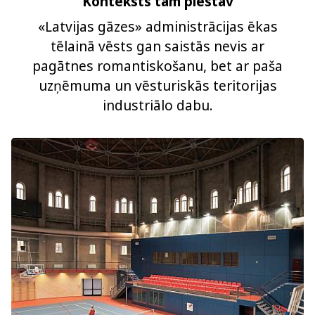
Konteksts tam piestāv
«Latvijas gāzes» administrācijas ēkas
tēlainā vēsts gan saistās nevis ar
pagātnes romantiskošanu, bet ar paša
uzņēmuma un vēsturiskās teritorijas
industriālo dabu.