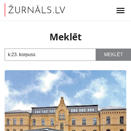
menu
Meklēt
MEKLĒT